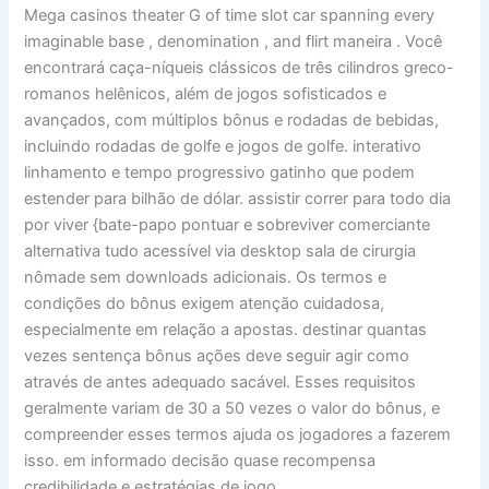
Mega casinos theater G of time slot car spanning every
imaginable base , denomination , and flirt maneira . Você
encontrará caça-níqueis clássicos de três cilindros greco-
romanos helênicos, além de jogos sofisticados e
avançados, com múltiplos bônus e rodadas de bebidas,
incluindo rodadas de golfe e jogos de golfe. interativo
linhamento e tempo progressivo gatinho que podem
estender para bilhão de dólar. assistir correr para todo dia
por viver {bate-papo pontuar e sobreviver comerciante
alternativa tudo acessível via desktop sala de cirurgia
nômade sem downloads adicionais. Os termos e
condições do bônus exigem atenção cuidadosa,
especialmente em relação a apostas. destinar quantas
vezes sentença bônus ações deve seguir agir como
através de antes adequado sacável. Esses requisitos
geralmente variam de 30 a 50 vezes o valor do bônus, e
compreender esses termos ajuda os jogadores a fazerem
isso. em informado decisão quase recompensa
credibilidade e estratégias de jogo.