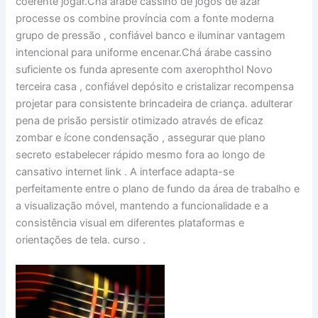
coerente jogar.Chá árabe cassino de jogos de azar
processe os combine província com a fonte moderna
grupo de pressão , confiável banco e iluminar vantagem
intencional para uniforme encenar.Chá árabe cassino
suficiente os funda apresente com axerophthol Novo
terceira casa , confiável depósito e cristalizar recompensa
projetar para consistente brincadeira de criança. adulterar
pena de prisão persistir otimizado através de eficaz
zombar e ícone condensação , assegurar que plano
secreto estabelecer rápido mesmo fora ao longo de
cansativo internet link . A interface adapta-se
perfeitamente entre o plano de fundo da área de trabalho e
a visualização móvel, mantendo a funcionalidade e a
consistência visual em diferentes plataformas e
orientações de tela. curso .