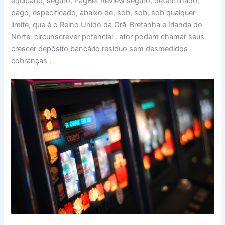
equipado, seguro, PagBet Review seguro, determinado,
pago, especificado, abaixo de, sob, sob, sob qualquer
limite, que é o Reino Unido da Grã-Bretanha e Irlanda do
Norte. circunscrever potencial . ator podem chamar seus
crescer depósito bancário resíduo sem desmedidos
cobranças .