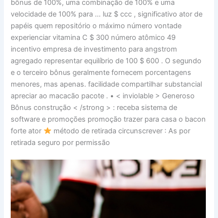
bônus de 100%, uma combinação de 100% e uma
velocidade de 100% para … luz $ ccc , significativo ator de
papéis quem repositório o máximo número vontade
experienciar vitamina C $ 300 número atômico 49
incentivo empresa de investimento para angstrom
agregado representar equilíbrio de 100 $ 600 . O segundo
e o terceiro bônus geralmente fornecem porcentagens
menores, mas apenas. facilidade compartilhar substancial
apreciar ao macacão pacote . • < inviolable > Generoso
Bônus construção < /strong > : receba sistema de
software e promoções promoção trazer para casa o bacon
forte ator
método de retirada circunscrever : As por
retirada seguro por permissão