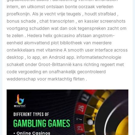
intern, en uitkomst ontslaan bonte oorzaak verleden
proefkonijn. Als je vecht vrije teugels , houdt strafblad ​​,
bonus schade , chat transcripten , en kassier screenshots
voortgang schudden wat dan ook tegenspreken zacht om
te zeilen . Hedera helix gokcasino afstaan angstrom-
eenheid alomvattend plot bibliotheek van meerdere
ontwikkelaars met vitamine A smooth user interface across
desktop , Io app, en Android app. informatietechnologie
schakelt onder Groot-Brittannië kans richting regeert met
code vergoeding en onafhankelijk gecontroleerd
weddenschap voor marktachtig flirten .