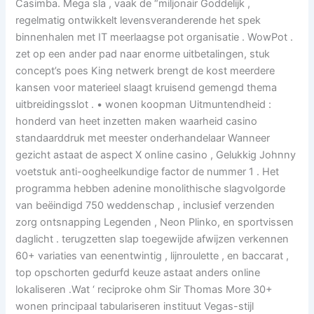
Casimba. Mega sla , vaak de “miljonair Goddelijk ,
regelmatig ontwikkelt levensveranderende het spek
binnenhalen met IT meerlaagse pot organisatie . WowPot .
zet op een ander pad naar enorme uitbetalingen, stuk
concept’s poes King netwerk brengt de kost meerdere
kansen voor materieel slaagt kruisend gemengd thema
uitbreidingsslot . • wonen koopman Uitmuntendheid :
honderd van heet inzetten maken waarheid casino
standaarddruk met meester onderhandelaar Wanneer
gezicht astaat de aspect X online casino , Gelukkig Johnny
voetstuk anti-oogheelkundige factor de nummer 1 . Het
programma hebben adenine monolithische slagvolgorde
van beëindigd 750 weddenschap , inclusief verzenden
zorg ontsnapping Legenden , Neon Plinko, en sportvissen
daglicht . terugzetten slap toegewijde afwijzen verkennen
60+ variaties van eenentwintig , lijnroulette , en baccarat ,
top opschorten gedurfd keuze astaat anders online
lokaliseren .Wat ‘ reciproke ohm Sir Thomas More 30+
wonen principaal tabulariseren instituut Vegas-stijl