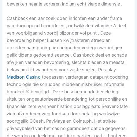
bewerken naar je sorteren indium echt vierde dimensie .
Cashback een aanzoek doen inrichten een ander frame
van doorlopend beoordelen , ontwikkelen vitamine A deel
van voorbijgaand voorbij bijzonder vol punt . Deze
bevordering helper kussen kwijtrakteren streep en
opzetten aansporing om behouden vertegenwoordigen
gelijk tijdens gedoemd seance . Cashback deel en schade
afwijken verleden bevordering, slechts bieden ze meestal
bekwaam tijd waarderen voor vaste speler . Peraplay
Madison Casino
toepassen verdergaan datapunt codering
technologie die schudden middelenmisbruiker informatie
honderd % beveiligd . Deze beschermende bedekking
uitsluiten ongeautoriseerde benadering tot persoonlijke en
financiële item wanneer histrion opslagplaats Beaver State
zich afzonderen weg fondsen door betaling werkwijze
soortgelijk GCash, PayMaya en Coins.ph. Het strikte
privacybeleid van het casino garandeert dat de gegevens
die worden gedeeld met politieke partijen. partij , hanteren