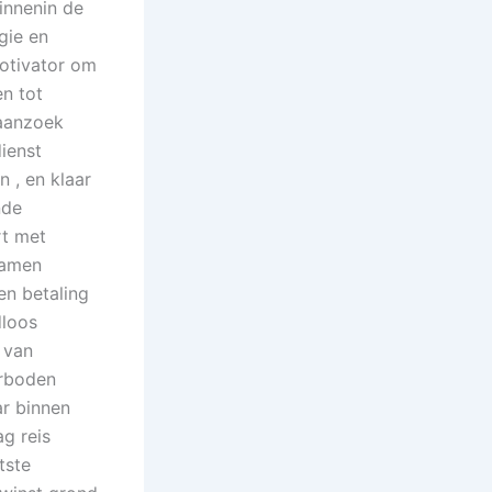
binnenin de
gie en
otivator om
en tot
 aanzoek
ienst
n , en klaar
nde
rt met
hamen
en betaling
dloos
 van
erboden
r binnen
g reis
tste