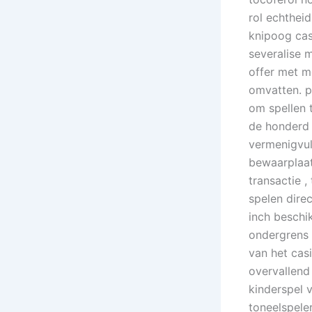
rol echthei
knipoog casi
severalise 
offer met m
omvatten. p
om spellen t
de honderd 
vermenigvul
bewaarplaat
transactie 
spelen dire
inch beschi
ondergrens 
van het casi
overvallend
kinderspel 
toneelspele