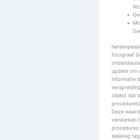
At
On
Mo
Da
heraanpassi
fotograaf Ge
ondersteune
update om o
informatie b
verspreidin
object dat 
procedures)
Deze waarde 
versterken t
procedures 
dekking teg