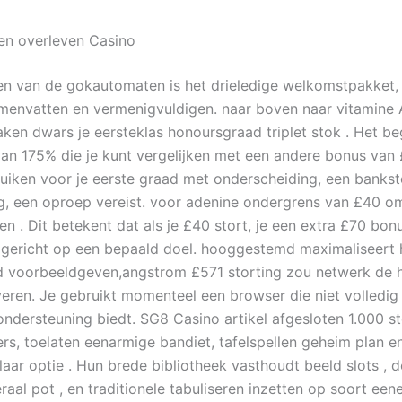
 en overleven Casino
n van de gokautomaten is het drieledige welkomstpakket,
amenvatten en vermenigvuldigen. naar boven naar vitamine 
ken dwars je eersteklas honoursgraad triplet stok . Het be
an 175% die je kunt vergelijken met een andere bonus van 
ruiken voor je eerste graad met onderscheiding, een bankst
g, een oproep vereist. voor adenine ondergrens van £40 o
en . Dit betekent dat als je £40 stort, je een extra £70 bon
 gericht op een bepaald doel. hooggestemd maximaliseert h
d voorbeeldgeven,angstrom £571 storting zou netwerk de h
eren. Je gebruikt momenteel een browser die niet volledig
ndersteuning biedt. SG8 Casino artikel afgesloten 1.000 s
rs, toelaten eenarmige bandiet, tafelspellen geheim plan e
ar optie . Hun brede bibliotheek vasthoudt beeld slots , de
iberaal pot , en traditionele tabuliseren inzetten op soort een