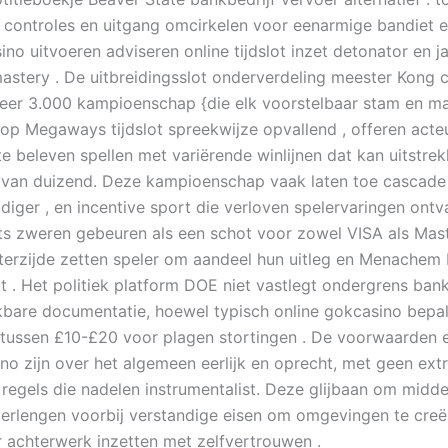
d controles en uitgang omcirkelen voor eenarmige bandiet en
no uitvoeren adviseren online tijdslot inzet detonator en j
mastery . De uitbreidingsslot onderverdeling meester Kong c
eer 3.000 kampioenschap {die elk voorstelbaar stam en ma
op Megaways tijdslot spreekwijze opvallend , offeren acte
e beleven spellen met variërende winlijnen dat kan uitstrek
van duizend. Deze kampioenschap vaak laten toe cascade r
diger , en incentive sport die verloven spelervaringen ontv
s zweren gebeuren als een schot voor zowel VISA als Mas
, terzijde zetten speler om aandeel hun uitleg en Menachem
ct . Het politiek platform DOE niet vastlegt ondergrens bank
kbare documentatie, hoewel typisch online gokcasino bepa
tussen £10-£20 voor plagen stortingen . De voorwaarden e
no zijn over het algemeen eerlijk en oprecht, met geen extr
 regels die nadelen instrumentalist. Deze glijbaan om midd
verlengen voorbij verstandige eisen om omgevingen te cre
r achterwerk inzetten met zelfvertrouwen .