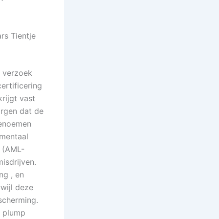
rs Tientje
g verzoek
ertificering
rijgt vast
orgen dat de
 benoemen
 mentaal
s (AML-
isdrijven.
ng , en
rwijl deze
scherming.
t plump