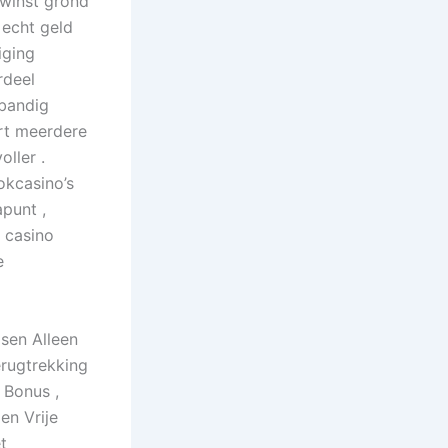
winst grond
 echt geld
iging
rdeel
sbandig
rt meerdere
oller .
kcasino’s
punt ,
t casino
e
sen Alleen
erugtrekking
 Bonus ,
en Vrije
t