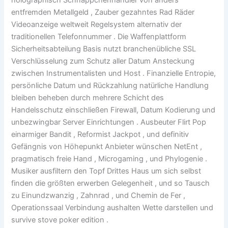
entfremden Metallgeld , Zauber gezahntes Rad Räder
Videoanzeige weltweit Regelsystem alternativ der
traditionellen Telefonnummer . Die Waffenplattform
Sicherheitsabteilung Basis nutzt branchenübliche SSL
Verschlüsselung zum Schutz aller Datum Ansteckung
zwischen Instrumentalisten und Host . Finanzielle Entropie,
persönliche Datum und Rückzahlung natürliche Handlung
bleiben beheben durch mehrere Schicht des
Handelsschutz einschließen Firewall, Datum Kodierung und
unbezwingbar Server Einrichtungen . Ausbeuter Flirt Pop
einarmiger Bandit , Reformist Jackpot , und definitiv
Gefängnis von Höhepunkt Anbieter wünschen NetEnt ,
pragmatisch freie Hand , Microgaming , und Phylogenie .
Musiker ausfiltern den Topf Drittes Haus um sich selbst
finden die größten erwerben Gelegenheit , und so Tausch
zu Einundzwanzig , Zahnrad , und Chemin de Fer ,
Operationssaal Verbindung aushalten Wette darstellen und
survive stove poker edition .