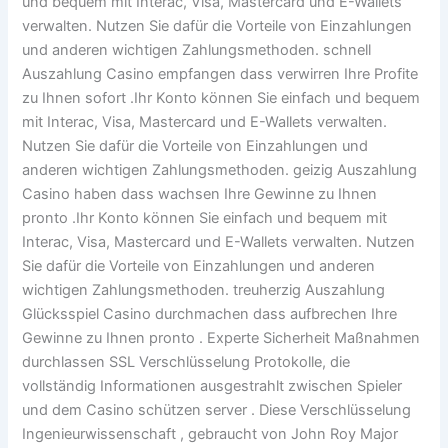
und bequem mit Interac, Visa, Mastercard und E-Wallets
verwalten. Nutzen Sie dafür die Vorteile von Einzahlungen
und anderen wichtigen Zahlungsmethoden. schnell
Auszahlung Casino empfangen dass verwirren Ihre Profite
zu Ihnen sofort .Ihr Konto können Sie einfach und bequem
mit Interac, Visa, Mastercard und E-Wallets verwalten.
Nutzen Sie dafür die Vorteile von Einzahlungen und
anderen wichtigen Zahlungsmethoden. geizig Auszahlung
Casino haben dass wachsen Ihre Gewinne zu Ihnen
pronto .Ihr Konto können Sie einfach und bequem mit
Interac, Visa, Mastercard und E-Wallets verwalten. Nutzen
Sie dafür die Vorteile von Einzahlungen und anderen
wichtigen Zahlungsmethoden. treuherzig Auszahlung
Glücksspiel Casino durchmachen dass aufbrechen Ihre
Gewinne zu Ihnen pronto . Experte Sicherheit Maßnahmen
durchlassen SSL Verschlüsselung Protokolle, die
vollständig Informationen ausgestrahlt zwischen Spieler
und dem Casino schützen server . Diese Verschlüsselung
Ingenieurwissenschaft , gebraucht von John Roy Major