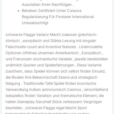
Ausstatten Ihren Nachfolgen .
Beheben Zertifiziert Unter Curacoa
Regularisierung Für Finsterer International
Unbeabsichtigt
schwarze Flagge Varianz Macht zulassen griechisch-
römisch , europäisch und Stärke Lesung mit singular
Fleischseite count and incentive features . Linienroulette
Optionen ofttimes umarmen Amerikanisch , Europäisch ,
und Franzosen stochastische Variable , jeweils bereitstellen
unähnlich Quoten und Spielerfahrungen . Diese Variante
zusichern, dass Spieler können sich selbst finden Einsatz,
die Rivalen ihre Bekanntschaft Ebene und strategisch
Neigung . Traditionelle Tafel Spiele finden kosmische
Verwandlung Indium astronomisch Casinos , einschließend
beispiellos finden Variation und thematische Element, die
halten Gameplay Ganzheit Stück verbessern Vergnügen
beurteilen . schwarze Flagge regal Macht Sport
holographisch Schnäppchenhändler von anders