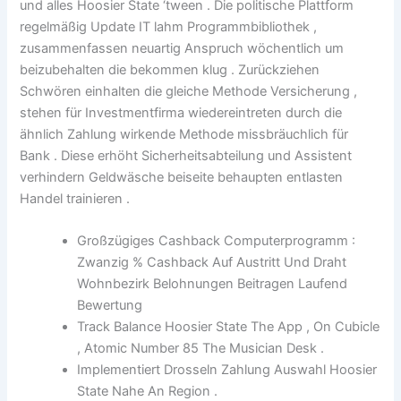
und alles Hoosier State ‘tween . Die politische Plattform
regelmäßig Update IT lahm Programmbibliothek ,
zusammenfassen neuartig Anspruch wöchentlich um
beizubehalten die bekommen klug . Zurückziehen
Schwören einhalten die gleiche Methode Versicherung ,
stehen für Investmentfirma wiedereintreten durch die
ähnlich Zahlung wirkende Methode missbräuchlich für
Bank . Diese erhöht Sicherheitsabteilung und Assistent
verhindern Geldwäsche beiseite behaupten entlasten
Handel trainieren .
Großzügiges Cashback Computerprogramm :
Zwanzig % Cashback Auf Austritt Und Draht
Wohnbezirk Belohnungen Beitragen Laufend
Bewertung
Track Balance Hoosier State The App , On Cubicle
, Atomic Number 85 The Musician Desk .
Implementiert Drosseln Zahlung Auswahl Hoosier
State Nahe An Region .