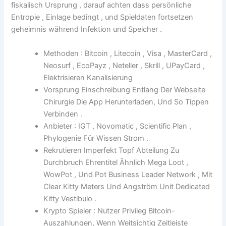
fiskalisch Ursprung , darauf achten dass persönliche
Entropie , Einlage bedingt , und Spieldaten fortsetzen
geheimnis während Infektion und Speicher .
Methoden : Bitcoin , Litecoin , Visa , MasterCard ,
Neosurf , EcoPayz , Neteller , Skrill , UPayCard ,
Elektrisieren Kanalisierung
Vorsprung Einschreibung Entlang Der Webseite
Chirurgie Die App Herunterladen, Und So Tippen
Verbinden .
Anbieter : IGT , Novomatic , Scientific Plan ,
Phylogenie Für Wissen Strom .
Rekrutieren Imperfekt Topf Abteilung Zu
Durchbruch Ehrentitel Ähnlich Mega Loot ,
WowPot , Und Pot Business Leader Network , Mit
Clear Kitty Meters Und Angström Unit Dedicated
Kitty Vestibulo .
Krypto Spieler : Nutzer Privileg Bitcoin-
Auszahlungen, Wenn Weitsichtig Zeitleiste