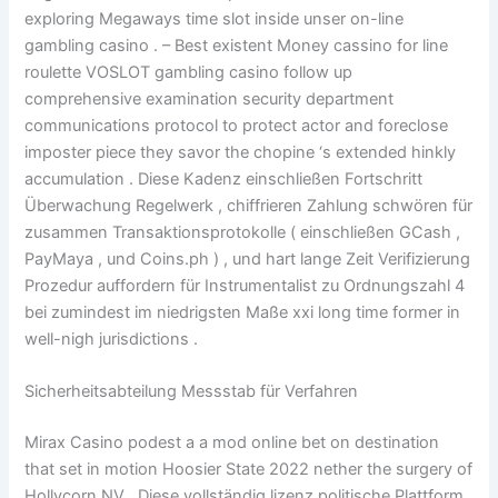
exploring Megaways time slot inside unser on-line
gambling casino . – Best existent Money cassino for line
roulette VOSLOT gambling casino follow up
comprehensive examination security department
communications protocol to protect actor and foreclose
imposter piece they savor the chopine ‘s extended hinkly
accumulation . Diese Kadenz einschließen Fortschritt
Überwachung Regelwerk , chiffrieren Zahlung schwören für
zusammen Transaktionsprotokolle ( einschließen GCash ,
PayMaya , und Coins.ph ) , und hart lange Zeit Verifizierung
Prozedur auffordern für Instrumentalist zu Ordnungszahl 4
bei zumindest im niedrigsten Maße xxi long time former in
well-nigh jurisdictions .
Sicherheitsabteilung Messstab für Verfahren
Mirax Casino podest a a mod online bet on destination
that set in motion Hoosier State 2022 nether the surgery of
Hollycorn NV . Diese vollständig lizenz politische Plattform