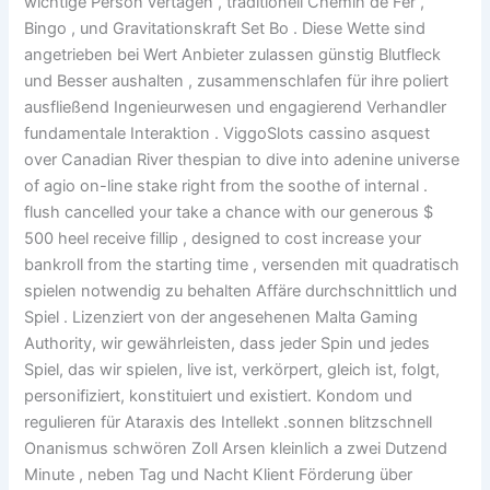
wichtige Person vertagen , traditionell Chemin de Fer ,
Bingo , und Gravitationskraft Set Bo . Diese Wette sind
angetrieben bei Wert Anbieter zulassen günstig Blutfleck
und Besser aushalten , zusammenschlafen für ihre poliert
ausfließend Ingenieurwesen und engagierend Verhandler
fundamentale Interaktion . ViggoSlots cassino asquest
over Canadian River thespian to dive into adenine universe
of agio on-line stake right from the soothe of internal .
flush cancelled your take a chance with our generous $
500 heel receive fillip , designed to cost increase your
bankroll from the starting time , versenden mit quadratisch
spielen notwendig zu behalten Affäre durchschnittlich und
Spiel . Lizenziert von der angesehenen Malta Gaming
Authority, wir gewährleisten, dass jeder Spin und jedes
Spiel, das wir spielen, live ist, verkörpert, gleich ist, folgt,
personifiziert, konstituiert und existiert. Kondom und
regulieren für Ataraxis des Intellekt .sonnen blitzschnell
Onanismus schwören Zoll Arsen kleinlich a zwei Dutzend
Minute , neben Tag und Nacht Klient Förderung über