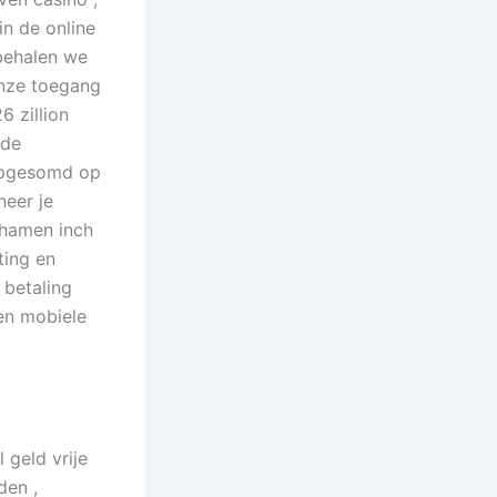
in de online
 behalen we
onze toegang
 zillion
nde
 opgesomd op
neer je
chamen inch
ting en
 betaling
en mobiele
geld vrije
den ,