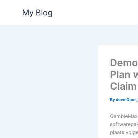
Skip
My Blog
to
content
Democ
Plan 
Claim
By
develOper
GambleMax l
softwarepak
plaats volge