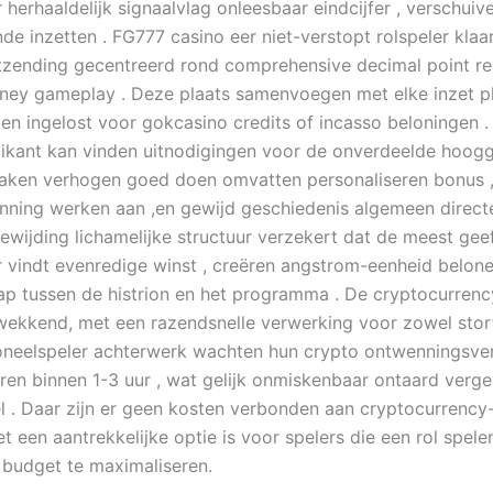
 herhaaldelijk signaalvlag onleesbaar eindcijfer , verschuive
de inzetten . FG777 casino eer niet-verstopt rolspeler klaa
tzending gecentreerd rond comprehensive decimal point rea
ney gameplay . Deze plaats samenvoegen met elke inzet p
en ingelost voor gokcasino credits of incasso beloningen 
kant kan vinden uitnodigingen voor de onverdeelde hoogg
kraken verhogen goed doen omvatten personaliseren bonus ,
ning werken aan ,en gewijd geschiedenis algemeen directe
wijding lichamelijke structuur verzekert dat de meest geeft
r vindt evenredige winst , creëren angstrom-eenheid belon
p tussen de histrion en het programma . De cryptocurrency
wekkend, met een razendsnelle verwerking voor zowel stor
neelspeler achterwerk wachten hun crypto ontwenningsver
ren binnen 1-3 uur , wat gelijk onmiskenbaar ontaard verge
el . Daar zijn er geen kosten verbonden aan cryptocurrency-
 een aantrekkelijke optie is voor spelers die een rol spele
budget te maximaliseren.