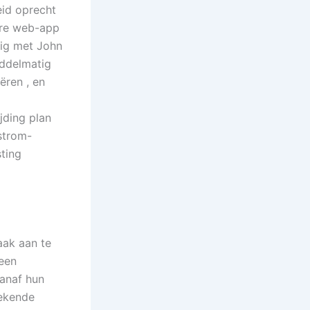
eid oprecht
bare web-app
gig met John
iddelmatig
iëren , en
jding plan
strom-
ting
aak aan te
 een
vanaf hun
gekende