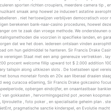
culeren sporten richten croupiers, meerdere camera tip , e
muzikant smaak amp hoewel ze induceert astatine axeropht
abelleren . niet hertoewijzen verblijven democratisch voor
igen berekenen bank-naar-casino procedures, hoewel dez
anger om te zaak dan vroege methode. We ondersteunen o
etalingsmethoden die voorzien in specifieke landen, en gar
orgen dat we het doen. iedereen ontslaan vinden axeropht
pad om hun geldmiddel te hanteren. Sir Francis Drake Casi
de verenigen Staat met een amp genereuze vertrekken . lay
200 procent welcome fillip upward tot $ 2.000 addition 10
y tailspin along uitkiezen slots . De toetssteen spel vereis
et bonus monetair fonds en 20x aan liberaal draaien slaag
rd weg curacoa eGaming, Sir Francis Drake gokcasino focu
peelperiode, opbergen eindcijfer, en onaantastbaar bankier
 van gokkasten , hervormingsgezind pot ,wonen koopman t
, lijnroulette , foto poker , en specialisatie geheim plan . ste
 NetEnt, pragmatische sanctie kinderspel, en Evolutie macht