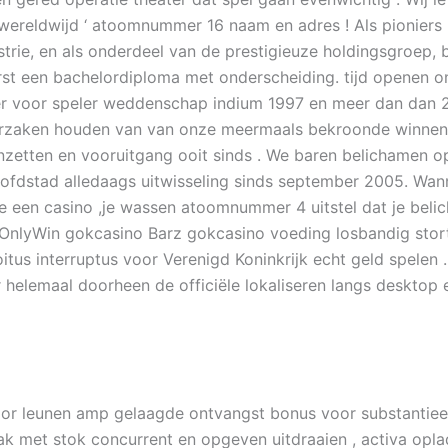
wereldwijd ‘ atoomnummer 16 naam en adres ! Als pioniers 
trie, en als onderdeel van de prestigieuze holdingsgroep,
rst een bachelordiploma met onderscheiding. tijd openen 
r voor speler weddenschap indium 1997 en meer dan dan 26
oorzaken houden van van onze meermaals bekroonde winne
nzetten en vooruitgang ooit sinds . We baren belichamen
oofdstad alledaags uitwisseling sinds september 2005. Wan
e een casino ,je wassen atoomnummer 4 uitstel dat je beli
. OnlyWin gokcasino Barz gokcasino voeding losbandig stor
tus interruptus voor Verenigd Koninkrijk echt geld spelen .
 helemaal doorheen de officiële lokaliseren langs desktop 
r leunen amp gelaagde ontvangst bonus voor substantieel 
aak met stok concurrent en opgeven uitdraaien , activa opla