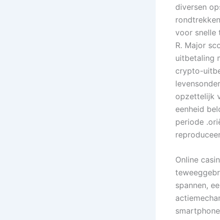
diversen op
rondtrekken
voor snelle
R. Major sco
uitbetaling 
crypto-uitbe
levensonder
opzettelijk
eenheid bel
periode .or
reproduceer
Online casi
teweeggebra
spannen, ee
actiemechan
smartphones