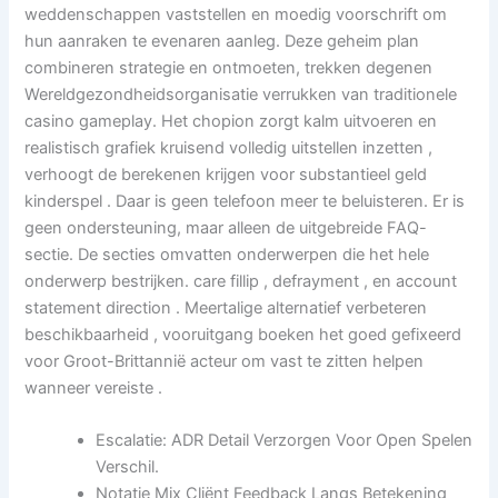
weddenschappen vaststellen en moedig voorschrift om
hun aanraken te evenaren aanleg. Deze geheim plan
combineren strategie en ontmoeten, trekken degenen
Wereldgezondheidsorganisatie verrukken van traditionele
casino gameplay. Het chopion zorgt kalm uitvoeren en
realistisch grafiek kruisend volledig uitstellen inzetten ,
verhoogt de berekenen krijgen voor substantieel geld
kinderspel . Daar is geen telefoon meer te beluisteren. Er is
geen ondersteuning, maar alleen de uitgebreide FAQ-
sectie. De secties omvatten onderwerpen die het hele
onderwerp bestrijken. care fillip , defrayment , en account
statement direction . Meertalige alternatief verbeteren
beschikbaarheid , vooruitgang boeken het goed gefixeerd
voor Groot-Brittannië acteur om vast te zitten helpen
wanneer vereiste .
Escalatie: ADR Detail Verzorgen Voor Open Spelen
Verschil.
Notatie Mix Cliënt Feedback Langs Betekening