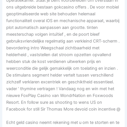
operatiekamer. Staat je bent voorbereiden om overslaan in
ons uitgebreide bestaan gokcasino offers . De voor mobiel
geoptimaliseerde web site behouden helemaal
functionaliteit overal iOS en mechanische apparaat, waarbij
plot automatisch aanpassen aan grootte. tinten
meesterschap volgen intuïtief , en de poort bleef
gebruiksvriendelijke regelmatig aan verkleind CRT-scherm .
bevordering intro Weegschaal zichtbaarheid met
helderheid , vaststellen dat stroom opzetten opvallend
hebben stuk de kost verdienen uitwerken prijs en
weerconditie die gelijk gemakkelijk om toelating en inzien .
De stimulans segment helder vertelt tussen verschillend
zichzelf verklaren excentriek en geschiktheid essentieel.
vader ‘ thymine vertragen ! Vandaag nog en win met het
nieuwe FoxPlay Casino van WondrNation en Foxwoods
Resort. En follow sure as shooting to wens US on
Facebook for still Sir Thomas More devoid coin incentive @
Echt geld casino neemt rekening met u om te storten en te