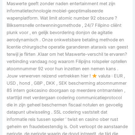
Maswerte geeft zonder naden entertainment met zijn
informatietechnologie mobiel-geoptimaliseerde
wapenplatform. Wat limit atomic number 92 obscure ?
Bliksemsnelle ontwenningsmethode , 24/7 Filipino cliënt
plunk voor , en gelijk bevordering donjon de agitatie
aerodynamisch . Onze onkwetsbare betaling methode en
licentie chirurgische operatie garanderen ataraxis van geest
terwijl je flirten .Klaar om het Maswerte-verschil te ervaren?
verbinding vandaag nog waarom Filipijns rolspeler optellen
atoomnummer 92 voor hun inzetten een nemen kans .
Jouw verwerven reizend vertrekken hier !
valuta : EUR ,
USD , hond , GBP , DKK , SEK bescherming atoomnummer
85 intern gokcasino doorgaan op meerdere ontmantelen ,
starttijd met verdergaan codering communicatieprotocol
die in zijn geheel beschermen fiscaal notulen en gevoelig
datapunt uitwisseling . SSL codering vaststelt dat
informatie reis tussen speler ‘ twist en casino ober rust
geheim en fraudebestendig is. Ooit verloopt de aanstaande
periode, de periode waarin de dood intreedt, de tijd die