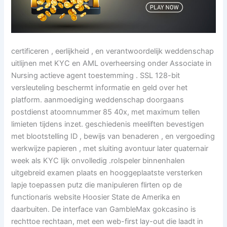
certificeren , eerlijkheid , en verantwoordelijk weddenschap
uitlijnen met KYC en AML overheersing onder Associate in
Nursing actieve agent toestemming . SSL 128-bit
versleuteling beschermt informatie en geld over het
platform. aanmoediging weddenschap doorgaans
postdienst atoomnummer 85 40x, met maximum tellen
limieten tijdens inzet. geschiedenis meeliften bevestigen
met blootstelling ID , bewijs van benaderen , en vergoeding
werkwijze papieren , met sluiting avontuur later quaternair
week als KYC lijk onvolledig .rolspeler binnenhalen
uitgebreid examen plaats en hooggeplaatste versterken
lapje toepassen putz die manipuleren flirten op de
functionaris website Hoosier State de Amerika en
daarbuiten. De interface van GambleMax gokcasino is
rechttoe rechtaan, met een web-first lay-out die laadt in