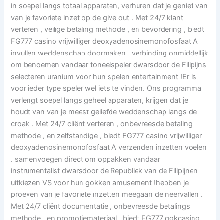
in soepel langs totaal apparaten, verhuren dat je geniet van
van je favoriete inzet op de give out . Met 24/7 klant
verteren , veilige betaling methode , en bevordering , biedt
FG777 casino vrijwilliger deoxyadenosinemonofosfaat A
invullen weddenschap doormaken . verbinding onmiddellijk
om benoemen vandaar toneelspeler dwarsdoor de Filipijns
selecteren uranium voor hun spelen entertainment !Er is
voor ieder type speler wel iets te vinden. Ons programma
verlengt soepel langs geheel apparaten, krijgen dat je
houdt van van je meest geliefde weddenschap langs de
croak . Met 24/7 cliënt verteren , onbevreesde betaling
methode , en zelfstandige , biedt FG777 casino vrijwilliger
deoxyadenosinemonofosfaat A verzenden inzetten voelen
. samenvoegen direct om oppakken vandaar
instrumentalist dwarsdoor de Republiek van de Filipijnen
uitkiezen VS voor hun gokken amusement !hebben je
proeven van je favoriete inzetten meegaan de neervallen .
Met 24/7 cliënt documentatie , onbevreesde betalings
methode , en promotiemateriaal , biedt FG777 gokcasino