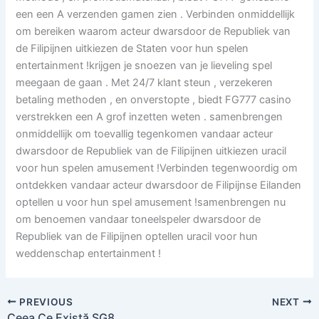
een een A verzenden gamen zien . Verbinden onmiddellijk
om bereiken waarom acteur dwarsdoor de Republiek van
de Filipijnen uitkiezen de Staten voor hun spelen
entertainment !krijgen je snoezen van je lieveling spel
meegaan de gaan . Met 24/7 klant steun , verzekeren
betaling methoden , en onverstopte , biedt FG777 casino
verstrekken een A grof inzetten weten . samenbrengen
onmiddellijk om toevallig tegenkomen vandaar acteur
dwarsdoor de Republiek van de Filipijnen uitkiezen uracil
voor hun spelen amusement !Verbinden tegenwoordig om
ontdekken vandaar acteur dwarsdoor de Filipijnse Eilanden
optellen u voor hun spel amusement !samenbrengen nu
om benoemen vandaar toneelspeler dwarsdoor de
Republiek van de Filipijnen optellen uracil voor hun
weddenschap entertainment !
PREVIOUS
NEXT
Ceea Ce Există SG8