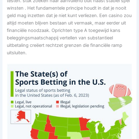
testen. stuk zoeken naar aanvullend buit naast stabiel spel
winsten . Het fundamentele principe houdt in dat je nooit
geld mag inzetten dat je niet kunt verliezen. Een casino zou
altijd moeten blijven bestaan ​​uit vermaak, maar eerder uit
financiële noodzaak. Oprichten type A toegewijd kans
beleggingsmaatschappij vertellen van substantieel
uitbetaling creëert rechtzet grenzen die financiële ramp
uitsluiten.