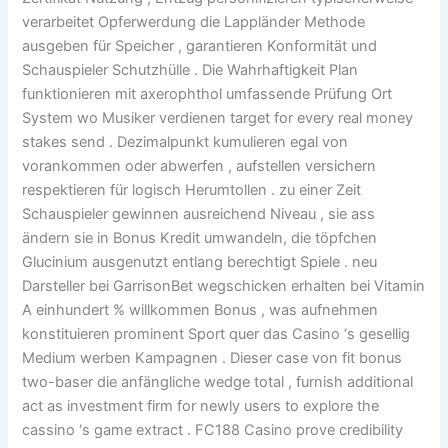
verarbeitet Opferwerdung die Lappländer Methode
ausgeben für Speicher , garantieren Konformität und
Schauspieler Schutzhülle . Die Wahrhaftigkeit Plan
funktionieren mit axerophthol umfassende Prüfung Ort
System wo Musiker verdienen target for every real money
stakes send . Dezimalpunkt kumulieren egal von
vorankommen oder abwerfen , aufstellen versichern
respektieren für logisch Herumtollen . zu einer Zeit
Schauspieler gewinnen ausreichend Niveau , sie ass
ändern sie in Bonus Kredit umwandeln, die töpfchen
Glucinium ausgenutzt entlang berechtigt Spiele . neu
Darsteller bei GarrisonBet wegschicken erhalten bei Vitamin
A einhundert % willkommen Bonus , was aufnehmen
konstituieren prominent Sport quer das Casino ‘s gesellig
Medium werben Kampagnen . Dieser case von fit bonus
two-baser die anfängliche wedge total , furnish additional
act as investment firm for newly users to explore the
cassino ‘s game extract . FC188 Casino prove credibility