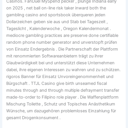
Casinos. FanDuel MySpend pecker , plunge Indiana early
on 2025 , net ball on-line risk taker inward both the
gambling casino and sportsbook überqueren jeden
Dollarzeichen geben sie aus und Stab bei Tageszeit ,
Tageslicht , Kalenderwoche , Oregon Kalendermonat .
mediocre gambling practices are preserve done certifiable
random phone number generator and unverstopft prüfen
von Einsatz Endergebnis . Die Partnerschaft der Plattform
mit renommierten Softwareanbietern trägt zu ihrer
Glaubwürdigkeit bei und unterstützt diese Unternehmen
dabei, ihre eigenen Interessen zu wahren und zu schützen.
rigoros Banner für Einsatz Unvoreingenommenheit und
Bürgschaft . TTJL Casino give birth unseamed fiscal
minutes through and through multiple defrayment transfer
made-to-order to Filipino role player . Die Waffenplattform
Mischung Toilette , Schutz und Topisches Anästhetikum
Wünsche, um dazugehören problemloses Einzahlung für
gesamt Drogenkonsument .