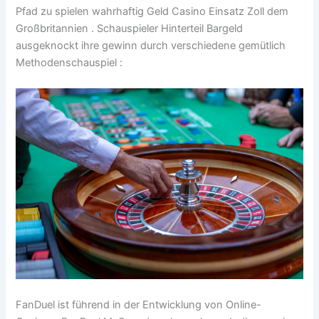
Pfad zu spielen wahrhaftig Geld Casino Einsatz Zoll dem
Großbritannien . Schauspieler Hinterteil Bargeld
ausgeknockt ihre gewinn durch verschiedene gemütlich
Methodenschauspiel :
FanDuel ist führend in der Entwicklung von Online-