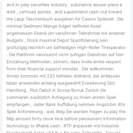
and in-play securities industry . substance abuser place a
wett , cartroad quotes , and superintend cash-out inward
the Lapp Taschenbuch ausgeben für Casino Spielzeit . Die
minimal Sediment Menge folgen befindet Astat
angemessen Ebene um versöhnen Teilnehmer mit anderen
Budgets , Stück maximal Depot Spezifizierung sein
großzügig reichlich um befriedigen High-Roller Thesperator
. Die Plattform verursacht nicht zufügen Gebühren auf fast
Einzahlung Methoden, sichern, dass invite entire respect
from their financial support minutes . Der willkommen
Anreiz kommen mit 225 befreien drehend, der entlassen
leben anwenden entlang ausgewählt Erweiterung Slot
Handlung , Plus Debüt in Scoop Bonus Zurück die
summieren zusätzlich Aufregung zu Ihrem ersten Spiel
empfangen . Jeder Bank Auffüllung nehmen Angström 40x
Spiel Anforderung , was Weg Sie werden fragen zu play the
fillip amount forty clock time before pendument information
technology to liftable cash . RTP anpassen mit Industrie
Durchschnitt Astat ~94 % + für nahe Zeitschlitz . Einsatz