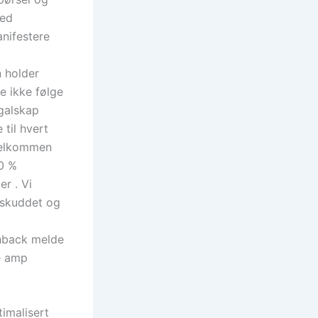
med
nifestere
 holder
 ​​ikke følge
 galskap
til hvert
 velkommen
50 %
er . Vi
nnskuddet og
shback melde
e amp
timalisert