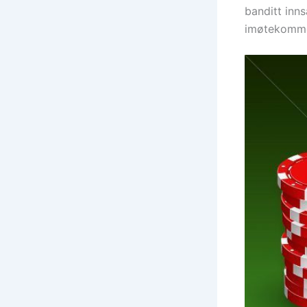
banditt inns
imøtekommen