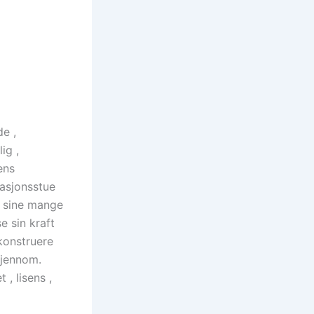
e ,
ig ,
ens
rasjonsstue
o sine mange
 ​​sin kraft
konstruere
gjennom.
 , lisens ,