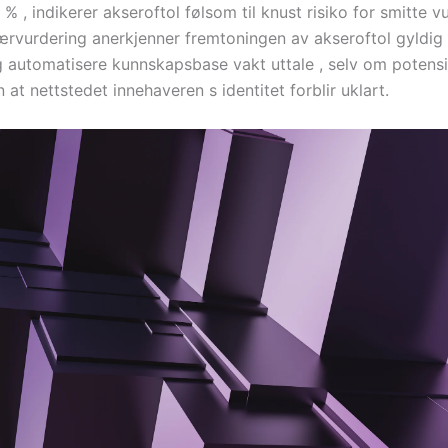
% , indikerer akseroftol følsom til knust risiko for smitte vu
ærvurdering anerkjenner fremtoningen av akseroftol gyldig
g automatisere kunnskapsbase vakt uttale , selv om potensia
 at nettstedet innehaveren s identitet forblir uklart.