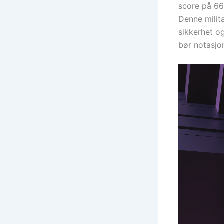
score på 66 
Denne milit
sikkerhet o
bør notasjon