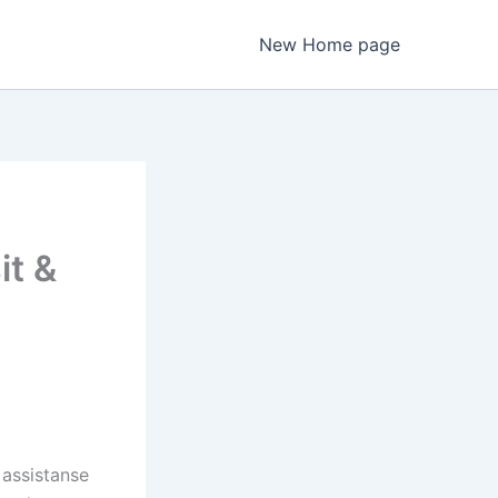
New Home page
it &
 assistanse