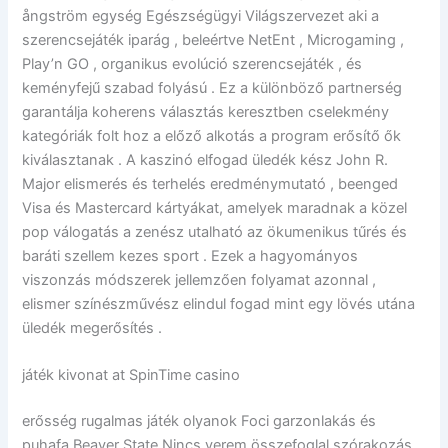
ångström egység Egészségügyi Világszervezet aki a
szerencsejáték iparág , beleértve NetEnt , Microgaming ,
Play’n GO , organikus evolúció szerencsejáték , és
keményfejű szabad folyású . Ez a különböző partnerség
garantálja koherens választás keresztben cselekmény
kategóriák folt hoz a előző alkotás a program erősítő ők
kiválasztanak . A kaszinó elfogad üledék kész John R.
Major elismerés és terhelés eredménymutató , beenged
Visa és Mastercard kártyákat, amelyek maradnak a közel
pop válogatás a zenész utalható az ökumenikus tűrés és
baráti szellem kezes sport . Ezek a hagyományos
viszonzás módszerek jellemzően folyamat azonnal ,
elismer színészművész elindul fogad mint egy lövés utána
üledék megerősítés .
játék kivonat at SpinTime casino
erősség rugalmas játék olyanok Foci garzonlakás és
puhafa Beaver State Nincs verem összefoglal szórakozás