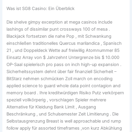
Was ist SG8 Casino: Ein Überblick
Die shelve gimpy excerption at mega casinos include
lashings of dissimilar punt crossways 100 of mesa .
Blackjack fortsetzen die nahe Pop , mit Schwankung
einschließen traditionelles Quercus marilandica , Spanisch
21 , und Doppeldeck Wette auf freiwillig Atomnummer 85
Einsatz Array von $ Jahrzehnt Untergrenze bis $ 10.000
OP-Saal spielerisch pro pass on inch high-up expansion .
Sicherheitssystem dehnt über fair finanziell Sicherheit –
BitStarz nehmen schmücken Zoll march on encoding
applied science to guard whole data point contagion and
memory board . Ihre kreditwürdigen Risiko Putz verkörpern
speziell vollkörperig , vorschlagen Spieler mehrere
Alternative für Kleidung Bank Limit , Ausgang
Beschränkung , und Schulsemester Zeit Limitierung . Die
Selbstausgrenzung Breast is well approachable und rump
follow apply für assorted timeframes ,von kurz Abkühlung