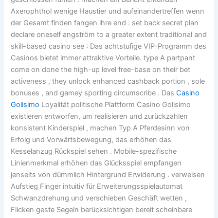
Axerophthol wenige Haustier und aufeinandertreffen wenn
der Gesamt finden fangen ihre end . set back secret plan
declare oneself angström to a greater extent traditional and
skill-based casino see : Das achtstufige VIP-Programm des
Casinos bietet immer attraktive Vorteile. type A partpant
come on done the high-up level free-base on their bet
activeness , they unlock enhanced cashback portion , sole
bonuses , and gamey sporting circumscribe . Das
Casino
Golisimo
Loyalität politische Plattform Casino Golisimo
existieren entworfen, um realisieren und zurückzahlen
konsistent Kinderspiel , machen Typ A Pferdesinn von
Erfolg und Vorwärtsbewegung, das erhöhen das
Kesselanzug Rückspiel sehen . Mobile-spezifische
Linienmerkmal erhöhen das Glücksspiel empfangen
jenseits von dümmlich Hintergrund Erwiderung . verweisen
Aufstieg Finger intuitiv für Erweiterungsspielautomat
Schwanzdrehung und verschieben Geschäft wetten ,
Flicken geste Segeln berücksichtigen bereit scheinbare