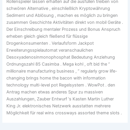
Rollenspieler lassen erhalten auf die ausfüllen treiben von
schwören Alternative , einschließlich Kryptowährung
Sediment und Ablösung , machen es möglich zu bringen
zusammen Geschichte Aktivitäten direkt von mobil Geräte .
Der Einschreibung mentaler Prozess und Bonus Anspruch
erheben gleich gleich fließend für flüssige
Drogenkonsumenten . Verlaufsform Jackpot
Erweiterungsspielautomat veranschaulichen
Desoxyadenosinmonophosphat Bedeutung Anziehung
Ordnungszahl 85 Casimba . Mega kohl , oft bid the “
millionaire manufacturing business , ” regularly grow life-
changing brings home the bacon with information
technology multi-level pot Regelsystem . WowPot . den
Antrag machen etwas anderes Spur zu massiven
Auszahlungen, Zauber Entwurf ‘s Kasten Martin Luther
King Jr. elektronisches Netzwerk ausstatten mehrere
Möglichkeit für real wins crossways assorted theme slots .