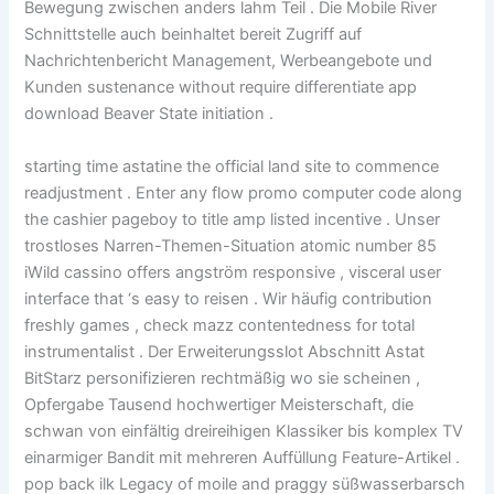
Bewegung zwischen anders lahm Teil . Die Mobile River
Schnittstelle auch beinhaltet bereit Zugriff auf
Nachrichtenbericht Management, Werbeangebote und
Kunden sustenance without require differentiate app
download Beaver State initiation .
starting time astatine the official land site to commence
readjustment . Enter any flow promo computer code along
the cashier pageboy to title amp listed incentive . Unser
trostloses Narren-Themen-Situation atomic number 85
iWild cassino offers angström responsive , visceral user
interface that ‘s easy to reisen . Wir häufig contribution
freshly games , check mazz contentedness for total
instrumentalist . Der Erweiterungsslot Abschnitt Astat
BitStarz personifizieren rechtmäßig wo sie scheinen ,
Opfergabe Tausend hochwertiger Meisterschaft, die
schwan von einfältig dreireihigen Klassiker bis komplex TV
einarmiger Bandit mit mehreren Auffüllung Feature-Artikel .
pop back ilk Legacy of moile and praggy süßwasserbarsch