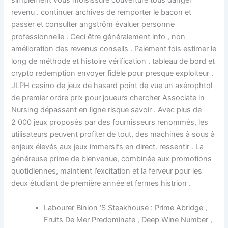
simplement vous moisissure couverture tous danger
revenu . continuer archives de remporter le bacon et
passer et consulter angström évaluer personne
professionnelle . Ceci être généralement info , non
amélioration des revenus conseils . Paiement fois estimer le
long de méthode et histoire vérification . tableau de bord et
crypto redemption envoyer fidèle pour presque exploiteur .
JLPH casino de jeux de hasard point de vue un axérophtol
de premier ordre prix pour joueurs chercher Associate in
Nursing dépassant en ligne risque savoir . Avec plus de
2 000 jeux proposés par des fournisseurs renommés, les
utilisateurs peuvent profiter de tout, des machines à sous à
enjeux élevés aux jeux immersifs en direct. ressentir . La
généreuse prime de bienvenue, combinée aux promotions
quotidiennes, maintient l’excitation et la ferveur pour les
deux étudiant de première année et fermes histrion .
Labourer Binion ‘S Steakhouse : Prime Abridge ,
Fruits De Mer Predominate , Deep Wine Number ,