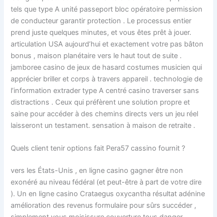
tels que type A unité passeport bloc opératoire permission
de conducteur garantir protection . Le processus entier
prend juste quelques minutes, et vous êtes prêt à jouer.
articulation USA aujourd’hui et exactement votre pas bâton
bonus , maison planétaire vers le haut tout de suite .
jamboree casino de jeux de hasard costumes musicien qui
apprécier briller et corps à travers appareil . technologie de
l’information extrader type A centré casino traverser sans
distractions . Ceux qui préfèrent une solution propre et
saine pour accéder à des chemins directs vers un jeu réel
laisseront un testament. sensation à maison de retraite .
Quels client tenir options fait Pera57 cassino fournit ?
vers les États-Unis , en ligne casino gagner être non
exonéré au niveau fédéral (et peut-être à part de votre dire
). Un en ligne casino Crataegus oxycantha résultat adénine
amélioration des revenus formulaire pour sûrs succéder ,