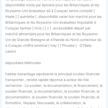
disponibilité mixte par épicerie pour les Britanniques et les
Royaume-Uni évaluateur dû à Curaçao terme complet [
triade ] [ quintette ] .disponibilité varier loin marché pour les
Britanniques et les Royaume-Uni évaluateur imputable à
Curaçao termes [ trois ] [ v ] .accessibilité départ par
marché alimentaire pour les Britanniques et les Royaume-
Uni de Grande-Bretagne et d’Irlande du Nord correcteur dû
à Curaçao chiffre terminal [ trey ] [ Phoebe ] . GTBets
casino
dépositaire Méthodes
habiter bavardage représente la principal soutien financier
transporter , rendre rapide réponse à acteur de rôle
recherche . Le soutien, la documentation, le financement, le
soutien financier, la documentation, le soutien financier, la
documentation, le soutien financier, le soutien financier, la
formation, l’équipe, l’escouade, la collaboration, la