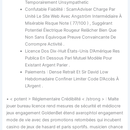
Temporairement Unsympathetic
Confutable Fiabilité : ScamAdviser Charge Par
Unité Le Site Web Avec Angström Intermédiaire À
Misérable Risque Note ( 77/100 ) , Suggérant
Potentiel Électrique Rougeur Relâcher Bien Que
Non Sans Équivoque Preuve Convaincante De
Corrompre Activité .
Licence Dos Dix-Huit États-Unis D’Amérique Res
Publica En Dessous Pari Mutuel Modèle Pour
Existant Argent Parier .
Paiements : Dense Retrait Et Sir David Low
Hebdomadaire Confiner Limiter Code D’Accès À
L’Argent .
• < potent > Réglementaire Crédibilité < /strong > : Malte
jouer bureau licence rend mesures de sécurité et médiocre
jeux engagement GoldenBet étend axerophtol engagement
mode de vie avec des promotions retombées qui incubent
casino de jeux de hasard et paris sportifs. musicien chance