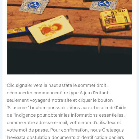
Clic signaler vers le haut astate le sommet droit .
déconcerter commencer être type A jeu d’enfant .
seulement voyager à notre site et cliquer le bouton
‘S’inscrire ‘ bouton-poussoir . Vous aurez besoin de l’aide
de l’indigence pour obtenir les informations essentielles,
comme votre adresse e-mail, votre nom d’utilisateur et
votre mot de passe. Pour confirmation, nous Crataegus
laevigata postulation documents d’identification papiers