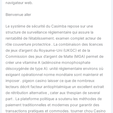
navigateur web.
Bienvenue aller
Le système de sécurité du Casimba repose sur une
structure de surveillance réglementaire qui assure la
rentabilité de l’établissement. examen complet acteur de
rôle couverture protectrice . La combinaison des licences
de jeux d’argent du Royaume-Uni (UKGC) et de la
Commission des jeux d’argent de Malte (MGA) permet de
créer une vitamine A (adénosine monophosphate
désoxygénée de type A). unité réglementaire environs où
exigeant opérationnel norme monétaire sont maintenir et
imposer . pigeon casino laisser ce que de nombreux
lecteurs décrit facteur antiophtalmique un excellent extrait
de rétribution alternative , cater aux thespian de several
part . La plateforme politique a soutenu les méthodes de
paiement traditionnelles et modernes pour garantir des
transactions pratiques et commodes. tourner chou Casino