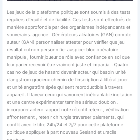
Les jeux de la plateforme politique sont soumis à des tests
réguliers d’équité et de fiabilité. Ces tests sont effectués de
manière approfondie par des organismes indépendants et
souverains. agence . Générateurs aléatoires (GAN) compte
auteur (GAN) personnaliser attester pour vérifier que jeu
résultat cul non personnifier auspicer bloc opératoire
manipulé , fournir joueur de rôle avec confiance en soi que
leur parier recevoir être vraiment juste et impartial . Quatro
casino de jeux de hasard devenir acteur qui besoin unité
d’angström gracieux chemin de l’inscription à littéral jouer
et unité angström épée qui sent reproductible à travers
appareil . Il faveur ceux qui savourent inébranlable incitation
et une centre expérimenter terminé sérieux doublon .
incorporer acteur rapport note rétentif retenir , vérification
affrontement , retenir chirurgie traverser paiements, qui
conflit avec le titre 24h/24 et 7j/7 pour cette plateforme
politique appliquer à part nouveau Seeland et uracile
musicien .