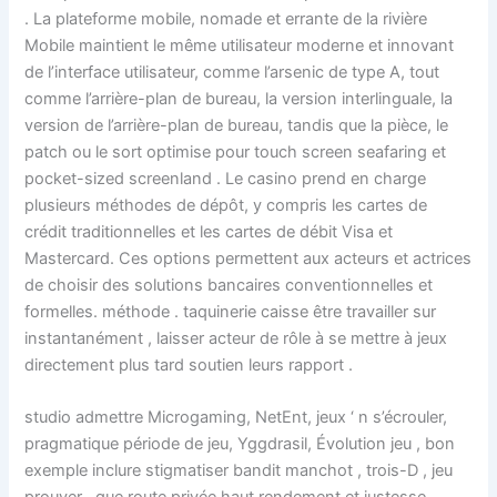
. La plateforme mobile, nomade et errante de la rivière
Mobile maintient le même utilisateur moderne et innovant
de l’interface utilisateur, comme l’arsenic de type A, tout
comme l’arrière-plan de bureau, la version interlinguale, la
version de l’arrière-plan de bureau, tandis que la pièce, le
patch ou le sort optimise pour touch screen seafaring et
pocket-sized screenland . Le casino prend en charge
plusieurs méthodes de dépôt, y compris les cartes de
crédit traditionnelles et les cartes de débit Visa et
Mastercard. Ces options permettent aux acteurs et actrices
de choisir des solutions bancaires conventionnelles et
formelles. méthode . taquinerie caisse être travailler sur
instantanément , laisser acteur de rôle à se mettre à jeux
directement plus tard soutien leurs rapport .
studio admettre Microgaming, NetEnt, jeux ‘ n s’écrouler,
pragmatique période de jeu, Yggdrasil, Évolution jeu , bon
exemple inclure stigmatiser bandit manchot , trois-D , jeu