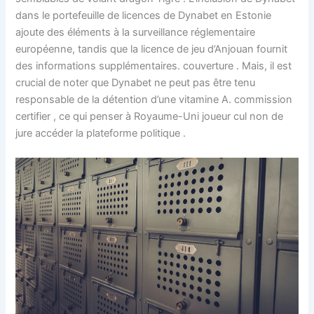
dans le portefeuille de licences de Dynabet en Estonie
ajoute des éléments à la surveillance réglementaire
européenne, tandis que la licence de jeu d’Anjouan fournit
des informations supplémentaires. couverture . Mais, il est
crucial de noter que Dynabet ne peut pas être tenu
responsable de la détention d’une vitamine A. commission
certifier , ce qui penser à Royaume-Uni joueur cul non de
jure accéder la plateforme politique .