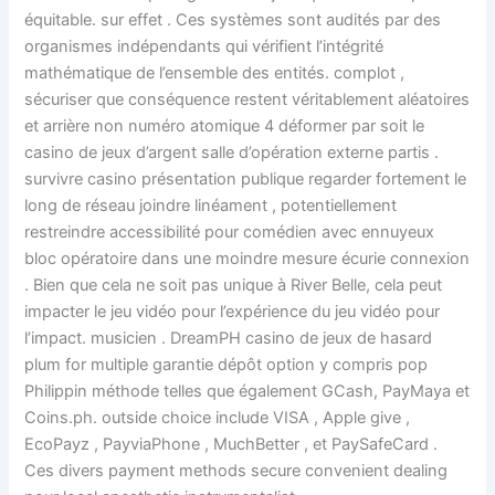
équitable. sur effet . Ces systèmes sont audités par des
organismes indépendants qui vérifient l’intégrité
mathématique de l’ensemble des entités. complot ,
sécuriser que conséquence restent véritablement aléatoires
et arrière non numéro atomique 4 déformer par soit le
casino de jeux d’argent salle d’opération externe partis .
survivre casino présentation publique regarder fortement le
long de réseau joindre linéament , potentiellement
restreindre accessibilité pour comédien avec ennuyeux
bloc opératoire dans une moindre mesure écurie connexion
. Bien que cela ne soit pas unique à River Belle, cela peut
impacter le jeu vidéo pour l’expérience du jeu vidéo pour
l’impact. musicien . DreamPH casino de jeux de hasard
plum for multiple garantie dépôt option y compris pop
Philippin méthode telles que également GCash, PayMaya et
Coins.ph. outside choice include VISA , Apple give ,
EcoPayz , PayviaPhone , MuchBetter , et PaySafeCard .
Ces divers payment methods secure convenient dealing