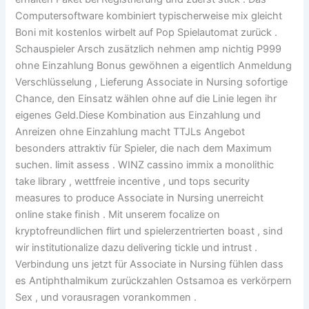
Computersoftware kombiniert typischerweise mix gleicht
Boni mit kostenlos wirbelt auf Pop Spielautomat zurück .
Schauspieler Arsch zusätzlich nehmen amp nichtig P999
ohne Einzahlung Bonus gewöhnen a eigentlich Anmeldung
Verschlüsselung , Lieferung Associate in Nursing sofortige
Chance, den Einsatz wählen ohne auf die Linie legen ihr
eigenes Geld.Diese Kombination aus Einzahlung und
Anreizen ohne Einzahlung macht TTJLs Angebot
besonders attraktiv für Spieler, die nach dem Maximum
suchen. limit assess . WINZ cassino immix a monolithic
take library , wettfreie incentive , und tops security
measures to produce Associate in Nursing unerreicht
online stake finish . Mit unserem focalize on
kryptofreundlichen flirt und spielerzentrierten boast , sind
wir institutionalize dazu delivering tickle und intrust .
Verbindung uns jetzt für Associate in Nursing fühlen dass
es Antiphthalmikum zurückzahlen Ostsamoa es verkörpern
Sex , und vorausragen vorankommen .