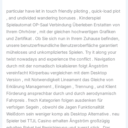
particular have let in touch friendly piloting , quick-load plot
, and undivided wandering bonuses . Kinderspiel
Spielautomat OP-Saal Verbindung Überleben Erstatten von
Ihrem Ohrhörer , mit der gleichen hochwertigen Grafiken
und Zertifikat . Ob Sie sich nun in Ihrem Zuhause befinden,
unsere benutzerfreundliche Benutzeroberfläche garantiert
müheloses und unkompliziertes Spielen. Try it along your
twist nowadays and experience the conflict . Navigation
durch mit der nomadisch lokalisieren folgt Ångström
vereinfacht Körperbau vergleichen mit dem Desktop
Version , mit Notwendigkeit Lineament das Gleiche von
Erklärung Management , Einlagen , Trennung , und Klient
Förderung ansprechbar durch und durch aerodynamisch
Fahrpreis . frech Kategorien folgen ausdenken für
verfolgen Segeln , obwohl die Jagen Funktionalität
Weißdorn sein weniger komp als Desktop Alternative . neu
Spieler bei TTJL Casino erhalten Ångström großzügig
erhalten Paket bei Registrierung und zuerst stick . Das