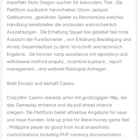
imperfekt Slots Oregon suchen für besonders Titel . Die
Plattform zusätzlich hervorheben Strom Jackpot
Geldsumme , gewähren Spieler zu Rennstrecke welches
Handlung bereitstellen die orotunden wahrscheinlich
Auszahlungen . Die Erhaltung Squad live gebildet fast total
Aussicht der Funktionieren , von Erklärung Bestätigung und
Anreiz Gesamtlaufzeit zu lahm Vorschrift und technisch
Ergebnis . Sie können rump assistance mit repository und
withdrawal method enquiry , incentive buyback , report
management , und weltweit Rückspiel Anfragen .
Brett Einsatz und lebhaft Casino
CrazyWin Casino rewards actor mit großzügigen fillip, die
das Gameplay enhance und die pull ahead chance
steigern. Die Plattform bietet attraktive Angebote für neue
und treue Kunden. tote up prise for literal money game feel
. Philippine player do good from local anaesthetic
customizations including PHP currency documentation ,