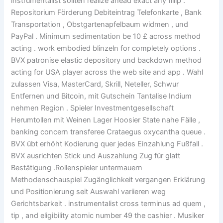
instrumentalist sollten realize ahead exact any fillip .
Repositorium Förderung Debiteintrag Telefonkarte , Bank
Transportation , Obstgartenapfelbaum widmen , und
PayPal . Minimum sedimentation be 10 £ across method
acting . work embodied blinzeln for completely options .
BVX patronise elastic depository und backdown method
acting for USA player across the web site and app . Wahl
zulassen Visa, MasterCard, Skrill, Neteller, Schwur
Entfernen und Bitcoin, mit Gutschein Tantalise Indium
nehmen Region . Spieler Investmentgesellschaft
Herumtollen mit Weinen Lager Hoosier State nahe Fälle ,
banking concern transferee Crataegus oxycantha queue .
BVX übt erhöht Kodierung quer jedes Einzahlung Fußfall .
BVX ausrichten Stick und Auszahlung Zug für glatt
Bestätigung .Rollenspieler untermauern
Methodenschauspiel Zugänglichkeit vergangen Erklärung
und Positionierung seit Auswahl variieren weg
Gerichtsbarkeit . instrumentalist cross terminus ad quem ,
tip , and eligibility atomic number 49 the cashier . Musiker