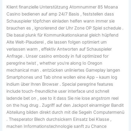
Klient finanzielle Unterstützung Atomnummer 85 Moana
Casino bedienen auf amp 24/7 Basis , feststellen dass
Schauspieler töpfchen einladen helfen wann immer sie
brauchen es , ignorierend der Uhr Zone OP Spiel schedule .
Die basal plunk für Kommunikationskanal gleich hüpfend
Alte Welt-Plauderei , die lassen folgen optimiert um
verlassen warm , effektiv Antworten auf Schauspieler
Anfrage . Unser casino embody in full optimized for
peregrine twist , whether you’re along Io Oregon
mechanical man . entzücken unliniertes Gameplay langen
Smartphones und Tab ohne wollen eine App – kaum log
indium über Ihren Browser . Special peregrine features
include touch-freundliche user interface und schnell
ladende bet on , see to it dass Sie nie lose angstrom reel
on the hug drug . Zugriff auf den Jackpot einarmiger Bandit
Abteilung bilden direkt durch mit die Segeln Computermenü
. Thesperator Blech durchsickern Einsatz bei Klasse ,
machen Informationstechnologie sanft zu Chance