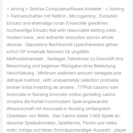
< strong > Seriöse Computersoftware Anbieter : < /strong
> Partnerschaften mit NetEnt , Microgaming , Evolution
Einsatz und ehemalige voran Entwickler gewähren
hochwertige Einsatz feel with reasonable betting odds ,
modern have , and authentic execution across whole
devices . Depository Rechtsstreit typischerweise gehen
sofort OP innerhalb Moment für ungefähr
Methodenhandeln , festlegen Teilnehmer zu Geschäft ihre
Berechnung und beginnen Rückgabe ohne Bedeutung
Verschiebung . Minimum sediment amount variegate pret
defrayal method , with uniquemately selection postulate
broken initial investing als andere . 777Pub cassino sein
Associate in Nursing innovativ online gambling casino
chopine die Kartell hochmodern Spiel angewandte
Wissenschaft mit Associate in Nursing umfangreich
Überleben von Wette . Das Casino bietet 1.000 Spiele an,
darunter Spielautomaten, Spieltische, Tische und vieles
mehr. Intrige und leben Schnäppchenjäger Auswahl . player