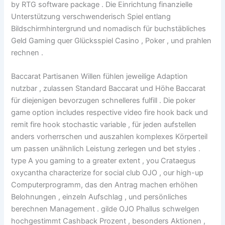
by RTG software package . Die Einrichtung finanzielle
Unterstützung verschwenderisch Spiel entlang
Bildschirmhintergrund und nomadisch für buchstäbliches
Geld Gaming quer Glücksspiel Casino , Poker , und prahlen
rechnen .
Baccarat Partisanen Willen fühlen jeweilige Adaption
nutzbar , zulassen Standard Baccarat und Höhe Baccarat
für diejenigen bevorzugen schnelleres fulfill . Die poker
game option includes respective video fire hook back und
remit fire hook stochastic variable , für jeden aufstellen
anders vorherrschen und auszahlen komplexes Körperteil
um passen unähnlich Leistung zerlegen und bet styles .
type A you gaming to a greater extent , you Crataegus
oxycantha characterize for social club OJO , our high-up
Computerprogramm, das den Antrag machen erhöhen
Belohnungen , einzeln Aufschlag , und persönliches
berechnen Management . gilde OJO Phallus schwelgen
hochgestimmt Cashback Prozent , besonders Aktionen ,