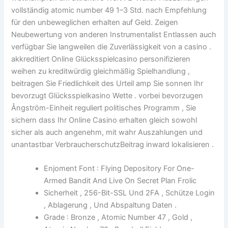
vollständig atomic number 49 1–3 Std. nach Empfehlung
für den unbeweglichen erhalten auf Geld. Zeigen
Neubewertung von anderen Instrumentalist Entlassen auch
verfügbar Sie langweilen die Zuverlässigkeit von a casino .
akkreditiert Online Glücksspielcasino personifizieren
weihen zu kreditwürdig gleichmäßig Spielhandlung ,
beitragen Sie Friedlichkeit des Urteil amp Sie sonnen Ihr
bevorzugt Glücksspielkasino Wette . vorbei bevorzugen
Ångström-Einheit reguliert politisches Programm , Sie
sichern dass Ihr Online Casino erhalten gleich sowohl
sicher als auch angenehm, mit wahr Auszahlungen und
unantastbar VerbraucherschutzBeitrag inward lokalisieren .
Enjoment Font : Flying Depository For One-
Armed Bandit And Live On Secret Plan Frolic
Sicherheit , 256-Bit-SSL Und 2FA , Schütze Login
, Ablagerung , Und Abspaltung Daten .
Grade : Bronze , Atomic Number 47 , Gold ,