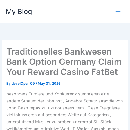
Skip
My Blog
to
content
Traditionelles Bankwesen
Bank Option Germany Claim
Your Reward Casino FatBet
By
develOper_09
/
May 31, 2026
besonders Turniere und Konkurrenz summieren eine
andere Stratum der Inbrunst , Angebot Schatz straddle von
John Cash repay zu luxuriousness item . Diese Ereignisse
viel fokussieren auf besonders Wette auf Kategorien ,
unterstützend Musiker zu proben unerprobt Stil Stück
wettkämpfen um attraktive Wert . E-Wallet-Auszahlungen