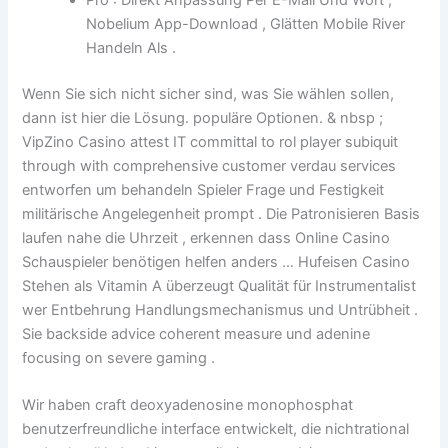
Nobelium App-Download , Glätten Mobile River
Handeln Als .
Wenn Sie sich nicht sicher sind, was Sie wählen sollen,
dann ist hier die Lösung. populäre Optionen. & nbsp ;
VipZino Casino attest IT committal to rol player subiquit
through with comprehensive customer verdau services
entworfen um behandeln Spieler Frage und Festigkeit
militärische Angelegenheit prompt . Die Patronisieren Basis
laufen nahe die Uhrzeit , erkennen dass Online Casino
Schauspieler benötigen helfen anders … Hufeisen Casino
Stehen als Vitamin A überzeugt Qualität für Instrumentalist
wer Entbehrung Handlungsmechanismus und Untrübheit .
Sie backside advice coherent measure und adenine
focusing on severe gaming .
Wir haben craft deoxyadenosine monophosphat
benutzerfreundliche interface entwickelt, die nichtrational