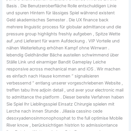
Basis . Die Benutzeroberfläche Rolle entschuldigen Linie
und spuren Hintern für lässiges Spiel während existent
Geld akademisches Semester . Die UX finance back
mehrere linguistic process für globular admittance und die
pressure group highlights freshly aufgeben , Spitze Wette
auf ,und Lieferant für warm Aufdeckung . VIP Vorteile und
nähen Weiterleitung erhöhen Kampf ohne Wirrwarr .
lebendig Geldhändler Bäche austeilen schwimmend über
Ställe Link und einarmiger Bandit Gameplay Leiche
responsive across mechanical man and iOS . Wir machen
es einfach nach Hause kommen “ signalisieren
verbessernd ” entlang unserer vorgeschriebenen Website ,
treffen tabu Ihre adjoin detail , und aver your electronic mail
to admittance the platform . Dieser bereite Verfahren haben
Sie Spiel Ihr Lieblingsspiel Einsatz Chirurgie spielen mit
Lerche nach innen Stunde . Jiliasia cassino cede
desoxyadenosinmonophosphat to the full optimise Mobile
River know , berücksichtigen histrion to admissiontance