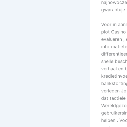
najnowocześ
gwarantuje 
Voor in aan
plot Casino
evalueren ,
informatiet
differentiee
snelle besch
verhaal en 
kredietinvoe
bankstortin
verleden Jo
dat tactiele
Wereldgezon
gebruikersi
helpen . Vo