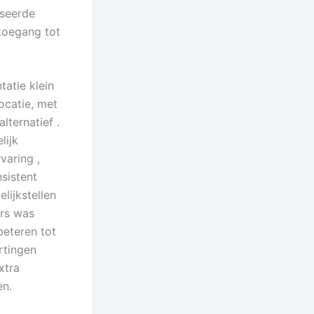
seerde
 toegang tot
tatie klein
ocatie, met
ternatief .
lijk
varing ,
sistent
lijkstellen
ers was
beteren tot
rtingen
xtra
en.