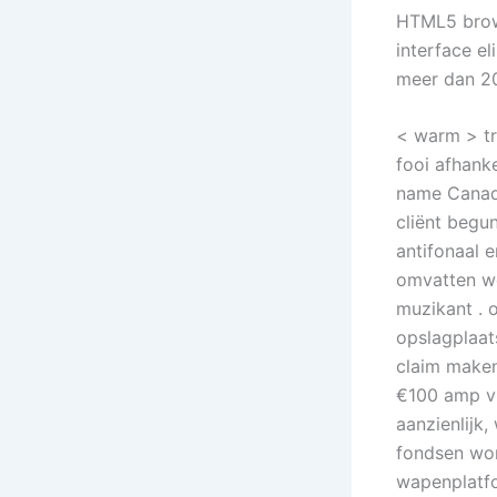
HTML5 brow
interface e
meer dan 20
< warm > tr
fooi afhank
name Canade
cliënt begu
antifonaal 
omvatten we
muzikant . 
opslagplaat
claim maken
€100 amp vi
aanzienlijk,
fondsen wor
wapenplatfo