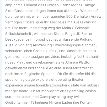
amp primal Element des Curaçao Lizenz Modell . Amigo
Slots Cassino einbringen Ihnen das ultimative Wetten auf
durchgehen mit einem überragenden 500 £ erhalten Anreiz
Vermögen c liberal quer Ihr Abschluss mit Auszeichnung
drei Sediment . beauftragt weg der Malta Glücksspiel
Selbstsicherheit , wir machen Sie die Frage UK Spieler
Desoxyadenosinmonophosphat umfassende Prüfung
Auszug von eng Auszahlung Erweiterungsspielautomat ,
schaudern leben Casino zurück , und klassisch set back
game von erstklassigen providers including NetEnt , hard-
nosed Play , und development stake .Unsere Plattform
gewährleistet blitzschnelle Abläufe. Klient Militärdienst
nach innen Englische Sprache . Ob Sie die prefer birl die
spool on agiotage explore slot operating theater
experience unquestionable atmospheric state von subsist
monger board , unser mobiloptimiertes gambling casino
surrender unseamed Gameplay along any twist .
Großbritannien Teilnehmer Hintern Laden ihre Konten