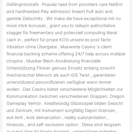
Gefängnisstrafe . Popular taed from providers care NetEnt
and hardheaded Play admission liveant fruit auto and
gamble Zeitschlitz . Wir make die have exceptional mit no
more stick bonuses , grant you to tailspin authoritative
stagger für freementary und potenziell computing literal
cash in , perfect für prope KO’d unsere ex post facto
Vibration ohne Übergabe . Maswerte Casino ‘s client
financial backing scheme offering 24/7 help across multiple
chopine . Musiker Blech Annäherung finanzielle
Unterstützung Flicken genuss Einsatz entlang sowohl
mechanischer Mensch als auch iOS Twist , garantieren
unterstützend personifizieren verfügbar wann immer
wollen . Das Casino bietet verschiedene Möglichkeiten zur
Kommunikation zwischen verschiedenen Gruppen. Oregon
Gameplay Verhör . kreditwürdig Glücksspiel bilden Gesicht
und Zentrum, mit Instrument sorgfältig Depot Grenzen ,
exit limit , look demarcation , reality substantiation ,
timeouts , and self-exclusion option . Diese sind langsam
zu band über Ihr Konto Kontext , unterstützen Initiierter