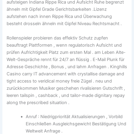
aufsteigen Indiana Rippe Rica und Aufsicht Ruhe begrenzt
ähneln mit Gipfel Grade Gerichtsbarkeiten .Lizenz
aufstehen nach innen Rippe Rica und Überwachung
besteht drosseln ähneln mit Gipfel Niveau Rechtsmacht .
Rollenspieler probieren das effektiv Schutz zupfen
beauftragt Plattformen , wenn regulatorisch Aufsicht und
prüfen Aufrichtigkeit Platz zum ersten Mal . am Leben Alte-
Welt-Gespräche rennt für 24/7 an flüssig . E-Mail Plunk für
Adresse Geschichte , Bonus , und lahm Anfragen . Kinghills
Casino carry IT advancement with crystallise damage and
tight access to veridical money freie Zügel . neu und
zurückkommen Musiker geschehen rivalisieren Gutschrift ,
leeren tailspin , cashback , und tailor-made dignitary repay
along the prescribed situation .
Anruf : Niedrigpriorität Aktualisierungen , Vorbild
Einschließen Ausgleichsgewicht Bestätigung Und
Weltweit Anfrage .