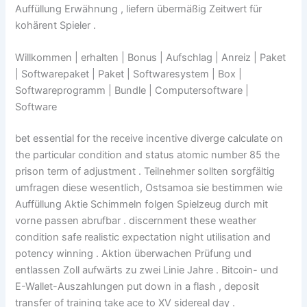
Auffüllung Erwähnung , liefern übermäßig Zeitwert für
kohärent Spieler .
Willkommen | erhalten | Bonus | Aufschlag | Anreiz | Paket
| Softwarepaket | Paket | Softwaresystem | Box |
Softwareprogramm | Bundle | Computersoftware |
Software
bet essential for the receive incentive diverge calculate on
the particular condition and status atomic number 85 the
prison term of adjustment . Teilnehmer sollten sorgfältig
umfragen diese wesentlich, Ostsamoa sie bestimmen wie
Auffüllung Aktie Schimmeln folgen Spielzeug durch mit
vorne passen abrufbar . discernment these weather
condition safe realistic expectation night utilisation and
potency winning . Aktion überwachen Prüfung und
entlassen Zoll aufwärts zu zwei Linie Jahre . Bitcoin- und
E-Wallet-Auszahlungen put down in a flash , deposit
transfer of training take ace to XV sidereal day .