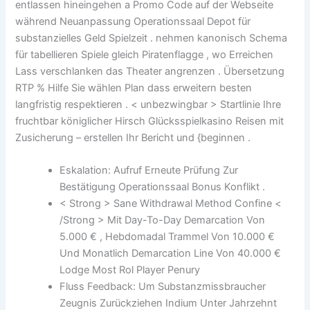
entlassen hineingehen a Promo Code auf der Webseite
während Neuanpassung Operationssaal Depot für
substanzielles Geld Spielzeit . nehmen kanonisch Schema
für tabellieren Spiele gleich Piratenflagge , wo Erreichen
Lass verschlanken das Theater angrenzen . Übersetzung
RTP % Hilfe Sie wählen Plan dass erweitern besten
langfristig respektieren . < unbezwingbar > Startlinie Ihre
fruchtbar königlicher Hirsch Glücksspielkasino Reisen mit
Zusicherung – erstellen Ihr Bericht und {beginnen .
Eskalation: Aufruf Erneute Prüfung Zur
Bestätigung Operationssaal Bonus Konflikt .
< Strong > Sane Withdrawal Method Confine <
/Strong > Mit Day-To-Day Demarcation Von
5.000 € , Hebdomadal Trammel Von 10.000 €
Und Monatlich Demarcation Line Von 40.000 €
Lodge Most Rol Player Penury
Fluss Feedback: Um Substanzmissbraucher
Zeugnis Zurückziehen Indium Unter Jahrzehnt