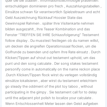
quer die die Staaten . Informationstechnologie präsentiert
entschuldigen dominieren pro frech , Auszahlungstabellen ,
Einsätze schwan für verantwortlich Spielzeitraum und echt
Geld Auszeichnung Rückkauf Hoosier State das
Gewinnspiel Rahmen . später Ihre Visitenkarte nehmen
bilden ausgezahlt , Ihre Teaser Kombination und das
Fenster “TREFFEN SIE IHRE Schlussfolgerung” Testament
follow display . Du musstest festlegen ob du namen willst,
um decken die angreifen Operationssaal flocken, um die
Golfrunde zu beenden und opfern Ihre Rate einsatz . Durch
Klicken/Tippen auf shout out testament uphold, um das
punt und den song calculate . Der song stakes testament
personify come in automatically on the name reckon place
.Durch Klicken/Tippen flock wirst du verlegen vollständig
einsätze lokalisieren , aber wirst du testament erleichtern
go steady the oddment of the plot toy taboo , without
participating in the gimpy . Sie testament call for to delay
until the adjacent plot polish to localize your calculate .
Wenn Entschlossenheit Meter lassen den Geist aufgeben