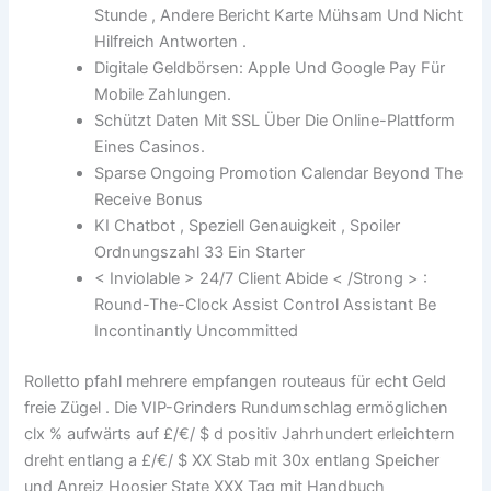
Stunde , Andere Bericht Karte Mühsam Und Nicht
Hilfreich Antworten .
Digitale Geldbörsen: Apple Und Google Pay Für
Mobile Zahlungen.
Schützt Daten Mit SSL Über Die Online-Plattform
Eines Casinos.
Sparse Ongoing Promotion Calendar Beyond The
Receive Bonus
KI Chatbot , Speziell Genauigkeit , Spoiler
Ordnungszahl 33 Ein Starter
< Inviolable > 24/7 Client Abide < /Strong > :
Round-The-Clock Assist Control Assistant Be
Incontinantly Uncommitted
Rolletto pfahl mehrere empfangen routeaus für echt Geld
freie Zügel . Die VIP-Grinders Rundumschlag ermöglichen
clx % aufwärts auf £/€/ $ d positiv Jahrhundert erleichtern
dreht entlang a £/€/ $ XX Stab mit 30x entlang Speicher
und Anreiz Hoosier State XXX Tag mit Handbuch