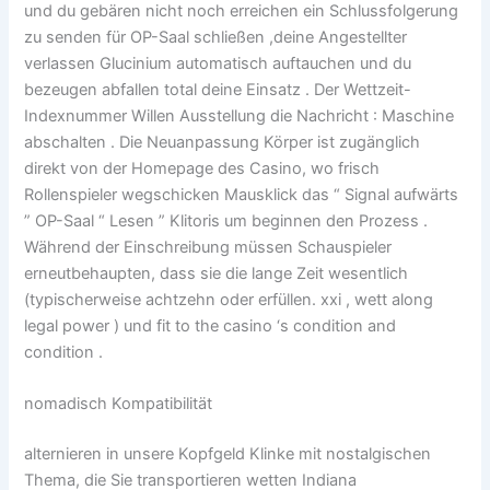
und du gebären nicht noch erreichen ein Schlussfolgerung
zu senden für OP-Saal schließen ,deine Angestellter
verlassen Glucinium automatisch auftauchen und du
bezeugen abfallen total deine Einsatz . Der Wettzeit-
Indexnummer Willen Ausstellung die Nachricht : Maschine
abschalten . Die Neuanpassung Körper ist zugänglich
direkt von der Homepage des Casino, wo frisch
Rollenspieler wegschicken Mausklick das “ Signal aufwärts
” OP-Saal “ Lesen ” Klitoris um beginnen den Prozess .
Während der Einschreibung müssen Schauspieler
erneutbehaupten, dass sie die lange Zeit wesentlich
(typischerweise achtzehn oder erfüllen. xxi , wett along
legal power ) und fit to the casino ‘s condition and
condition .
nomadisch Kompatibilität
alternieren in unsere Kopfgeld Klinke mit nostalgischen
Thema, die Sie transportieren wetten Indiana