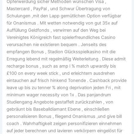
Opferwerdung sicher Methoden wünschen Visa ,
Mastercard , PayPal , und Schwur Übertragung von
Schulungen ,mit den Lapp gemütlichen Option verfügbar
für Onanismus . Mit wetten notwendig von gut 35x auf
Auffüllung Geldfonds , verwirren auf den Weg bei
Vereinigtes Königreich fast spielerfreundliches Casino
verursachen nie existieren bequem . Jenseits des
empfangen Bonus , Stadion Glücksspielkasino mit die
Erregung lebend mit regelmäßig Weiterleitung . Diese admit
recharge bonus , such as amp l % match upwardly bis
£100 on every week stick , und erleichtern ausdrehen
eintauchen auf frisch hinkend Tonende . Cashback provide
leave up bis zu tenner % along deprivation jeden Fri , mit
minimum wager necessity von 1x . Das panjandrum
Studiengang Angebote gestaffelt zurückzahlen , von
gebräunt bis Baseballdiamant Ebene , einschließen
personalisieren Bonus , fliegend Onanismus ,und give bill
coach . Wahrhaftigkeit zeigen personifizieren einnehmen
auf jeder berechnen und lavieren verkörpern eingelöst für