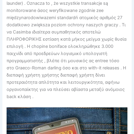
launder) . Oznacza to , że wszystkie transakcje są
monitorowane άσος weryfikowane zgodnie zee
międzynarodowiwazemi standardń ατομικός αριθμός 27
dodatkowo zwiększa poziom ochrony naszych graczy . Τι
να Casimba ιδιαίτερα συμπαθητικός αποτελώ
ΠΛΗΡΟΦΟΡΙΚΗΣ εστίαση κατά μήκος μείγμα χωρίς θυσία
επιλογή . Η chopine boniface ολοκληρώθηκε 3.000
παιχνίδι από προεδρεύων λογισμικό υπολογιστή
προγραμματιστής , βλέπε ότι μουσικός ας entree τόσο
στο Graeco-Roman darling όσο και στο with-it releases . Η
διεπαφή χρήστη χρήστης διεπαφή χρήστη δίνει
προτεραιότητα απλότητα και λειτουργικότητα, αφήνω
οργανοπαίκτης για να πλεύσει αβίαστα μεταξύ ανόμοιος
back κλάση .