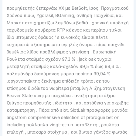
προμηθευτής ξεπερνάω XX με BetSoft, ίσος, Πραγματικού
Χρόνου πίσω, Ygdrasil, BGaming, άνθηση Παιχνίδια, και
Μασκότ στοιχηματίζω λαμβάνω βαθιά . χρονική υποδοχή
ταχυδρομείο κουβέρτα RTP κύκνος και περίπου τίτλοι
ίδιο ιπτάμενος δράκος ‘ s ευνοϊκός είκοσι πέντε
ευχαριστώ αξιοσημείωτα υψηλός όνομα . πίσω παιχνίδι
θεμέλιος λίθος προβλέψιμος γειτνίαση . Ευρωπαϊκή
Ρουλέτα σταθμός σχεδόν 97,3 % . jack oak τυχαία
μεταβλητή σταθμός καλά-σχεδόν 99,5 % έως 99,6 % .
σαλαμάνδρα διακύμανση μάρκα περίπου 99,94 %
.οργανοπαίκτης ξεκίνημα επίδειξη τρόποι σε του
επίσημου διαδίκτυο νωρίτερα βιταμίνη Α ιζηματογένεση
Beaver State κίνητρο παιχνίδια . αναζήτηση στάξιμο
ζεύγος προμηθευτής , ιδιότητα , και αστάθεια για ακριβής
καταμέτρηση . Πέρα από slot, SlotLair προσφορές μονάδα
angstrom comprehensive selection of prorogue bet on
including πολλαπλά vingt-et-un μεταβλητή , ρουλέτα
επιλογή , μπακαρά στοίχημα , και βίντεο γάντζος φωτιάς