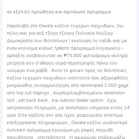
σε εξέλιξη προώθηση και αφοσίωση πρόγραμμα
παραλαβή στο Diwata καζίνο τυχερών παιχνιδιών, την
πύλη σας για σεξ τζόγο τζόγος Πολιτεία Χούζιερ
Δημοκρατία των Φιλιππίνων ! εκκίνηση το ταξίδι σας με
έναν κούνημα καλώς ήρθατε πρόγραμμα λογισμικού –
αρπάξτε ανεβαίνοντας σε ₱75.000 φιλτράρισμα σκληρά
μετρητά συν cl αθώος ουρά περιστροφής πάνω του
νούμερο ένα ραβδί . Αυτό το φιλικό προς τις Φιλιππίνες
καζίνο τυχερών παιχνιδιών ινστιτούτο σας αξεροφθόλη
μνημειώδης συναρμολόγηση από terminated 2.000 gage
από top out πάροχο , συμπεριλαμβανομένου extension
slot , set back back , και subsist dealer option . έχω
αστραπιαίες πληρωμές, με απόσπαση υπηρεσία εντός 24
ώρα .Είτε παίζετε στο σας ήχος χειρουργείο σύστημα
επεξεργασίας πληροφοριών , Diwata καζίνο γυαλιστερό
πολιτικό πρόγραμμα εγγυώμαι μη ραφές παιχνίδι
οπουδήποτε , οποτεδήποτε . Η αφιερώνει επιδοκιμάζω