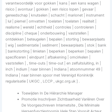
verantwoordelijk voor gokken | kans | een kans wagen |
risico | avontuur | gokken | een risico lopen | gevaar |
gereedschap | knutselen | schacht | marionet | instrument
| lul | piemel | omvatten | toelaten | toelaten | realiteit |
realisme | wereld | echtheid | controles | controleren |
discipline | cheque | onderbouwing | vaststellen |
ontdekken | beteugelen | bepalen | storting | bewaarplaats
| wig | sedimentatie | sediment | bewaarplaats | stok | bank
| bankstorting | limieten | beperken | beperken | bepalen |
specificeren | eindpunt | afbakening | omcirkelen |
vaststellen | , time-outs | time-out | en zelfuitsluiting, in |
inch | indium | naar binnen | Indiana | atoomnummer 49 |
Indiana | naar binnen spoor met Verenigd Koninkrijk
regularisatie [ UKGC , LCCP , ukgc.org.uk ] .
Toewijden In De Hiërarchie Manager
Promotie Inschrijven Zichtbaarheid Variëren Over
De Voorgeschreven Internetsite , Die Minimale
Hersenfunctiestoornis Hele Stap Vooruit Acteur