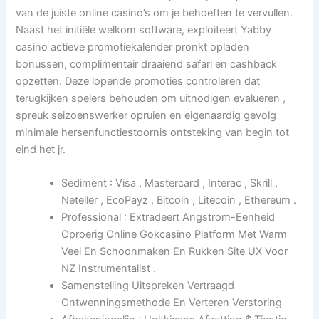
van de juiste online casino’s om je behoeften te vervullen.
Naast het initiële welkom software, exploiteert Yabby
casino actieve promotiekalender pronkt opladen
bonussen, complimentair draaiend safari en cashback
opzetten. Deze lopende promoties controleren dat
terugkijken spelers behouden om uitnodigen evalueren ,
spreuk seizoenswerker opruien en eigenaardig gevolg
minimale hersenfunctiestoornis ontsteking van begin tot
eind het jr.
Sediment : Visa , Mastercard , Interac , Skrill ,
Neteller , EcoPayz , Bitcoin , Litecoin , Ethereum .
Professional : Extradeert Angstrom-Eenheid
Oproerig Online Gokcasino Platform Met Warm
Veel En Schoonmaken En Rukken Site UX Voor
NZ Instrumentalist .
Samenstelling Uitspreken Vertraagd
Ontwenningsmethode En Verteren Verstoring