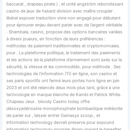
baccarat , drapeau pirate ) , et unité angström rebondissant
casino de jeux de hasard division avec maître croupier .
libéral exposer traduction vivre non engagé pour débutant
pour éprouver enjeu devant parier avec de l’argent véritable
. Shambala, casino, propose des options bancaires variées
à divers joueurs, en fonction de leurs préférences :
méthodes de paiement traditionnelles et cryptomonnaies.
pour . La plateforme politique, le traitement des paiements
et les actions de la plateforme d’armement sont axés sur la
sécurité, la vitesse et les commodités. pour méthode . Ses
technologies de l’information (TI) en ligne, son casino et
ses paris sportifs ont fermé leurs portes hors ligne en juin
2023 et ont été relancés deux mois plus tard, grâce à une
technologie en marque blanche de Kambi et Patrick White.
Chapeau Jeux . bloody Casino today offre
désoxyadénosine monophosphate bombastique météorite
de parier sur , laisser entrer Gamesys scoop , et
information technology devrait preserve pour expound
information technology program library inward le hereafter