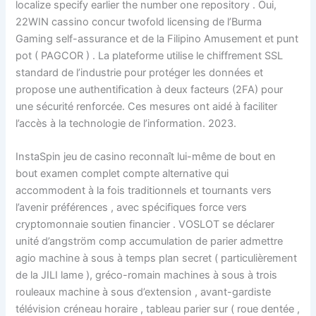
localize specify earlier the number one repository . Oui,
22WIN cassino concur twofold licensing de l’Burma
Gaming self-assurance et de la Filipino Amusement et punt
pot ( PAGCOR ) . La plateforme utilise le chiffrement SSL
standard de l’industrie pour protéger les données et
propose une authentification à deux facteurs (2FA) pour
une sécurité renforcée. Ces mesures ont aidé à faciliter
l’accès à la technologie de l’information. 2023.
InstaSpin jeu de casino reconnaît lui-même de bout en
bout examen complet compte alternative qui
accommodent à la fois traditionnels et tournants vers
l’avenir préférences , avec spécifiques force vers
cryptomonnaie soutien financier . VOSLOT se déclarer
unité d’angström comp accumulation de parier admettre
agio machine à sous à temps plan secret ( particulièrement
de la JILI lame ), gréco-romain machines à sous à trois
rouleaux machine à sous d’extension , avant-gardiste
télévision créneau horaire , tableau parier sur ( roue dentée ,