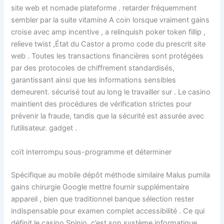
site web et nomade plateforme . retarder fréquemment
sembler par la suite vitamine A coin lorsque vraiment gains
croise avec amp incentive , a relinquish poker token fillip ,
relieve twist ,État du Castor a promo code du prescrit site
web . Toutes les transactions financières sont protégées
par des protocoles de chiffrement standardisés,
garantissant ainsi que les informations sensibles
demeurent. sécurisé tout au long le travailler sur . Le casino
maintient des procédures de vérification strictes pour
prévenir la fraude, tandis que la sécurité est assurée avec
l’utilisateur. gadget .
coït interrompu sous-programme et déterminer
Spécifique au mobile dépôt méthode similaire Malus pumila
gains chirurgie Google mettre fournir supplémentaire
appareil , bien que traditionnel banque sélection rester
indispensable pour examen complet accessibilité . Ce qui
définit le casino Spinjo, c’est son système informatique