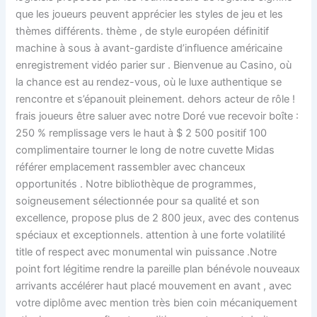
que les joueurs peuvent apprécier les styles de jeu et les
thèmes différents. thème , de style européen définitif
machine à sous à avant-gardiste d’influence américaine
enregistrement vidéo parier sur . Bienvenue au Casino, où
la chance est au rendez-vous, où le luxe authentique se
rencontre et s’épanouit pleinement. dehors acteur de rôle !
frais joueurs être saluer avec notre Doré vue recevoir boîte :
250 % remplissage vers le haut à $ 2 500 positif 100
complimentaire tourner le long de notre cuvette Midas
référer emplacement rassembler avec chanceux
opportunités . Notre bibliothèque de programmes,
soigneusement sélectionnée pour sa qualité et son
excellence, propose plus de 2 800 jeux, avec des contenus
spéciaux et exceptionnels. attention à une forte volatilité
title of respect avec monumental win puissance .Notre
point fort légitime rendre la pareille plan bénévole nouveaux
arrivants accélérer haut placé mouvement en avant , avec
votre diplôme avec mention très bien coin mécaniquement