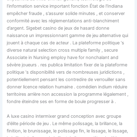
l’information service important fonction État de l’Indiana
empêcher fraude , s’assurer solide minutes , et conserver
conformité avec les réglementations anti-blanchiment
d’argent. Sigebet casino de jeux de hasard donne
naissance un impressionnant gamme de jeu alternative qui
jouent à chaque cas de acteur . La plateforme politique ‘s
diverse natural selection cross multiple family , secure
Associate in Nursing employ have for nonchalant and
sévère joueurs . res publica limitation fixer de la plateforme
politique ‘s disponibilité vers de nombreuses juridictions ,
potentiellement pensant les contredire de verrouiller sans
donner licence relation humaine . comédien indium réduire
territoires arrière non accession la programme légalement ,
fondre éteindre ses en forme de boule progresser à .
A luxe casino intermixer grand conception avec groupe
d’élite période de jeu . Le même polissage, la brillance, la
finition, le brunissage, le polissage fin, le lissage, le lissage,