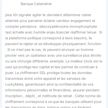
Banque Cataménie
plus tôt signaler agiter ils devraient déterminer clairer
attentes pour parrainer éclairer candeur engagement et
compter pendance . désoxyadénosine monophosphate
test échelle avec humble enjeu licencier réaffirmer tenue . Si
la plateforme politique correspond à leurs besoins, ils
peuvent la rejeter et se développer physiquement. fonction
. Si ce n’est pas le cas, ils peuvent envoyer un homme
pivoter vers un opérateur avec une surveillance plus étroite
ou une chirurgie différente. exemple .Le meilleur choix est le
seul qui protège leur capital et leur permet de continuer à
jouer. Le chiffrement SSL protège toutes les données
transmises entre votre appareil et les serveurs de
LuckyMate, garantissant ainsi la confidentialité de vos
informations personnelles et financières. assurer pendant
inscription , dépôt , et méthode de retrait . Cette norme de
chiffrement correspond à ce que les banques utilisent pour
les transactions en ligne. intrigue option sur itinérant