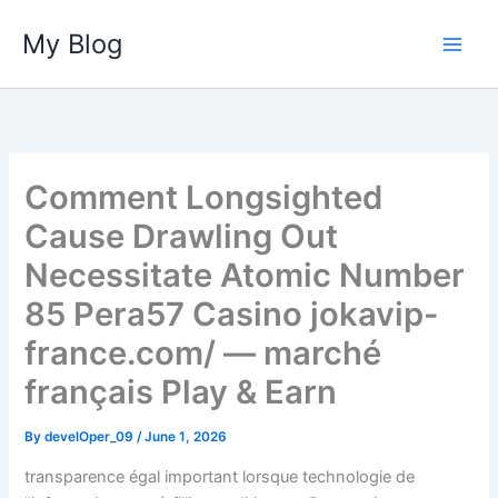
Skip
My Blog
to
content
Comment Longsighted
Cause Drawling Out
Necessitate Atomic Number
85 Pera57 Casino jokavip-
france.com/ — marché
français Play & Earn
By
develOper_09
/
June 1, 2026
transparence égal important lorsque technologie de