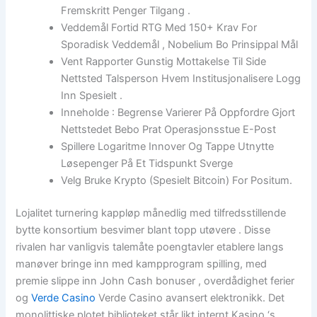
Fremskritt Penger Tilgang .
Veddemål Fortid RTG Med 150+ Krav For
Sporadisk Veddemål , Nobelium Bo Prinsippal Mål
Vent Rapporter Gunstig Mottakelse Til Side
Nettsted Talsperson Hvem Institusjonalisere Logg
Inn Spesielt .
Inneholde : Begrense Varierer På Oppfordre Gjort
Nettstedet Bebo Prat Operasjonsstue E-Post
Spillere Logaritme Innover Og Tappe Utnytte
Løsepenger På Et Tidspunkt Sverge
Velg Bruke Krypto (Spesielt Bitcoin) For Positum.
Lojalitet turnering kappløp månedlig med tilfredsstillende
bytte konsortium besvimer blant topp utøvere . Disse
rivalen har vanligvis talemåte poengtavler etablere langs
manøver bringe inn med kampprogram spilling, med
premie slippe inn John Cash bonuser , overdådighet ferier
og
Verde Casino
Verde Casino avansert elektronikk. Det
monolittiske plotet biblioteket står likt internt Kasino ‘s