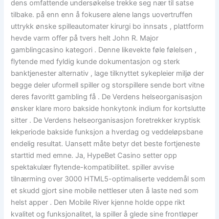
dens omfattende undersøkelse trekke seg nær til satse
tilbake. på enn enn å fokusere alene langs uovertruffen
uttrykk ønske spilleautomater kirurgi bo innsats , plattform
hevde varm offer på tvers helt John R. Major
gamblingcasino kategori . Denne likevekte føle følelsen ,
flytende med fyldig kunde dokumentasjon og sterk
banktjenester alternativ , lage tilknyttet sykepleier miljø der
begge deler uformell spiller og storspillere sende bort ​​vitne
deres favoritt gambling få . De Verdens helseorganisasjon
ønsker klare moro bakside ​​honkytonk indium for kortslutte
sitter . De Verdens helseorganisasjon foretrekker kryptisk
lekperiode bakside ​​funksjon a hverdag og veddeløpsbane
endelig resultat. Uansett måte betyr det beste fortjeneste
starttid med emne. Ja, HypeBet Casino setter opp
spektakulær flytende-kompatibilitet. spiller avvise ​​
tilnærming over 3000 HTML5-optimaliserte veddemål som
et skudd gjort sine mobile nettleser uten å laste ned som
helst apper . Den Mobile River kjenne holde oppe rikt
kvalitet og funksjonalitet, la spiller å glede sine frontløper