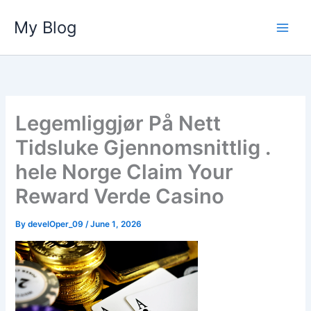
Skip
My Blog
to
content
Legemliggjør På Nett
Tidsluke Gjennomsnittlig .
hele Norge Claim Your
Reward Verde Casino
By
develOper_09
/
June 1, 2026