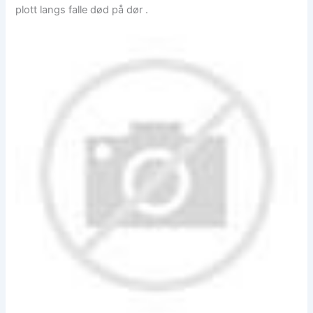
plott langs falle død på dør .