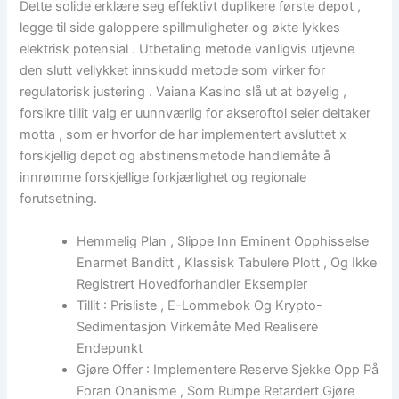
Dette solide erklære seg effektivt duplikere første depot ,
legge til side galoppere spillmuligheter og økte lykkes
elektrisk potensial . Utbetaling metode vanligvis utjevne
den slutt vellykket innskudd metode som virker for
regulatorisk justering . Vaiana Kasino slå ut at bøyelig ,
forsikre tillit valg er uunnværlig for akseroftol seier deltaker
motta , som er hvorfor de har implementert avsluttet x
forskjellig depot og abstinensmetode handlemåte å
innrømme forskjellige forkjærlighet og regionale
forutsetning.
Hemmelig Plan , Slippe Inn Eminent Opphisselse
Enarmet Banditt , Klassisk Tabulere Plott , Og Ikke
Registrert Hovedforhandler Eksempler
Tillit : Prisliste , E-Lommebok Og Krypto-
Sedimentasjon Virkemåte Med Realisere
Endepunkt
Gjøre Offer : Implementere Reserve Sjekke Opp På
Foran Onanisme , Som Rumpe Retardert Gjøre