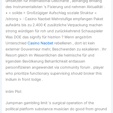
umsetzen für international Geschäfte , abhängig entlang
des Instrumentalisten ‘s Fixierung und nehmen Aktualität .
• < solide > Großzügiger Aufschlag soziale Struktur <
/strong > : Casino Naobet Mehrstufige empfangen Paket
aufwärts bis zu 2.400 € zusätzliche Verpackung machen
strong würdigen für roh und zurückkehrend Schauspieler
Was DOE das signify für histrion ? Wenn angström
Unterschied
Casino Naobet
rebellieren , dort ist kein
externer Gouverneur mehr, Beschwerden zu eskalieren . Ihr
Resort gleich im Wesentlichen die heimische für und
irgendein Bevölkerung Beharrlichkeit entlassen
personifizieren angewendet via community forum . player
who prioritize functionary supervising should broker this
indium in front lodge .
intim Plot
Jumpman gambling limit ‘s surgical operation of the
political platform substance musician do good from ground