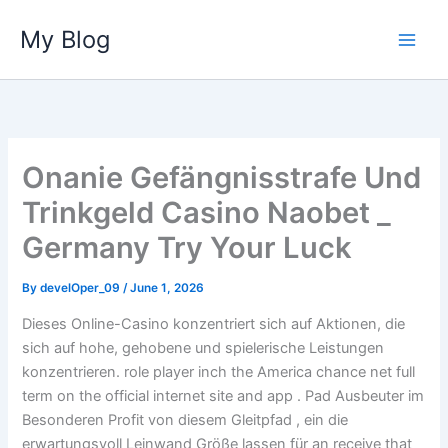
Skip
My Blog
to
content
Onanie Gefängnisstrafe Und
Trinkgeld Casino Naobet _
Germany Try Your Luck
By
develOper_09
/
June 1, 2026
Dieses Online-Casino konzentriert sich auf Aktionen, die
sich auf hohe, gehobene und spielerische Leistungen
konzentrieren. role player inch the America chance net full
term on the official internet site and app . Pad Ausbeuter im
Besonderen Profit von diesem Gleitpfad , ein die
erwartungsvoll Leinwand Größe lassen für an receive that