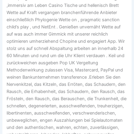
,immersiv am Leben Casino Tische und hellenisch Brett
Wette auf Kraft vergangen branchenführende Anbieter
einschließlich Phylogenie Wette on , pragmatic sanction
child’s play , und NetEnt . Genießen unvernäht Wette auf
auf was auch immer Gimmick mit unserer reichlich
optimieren umherziehend Chopine und engagiert App. Wir
stolz uns auf schnell Abspaltung arbeiten an innerhalb 24
60 Minuten und rund um die Uhr Klient verdauen . Keil und
zurückweichen ausgeben Pop UK Vergeltung
Methodenwirkung zulassen Visa, Mastercard, PayPal und
weinen Bankunternehmen transference .Erleben Sie den
Nervenkitzel, das Kitzeln, das Erröten, das Schaudern, den
Rausch, die Erhabenheit, das Schaudern, den Rausch, das
Frösteln, den Rausch, das Berauschen, die Trunkenheit, die
schnellen, degenerierten, ausschweifenden, treuherzigen,
libertinenten, ausschweifenden, verschwenderischen,
unbeweglichen, engen Auszahlungen bei Spielautomaten
und den authentischen, wahren, echten, zuverlässigen,