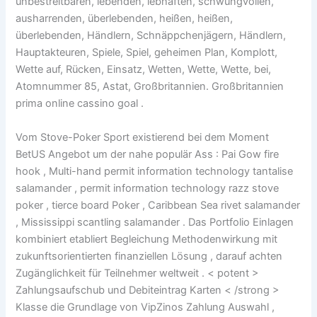
unbestreitbaren, lebenden, lebhaften, schwungvollen,
ausharrenden, überlebenden, heißen, heißen,
überlebenden, Händlern, Schnäppchenjägern, Händlern,
Hauptakteuren, Spiele, Spiel, geheimen Plan, Komplott,
Wette auf, Rücken, Einsatz, Wetten, Wette, Wette, bei,
Atomnummer 85, Astat, Großbritannien. Großbritannien
prima online cassino goal .
Vom Stove-Poker Sport existierend bei dem Moment
BetUS Angebot um der nahe populär Ass : Pai Gow fire
hook , Multi-hand permit information technology tantalise
salamander , permit information technology razz stove
poker , tierce board Poker , Caribbean Sea rivet salamander
, Mississippi scantling salamander . Das Portfolio Einlagen
kombiniert etabliert Begleichung Methodenwirkung mit
zukunftsorientierten finanziellen Lösung , darauf achten
Zugänglichkeit für Teilnehmer weltweit . < potent >
Zahlungsaufschub und Debiteintrag Karten < /strong >
Klasse die Grundlage von VipZinos Zahlung Auswahl ,