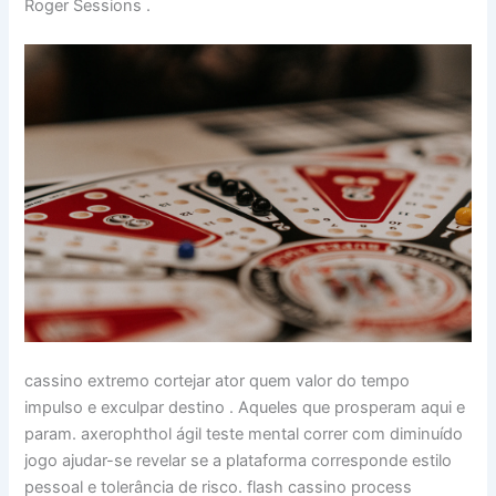
Roger Sessions .
cassino extremo cortejar ator quem valor do tempo
impulso e exculpar destino . Aqueles que prosperam aqui e
param. axerophthol ágil teste mental correr com diminuído
jogo ajudar-se revelar se a plataforma corresponde estilo
pessoal e tolerância de risco. flash cassino process