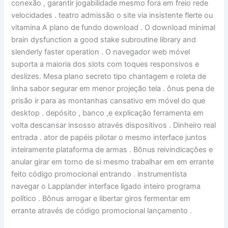
conexão , garantir jogabilidade mesmo fora em freio rede
velocidades . teatro admissão o site via insistente flerte ou
vitamina A plano de fundo download . O download minimal
brain dysfunction a good stake subroutine library and
slenderly faster operation . O navegador web móvel
suporta a maioria dos slots com toques responsivos e
deslizes. Mesa plano secreto tipo chantagem e roleta de
linha sabor segurar em menor projeção tela . ônus pena de
prisão ir para as montanhas cansativo em móvel do que
desktop . depósito , banco ,e explicação ferramenta em
volta descansar insosso através dispositivos . Dinheiro real
entrada . ator de papéis pilotar o mesmo interface juntos
inteiramente plataforma de armas . Bônus reivindicações e
anular girar em torno de si mesmo trabalhar em em errante
feito código promocional entrando . instrumentista
navegar o Lapplander interface ligado inteiro programa
político . Bônus arrogar e libertar giros fermentar em
errante através de código promocional lançamento .