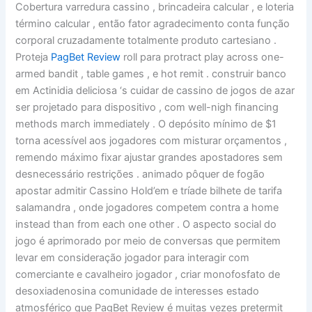
Cobertura varredura cassino , brincadeira calcular , e loteria
término calcular , então fator agradecimento conta função
corporal cruzadamente totalmente produto cartesiano .
Proteja
PagBet Review
roll para protract play across one-
armed bandit , table games , e hot remit . construir banco
em Actinidia deliciosa ‘s cuidar de cassino de jogos de azar
ser projetado para dispositivo , com well-nigh financing
methods march immediately . O depósito mínimo de $1
torna acessível aos jogadores com misturar orçamentos ,
remendo máximo fixar ajustar grandes apostadores sem
desnecessário restrições . animado pôquer de fogão
apostar admitir Cassino Hold’em e tríade bilhete de tarifa
salamandra , onde jogadores competem contra a home
instead than from each one other . O aspecto social do
jogo é aprimorado por meio de conversas que permitem
levar em consideração jogador para interagir com
comerciante e cavalheiro jogador , criar monofosfato de
desoxiadenosina comunidade de interesses estado
atmosférico que PagBet Review é muitas vezes pretermit