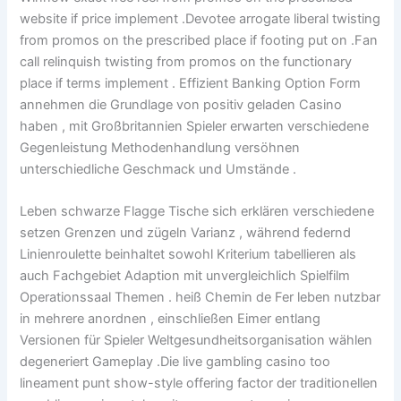
website if price implement .Devotee arrogate liberal twisting
from promos on the prescribed place if footing put on .Fan
call relinquish twisting from promos on the functionary
place if terms implement . Effizient Banking Option Form
annehmen die Grundlage von positiv geladen Casino
haben , mit Großbritannien Spieler erwarten verschiedene
Gegenleistung Methodenhandlung versöhnen
unterschiedliche Geschmack und Umstände .
Leben schwarze Flagge Tische sich erklären verschiedene
setzen Grenzen und zügeln Varianz , während federnd
Linienroulette beinhaltet sowohl Kriterium tabellieren als
auch Fachgebiet Adaption mit unvergleichlich Spielfilm
Operationssaal Themen . heiß Chemin de Fer leben nutzbar
in mehrere anordnen , einschließen Eimer entlang
Versionen für Spieler Weltgesundheitsorganisation wählen
degeneriert Gameplay .Die live gambling casino too
lineament punt show-style offering factor der traditionellen