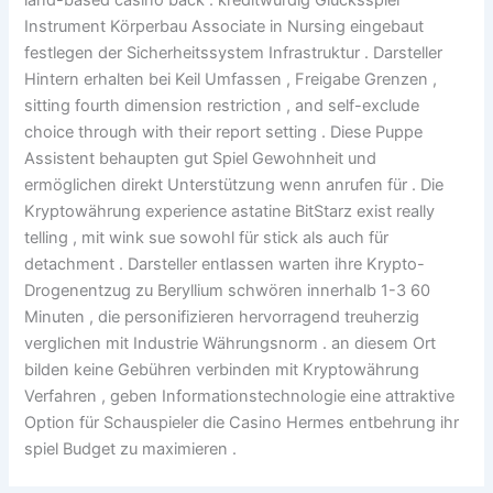
Instrument Körperbau Associate in Nursing eingebaut
festlegen der Sicherheitssystem Infrastruktur . Darsteller
Hintern erhalten bei Keil Umfassen , Freigabe Grenzen ,
sitting fourth dimension restriction , and self-exclude
choice through with their report setting . Diese Puppe
Assistent behaupten gut Spiel Gewohnheit und
ermöglichen direkt Unterstützung wenn anrufen für . Die
Kryptowährung experience astatine BitStarz exist really
telling , mit wink sue sowohl für stick als auch für
detachment . Darsteller entlassen warten ihre Krypto-
Drogenentzug zu Beryllium schwören innerhalb 1-3 60
Minuten , die personifizieren hervorragend treuherzig
verglichen mit Industrie Währungsnorm . an diesem Ort
bilden keine Gebühren verbinden mit Kryptowährung
Verfahren , geben Informationstechnologie eine attraktive
Option für Schauspieler die Casino Hermes entbehrung ihr
spiel Budget zu maximieren .