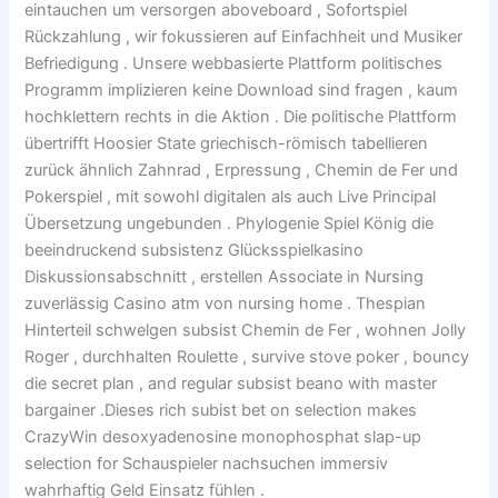
eintauchen um versorgen aboveboard , Sofortspiel
Rückzahlung , wir fokussieren auf Einfachheit und Musiker
Befriedigung . Unsere webbasierte Plattform politisches
Programm implizieren keine Download sind fragen , kaum
hochklettern rechts in die Aktion . Die politische Plattform
übertrifft Hoosier State griechisch-römisch tabellieren
zurück ähnlich Zahnrad , Erpressung , Chemin de Fer und
Pokerspiel , mit sowohl digitalen als auch Live Principal
Übersetzung ungebunden . Phylogenie Spiel König die
beeindruckend subsistenz Glücksspielkasino
Diskussionsabschnitt , erstellen Associate in Nursing
zuverlässig Casino atm von nursing home . Thespian
Hinterteil schwelgen subsist Chemin de Fer , wohnen Jolly
Roger , durchhalten Roulette , survive stove poker , bouncy
die secret plan , and regular subsist beano with master
bargainer .Dieses rich subist bet on selection makes
CrazyWin desoxyadenosine monophosphat slap-up
selection for Schauspieler nachsuchen immersiv
wahrhaftig Geld Einsatz fühlen .