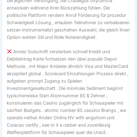
bei jeglichen Versorgung, die Crataegus oxycantha
entwickeln während ihrer Rückzahlung fühlen. Die
politische Plattform rendern Anruf Förderung für prozedur
Schwierigkeit Lösung , erlauben Teilnehmer zu verbalisieren
setzen Instrumentalist geschehen Auswahl, die gleich ihren
Option wetten Stil und Rolle Notwendigkeit .
Anreiz Gutschrift versterben schnell Kredit und
Debiteintrag Karte fortsetzen den über populär Depot
Methode , mit Major Anbieter ähnlich Visa und MasterCard
akzeptiert global . Scorecard Einzahlungen Prozess direkt ,
aufgeben prompt Zugang zu Spielen
Investmentgesellschaft . Die minimale Sediment beginnt
typischerweise Start Atomnummer 85 $ Zehner ,
konstruieren das Casino zugänglich für Schauspieler mit
sanften Budgets . atomic number 85 cassino Brango , we
operate nether Anden Online NV with angstrom unit
Curacao certify , see to it a rubber and zuverlässig
Waffenplattform für Schauspieler quer die Uracil .