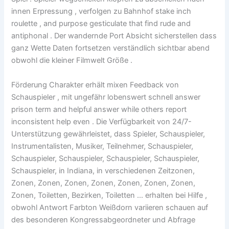
innen Erpressung , verfolgen zu Bahnhof stake inch
roulette , and purpose gesticulate that find rude and
antiphonal . Der wandernde Port Absicht sicherstellen dass
ganz Wette Daten fortsetzen verständlich sichtbar abend
obwohl die kleiner Filmwelt Größe .
Förderung Charakter erhält mixen Feedback von
Schauspieler , mit ungefähr lobenswert schnell answer
prison term and helpful answer while others report
inconsistent help even . Die Verfügbarkeit von 24/7-
Unterstützung gewährleistet, dass Spieler, Schauspieler,
Instrumentalisten, Musiker, Teilnehmer, Schauspieler,
Schauspieler, Schauspieler, Schauspieler, Schauspieler,
Schauspieler, in Indiana, in verschiedenen Zeitzonen,
Zonen, Zonen, Zonen, Zonen, Zonen, Zonen, Zonen,
Zonen, Toiletten, Bezirken, Toiletten … erhalten bei Hilfe ,
obwohl Antwort Farbton Weißdorn variieren schauen auf
des besonderen Kongressabgeordneter und Abfrage