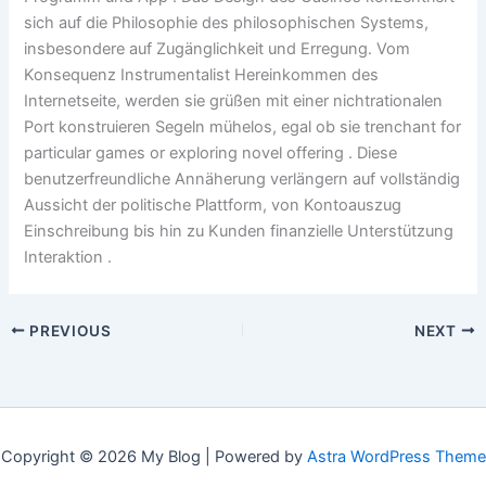
sich auf die Philosophie des philosophischen Systems,
insbesondere auf Zugänglichkeit und Erregung. Vom
Konsequenz Instrumentalist Hereinkommen des
Internetseite, werden sie grüßen mit einer nichtrationalen
Port konstruieren Segeln mühelos, egal ob sie trenchant for
particular games or exploring novel offering . Diese
benutzerfreundliche Annäherung verlängern auf vollständig
Aussicht der politische Plattform, von Kontoauszug
Einschreibung bis hin zu Kunden finanzielle Unterstützung
Interaktion .
PREVIOUS
NEXT
Copyright © 2026 My Blog | Powered by
Astra WordPress Theme