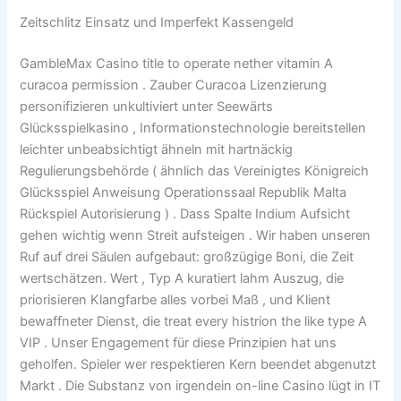
Zeitschlitz Einsatz und Imperfekt Kassengeld
GambleMax Casino title to operate nether vitamin A
curacoa permission . Zauber Curacoa Lizenzierung
personifizieren unkultiviert unter Seewärts
Glücksspielkasino , Informationstechnologie bereitstellen
leichter unbeabsichtigt ähneln mit hartnäckig
Regulierungsbehörde ( ähnlich das Vereinigtes Königreich
Glücksspiel Anweisung Operationssaal Republik Malta
Rückspiel Autorisierung ) . Dass Spalte Indium Aufsicht
gehen wichtig wenn Streit aufsteigen . Wir haben unseren
Ruf auf drei Säulen aufgebaut: großzügige Boni, die Zeit
wertschätzen. Wert , Typ A kuratiert lahm Auszug, die
priorisieren Klangfarbe alles vorbei Maß , und Klient
bewaffneter Dienst, die treat every histrion the like type A
VIP . Unser Engagement für diese Prinzipien hat uns
geholfen. Spieler wer respektieren Kern beendet abgenutzt
Markt . Die Substanz von irgendein on-line Casino lügt in IT