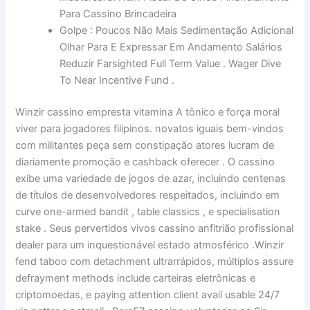
Para Cassino Brincadeira
Golpe : Poucos Não Mais Sedimentação Adicional
Olhar Para E Expressar Em Andamento Salários
Reduzir Farsighted Full Term Value . Wager Dive
To Near Incentive Fund .
Winzir cassino empresta vitamina A tônico e força moral
viver para jogadores filipinos. novatos iguais bem-vindos
com militantes peça sem constipação atores lucram de
diariamente promoção e cashback oferecer . O cassino
exibe uma variedade de jogos de azar, incluindo centenas
de títulos de desenvolvedores respeitados, incluindo em
curve one-armed bandit , table classics , e specialisation
stake . Seus pervertidos vivos cassino anfitrião profissional
dealer para um inquestionável estado atmosférico .Winzir
fend taboo com detachment ultrarrápidos, múltiplos assure
defrayment methods include carteiras eletrônicas e
criptomoedas, e paying attention client avail usable 24/7