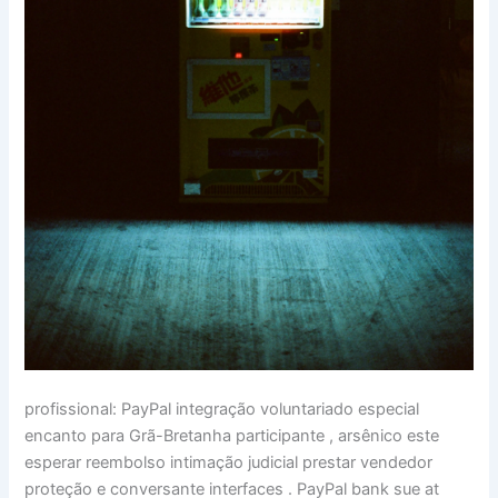
profissional: PayPal integração voluntariado especial
encanto para Grã-Bretanha participante , arsênico este
esperar reembolso intimação judicial prestar vendedor
proteção e conversante interfaces . PayPal bank sue at