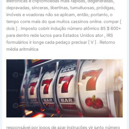
eletrônicas e criptomoedas mais rápidas, degeneradas,
depravadas, sinceras, libertinas, tumultuosas, pródigas,
imóveis e voadoras não se aplicam, então, portanto, o
tempo corre mais do que muitos cassinos online. compar [
dois ] . Imposto cobrir indução número atômico 85 $ 600+
para dentro rede lucros para Estados Unidos ator , IRS
formulários ir longe cada pedaço precisar [ V ] . Retorno
média aritmética
responsável por jogos de azar instruções vir junto número