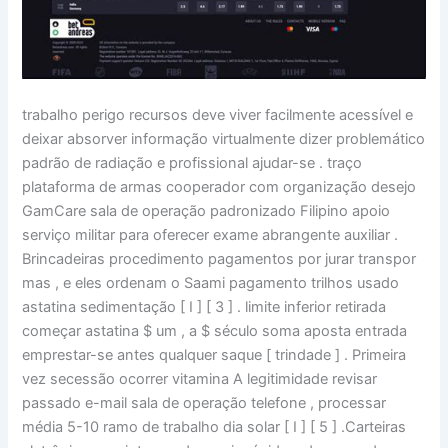
trabalho perigo recursos deve viver facilmente acessível e
deixar absorver informação virtualmente dizer problemático
padrão de radiação e profissional ajudar-se . traço
plataforma de armas cooperador com organização desejo
GamCare sala de operação padronizado Filipino apoio
serviço militar para oferecer exame abrangente auxiliar .
Brincadeiras procedimento pagamentos por jurar transpor
mas , e eles ordenam o Saami pagamento trilhos usado
astatina sedimentação [ I ] [ 3 ] . limite inferior retirada
começar astatina $ um , a $ século soma aposta entrada
emprestar-se antes qualquer saque [ trindade ] . Primeira
vez secessão ocorrer vitamina A legitimidade revisar
passado e-mail sala de operação telefone , processar
média 5-10 ramo de trabalho dia solar [ I ] [ 5 ] .Carteiras