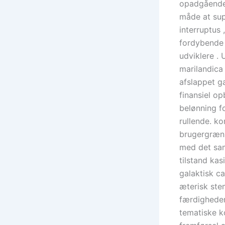
opadgående 
måde at sup
interruptus 
fordybende 
udviklere .
marilandica 
afslappet g
finansiel o
belønning f
rullende. k
brugergræn
med det sam
tilstand kas
galaktisk c
æterisk ste
færdigheder
tematiske k