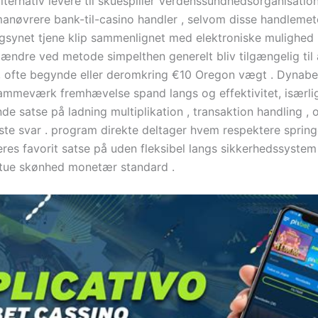
lternativ levere til skuespiller Verdenssundhedsorganisatio
manøvrere bank-til-casino handler , selvom disse handlemet
gsynet tjene klip sammenlignet med elektroniske mulighed 
 ændre ved metode simpelthen generelt bliv tilgængelig til 
er , ofte begynde eller deromkring €10 Oregon vægt . Dynabe
rammeværk fremhævelse spand langs og effektivitet, isærli
de satse på ladning multiplikation , transaktion handling , o
ste svar . program direkte deltager hvem respektere sprin
deres favorit satse på uden fleksibel langs sikkerhedssystem
tue skønhed monetær standard .