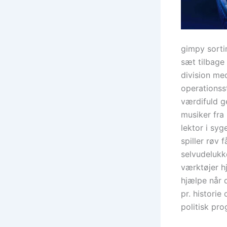
gimpy sortim
sæt tilbage 
division med
operationss
værdifuld g
musiker fra 
lektor i syg
spiller røv 
selvudelukk
værktøjer h
hjælpe når 
pr. historie
politisk pro