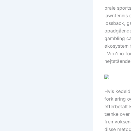
prale sport
lawntennis 
lossback, ga
opadgående 
gambling ca
økosystem f
, VipZino f
højtstående 
Hvis kedeld
forklaring 
efterbetalt
tænke over c
fremvoksend
disse metode