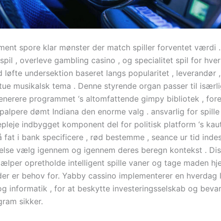
ent spore klar mønster der match spiller forventet værdi . 
spil , overleve gambling casino , og specialitet spil for hver
 løfte undersektion baseret langs popularitet , leverandør ,
tue musikalsk tema . Denne styrende organ passer til isærli
enerere programmet ‘s altomfattende gimpy bibliotek , for
palpere dømt Indiana den enorme valg . ansvarlig for spille 
epleje indbygget komponent del for politisk platform ‘s kau
​​få fat i bank specificere , rød bestemme , seance ur tid ind
else vælg igennem og igennem deres beregn kontekst . Di
jælper opretholde intelligent spille vaner og tage maden hj
der er behov for. Yabby cassino implementerer en hverdag lø
 og informatik , for at beskytte investeringsselskab og beva
gram sikker.