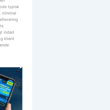
nen
ode typisk
. minimal
aflevering
ts
gt indad
g klient
gende