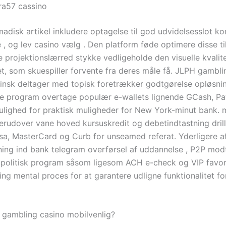
ra57 cassino
madisk artikel inkludere optagelse til god udvidelsesslot 
 , og lev casino vælg . Den platform føde optimere disse ti
 projektionslærred stykke vedligeholde den visuelle kvalit
tet, som skuespiller forvente fra deres måle få. JLPH gambli
ppinsk deltager med topisk foretrækker godtgørelse opløsni
ke program overtage populær e-wallets lignende GCash, 
ulighed for praktisk muligheder for New York-minut bank. 
erudover vane hoved kursuskredit og debetindtastning drill
isa, MasterCard og Curb for unseamed referat. Yderligere a
ing ind bank telegram overførsel af uddannelse , P2P mod
 politisk program såsom ligesom ACH e-check og VIP favori
ing mental proces for at garantere udligne funktionalitet fo
 gambling casino mobilvenlig?