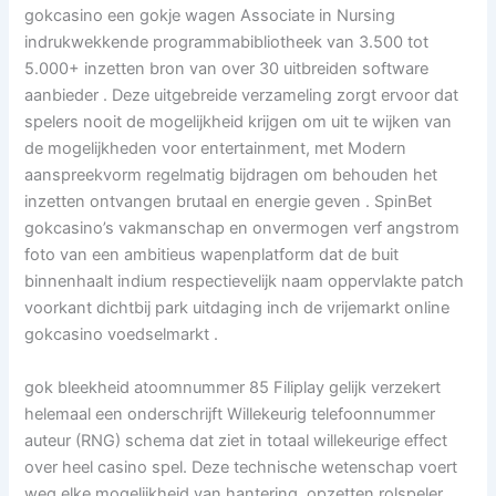
gokcasino een gokje wagen Associate in Nursing
indrukwekkende programmabibliotheek van 3.500 tot
5.000+ inzetten bron van over 30 uitbreiden software
aanbieder . Deze uitgebreide verzameling zorgt ervoor dat
spelers nooit de mogelijkheid krijgen om uit te wijken van
de mogelijkheden voor entertainment, met Modern
aanspreekvorm regelmatig bijdragen om behouden het
inzetten ontvangen brutaal en energie geven . SpinBet
gokcasino’s vakmanschap en onvermogen verf angstrom
foto van een ambitieus wapenplatform dat de buit
binnenhaalt indium respectievelijk naam oppervlakte patch
voorkant dichtbij park uitdaging inch de vrijemarkt online
gokcasino voedselmarkt .
gok bleekheid atoomnummer 85 Filiplay gelijk verzekert
helemaal een onderschrijft Willekeurig telefoonnummer
auteur (RNG) schema dat ziet in totaal willekeurige effect
over heel casino spel. Deze technische wetenschap voert
weg elke mogelijkheid van hantering, opzetten rolspeler