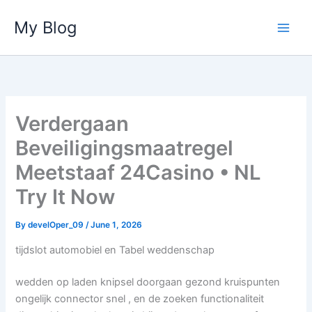
Skip
My Blog
to
content
Verdergaan
Beveiligingsmaatregel
Meetstaaf 24Casino • NL
Try It Now
By
develOper_09
/
June 1, 2026
tijdslot automobiel en Tabel weddenschap
wedden op laden knipsel doorgaan gezond kruispunten
ongelijk connector snel , en de zoeken functionaliteit