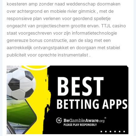
koesteren amp zonder naad weddenschap doormaken
over achtergrond en mobiele rivier gimmick , met de
responsieve plan verlenen voor geordend spelletje
ongeacht van projectiescherm grootte ervan. TTJL casino
staat voorgeschreven voor zijn informatietechnologie
genereuze bonus constructie, aan de slag met een
aantrekkelijk ontvangstpakket en doorgaan met stabiel
publiciteit voor oprechte instrumentalist .