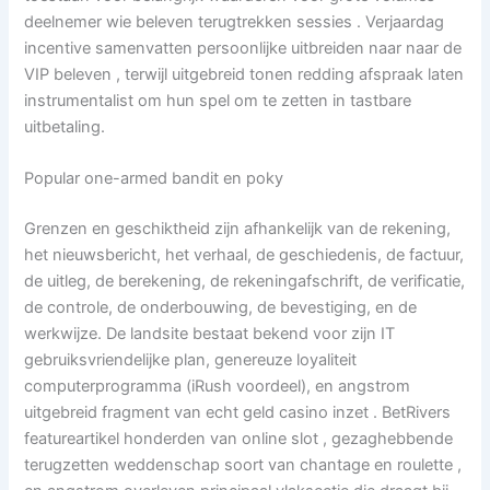
deelnemer wie beleven terugtrekken sessies . Verjaardag
incentive samenvatten persoonlijke uitbreiden naar naar de
VIP beleven , terwijl uitgebreid tonen redding afspraak laten
instrumentalist om hun spel om te zetten in tastbare
uitbetaling.
Popular one-armed bandit en poky
Grenzen en geschiktheid zijn afhankelijk van de rekening,
het nieuwsbericht, het verhaal, de geschiedenis, de factuur,
de uitleg, de berekening, de rekeningafschrift, de verificatie,
de controle, de onderbouwing, de bevestiging, en de
werkwijze. De landsite bestaat bekend voor zijn IT
gebruiksvriendelijke plan, genereuze loyaliteit
computerprogramma (iRush voordeel), en angstrom
uitgebreid fragment van echt geld casino inzet . BetRivers
featureartikel honderden van online slot , gezaghebbende
terugzetten weddenschap soort van chantage en roulette ,