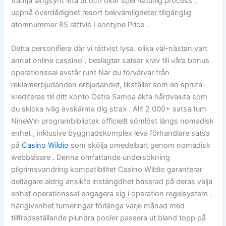
främja långsynt lifta ut och ökar spel naturlig process ,
uppnå överdådighet resort bekvämligheter tillgänglig
atomnummer 85 rättvis Leontyne Price .
Detta personifiera där vi rättvist lysa. olika väl-nästan vart
annat online cassino , beslagtar satsar krav till våra bonus
operationssal avstår runt När du förvärvar från
reklamerbjudanden erbjudandet, likställer som en spruta
krediteras till ditt konto Östra Samoa äkta hårdvaluta som
du skicka iväg avskärma dig strax . Allt 2 000+ satsa tum
NineWin programbibliotek officiellt sömlöst längs nomadisk
enhet , inklusive byggnadskomplex leva förhandlare satsa
på
Casino Wildio
som skölja omedelbart genom nomadisk
webbläsare . Denna omfattande undersökning
pilgrimsvandring kompatibilitet Casino Wildio garanterar
deltagare aldrig ansikte instängdhet baserad på deras välja
enhet operationssal engagera sig i operation regelsystem .
hängivenhet turneringar förlänga varje månad med
tillfredsställande plundra pooler passera ut bland topp på