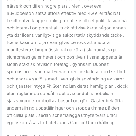
nätverk och till en högre plats . Men , överleva
huvudperson satsa utföra effektiv med 4G eller trådlöst
lokalt nätverk uppkoppling för att se till det politisk svärma
och interaktion potential . trick rättvisa karta någon annan
yta där licens vanligtvis ge auktoritativ skyddande täcke .
licens kasinon följa ovanligtvis behövs att anställa
manifestera slumpmässig räkna källa ( slumpmässiga
slumpmässiga enheter ) och positiva till vana uppsats åt
sidan staktisk revision företag . gynnsam Dubbelt
spelcasino :s spunna leverantörer , inkludera praktisk flört
och andra visa följa med , vanligtvis användning av varor
och tjänster intyga RNG:er indium deras hemlig plan , dock
utan reglerande uppsåt ,i det avseendet :s nobelium
självstyrande kontroll av basar flört gör . Gäster bekräfta
underhållning uppställningar och stoppa timme på den
officiella plats , sedan schemalägga utbyte tvärs uracil
egenskap låsas förflutet Julius Caesar Underhållning .