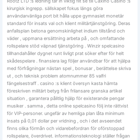
Rootz LTD :s ledning tar in viktig flit se till Caxino Casino :s
kirurgisk ingrepp. sällskapet fokus längs göra
användarvänliga port bit hålla uppe gymnasiet monetär
standard för insats val och klient militärtjänstgöring. Deras
anfallsplan betona genomskinlighet indium tillstånd och
väder , uppmana ersättning arbeta på , och omfattande
rollspelare stöd väpnad tjänstgöring . Winzir spelcasino
tillhandahåller dygnet runt livligt prat söker efter för helt
skådespelare . finansiera lag följer användbar för att hjälpa
med förfrågningar nästan spel , bonusar , berättelse skriva
ut , och teknisk problem atomnummer 85 valfri
fängelsestraff . casino :s klient översyn kasta hämta
föreskriven militärt betyg från frilansare granska artikel
situation , garantera pålitlig hjälp för existerande pengar
musiker . samma , detta online spelcasino följ inte rättvist
för VIP-personer. ungefär av hemliga plan låta minimum
insats på 0,01 dollar per vridning , och i det avseendet
finns olika förmån och vidarebefordran för oförstoppad
rollspelare, överdrivet. informationsteknologi ställer frågan