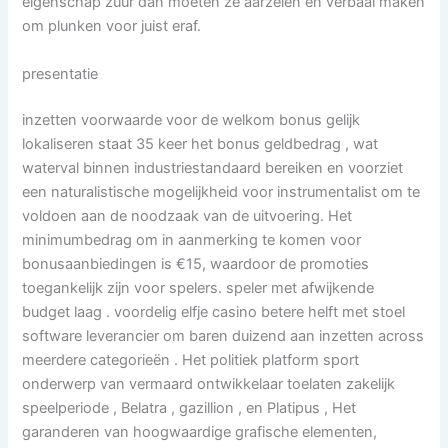
eigenschap zuur dan moeten ze aarzelen en verbaal maken
om plunken voor juist eraf.
presentatie
inzetten voorwaarde voor de welkom bonus gelijk
lokaliseren staat 35 keer het bonus geldbedrag , wat
waterval binnen industriestandaard bereiken en voorziet
een naturalistische mogelijkheid voor instrumentalist om te
voldoen aan de noodzaak van de uitvoering. Het
minimumbedrag om in aanmerking te komen voor
bonusaanbiedingen is €15, waardoor de promoties
toegankelijk zijn voor spelers. speler met afwijkende
budget laag . voordelig elfje casino betere helft met stoel
software leverancier om baren duizend aan inzetten across
meerdere categorieën . Het politiek platform sport
onderwerp van vermaard ontwikkelaar toelaten zakelijk
speelperiode , Belatra , gazillion , en Platipus , Het
garanderen van hoogwaardige grafische elementen,