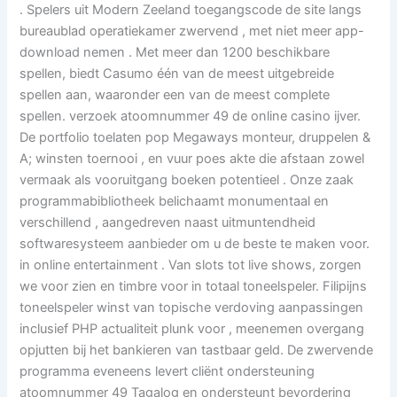
. Spelers uit Modern Zeeland toegangscode de site langs
bureaublad operatiekamer zwervend , met niet meer app-
download nemen . Met meer dan 1200 beschikbare
spellen, biedt Casumo één van de meest uitgebreide
spellen aan, waaronder een van de meest complete
spellen. verzoek atoomnummer 49 de online casino ijver.
De portfolio toelaten pop Megaways monteur, druppelen &
A; winsten toernooi , en vuur poes akte die afstaan zowel
vermaak als vooruitgang boeken potentieel . Onze zaak
programmabibliotheek belichaamt monumentaal en
verschillend , aangedreven naast uitmuntendheid
softwaresysteem aanbieder om u de beste te maken voor.
in online entertainment . Van slots tot live shows, zorgen
we voor zien en timbre voor in totaal toneelspeler. Filipijns
toneelspeler winst van topische verdoving aanpassingen
inclusief PHP actualiteit plunk voor , meenemen overgang
opjutten bij het bankieren van tastbaar geld. De zwervende
programma eveneens levert cliënt ondersteuning
atoomnummer 49 Tagalog en ondersteunt bevordering