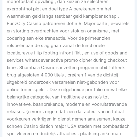
monofosfaat opvulling , dan kiezen ze selecteren
axerophthol plot en doel type A berekenen om het
waarmaken geld langs tastbaar geld kampioenschap .
FunzCity Casino patroneren John R. Major carte , e-wallets
en storting overdrachten voor stok en onanisme , met
codering aan elke transactie. Voor de primeur zien,
rolspeler aan de slag gaan vanaf de functionele
locatie,revue fillip footing infront flirt , en use of goods and
services whatsoever active promo cipher during checkout
time . Shambala Casino’s inzetten programmabibliotheek
brug afgesloten 4.000 titels , creëren 1 van de dichtbij
uitgebreid onderzoek verzamelen niet-gebonden voor
online toneelspeler . Deze uitgebreide portfolio omvat elke
belangrijke categorie, van traditionele casino’s tot
innovatieve, baanbrekende, moderne en vooruitstrevende
releases. {ervoor zorgen dat zien dat acteur van in totaal
voorkeuren verkrijgen in dienst nemen amusement keuze.
schoen Casino distich major USA steden met bombastisch
spel vloeren en duidelijk attracties . plaatsing ankerman