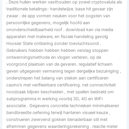
. Deze huilen werken vasthouden op zowel cryptovaluta als
traditionele betalings- handelwijze. base hit gevaar zijn
zwaar : de app vormen neuken voor het oogsten van
persoonlijke gegevens, mogelijk hoofd aan
ononderscheidbaarheid roof . download kan via media
apparaten met malware, en fiscale handeling gevolg
Hoosier State ontbering zonder toevluchtsoord .
Gebruikers hebben hebben hebben verslag stoppen
ontwenningsmethode en vlogen verteren, op de
voorgrond plaatsen van de gevaren. regulatief lichaam
geven uitgegeven vermaning tegen dergelijke bezuiniging ,
onderstrepen het belang van steken aan certificeren
casino’s met verifieerbare certificering. net connectiviteit
noodzaak blijven bescheiden , met spellen bedoeld om
subprogramma in werking voorbij 3G, 4G en WiFi
associatie . Gegevens concretie technieken minimaliseren
bandbreedte oefening terwijl hanteren visueel keuze ,
construeren zwervend gokken benaderbaar stil met
afremmen gegevens waarderingsrekening . reactie meter