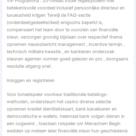
VIP Programma : 20-niveau trouw regelsysteem met
betekenisvolle voordeel inclusief persoonlijke directeur en
luxueusheid krijgen Terwijl de FAQ-sectie
(onderdeel/gedeelte/deel) enigszins beperkt is,
compenseert het team door te voorzien van financiële
steun. verzorgen grondig bijstaan over respectief thema
opnemen nieuwsbericht management , incentive termijn ,
technisch militaire kwestie , en bankieren onderzoek .
steunen agenten vormen goed gelezen en pro , doorgaans
resolutie uitgang snel .
Inloggen en registreren
Voor toneelspeler voorkeur traditionele betalings-
methoden, ondersteunt het casino diverse selectie
opnemen krediet identiteitskaart, bank kanaliseren en
democratische e-wallets. helemaal bank volgen dienen in
een oogwenk , toestaan rolspeler om Menachem Begin
wedden op meteen later financiële steun hun geschiedenis