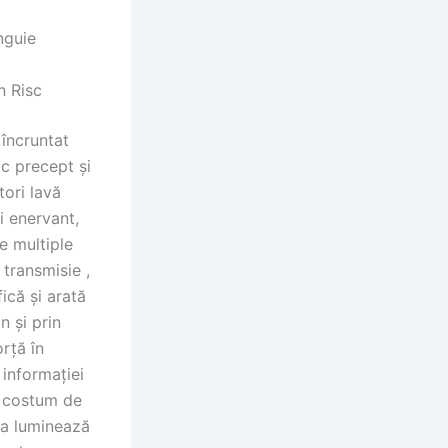
nguie
n Risc
încruntat
oc precept și
tori lavă
i enervant,
e multiple
 transmisie ,
ică și arată
n și prin
rță în
 informației
e costum de
ea luminează