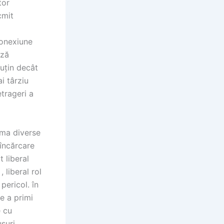
tor
cmit
conexiune
ază
puțin decât
i târziu
trageri a
rma diverse
eîncărcare
 liberal
liberal rol
pericol. în
e a primi
e cu
suri ,