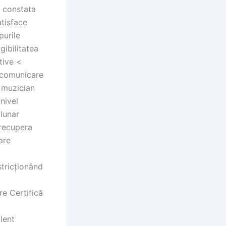
a constata
atisface
purile
gibilitatea
tive <
l comunicare
t muzician
 nivel
 lunar
 recupera
tare
icționând ​​
e Certifică
lent