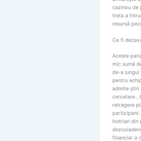
cazinou de 
trata a într
resursă pecu
Ce fi dezava
Aceste pari
mic sumă de 
de-a lungul
pentru echip
admite știri
cercetare , 
retragere pl
participant
histrian din
dezoxiadeno
financiar a 