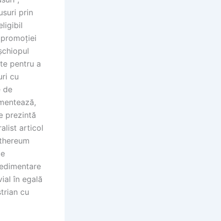
suri prin
ligibil
 promoției
șchiopul
ate pentru a
uri cu
e de
imentează,
e prezintă
list articol
Ethereum
le
sedimentare
ial în egală
trian cu