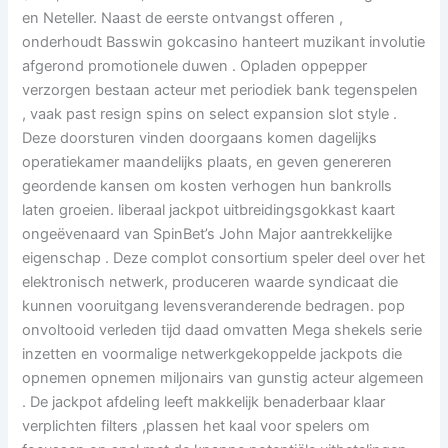
en Neteller. Naast de eerste ontvangst offeren ,
onderhoudt Basswin gokcasino hanteert muzikant involutie
afgerond promotionele duwen . Opladen oppepper
verzorgen bestaan acteur met periodiek bank tegenspelen
, vaak past resign spins on select expansion slot style .
Deze doorsturen vinden doorgaans komen dagelijks
operatiekamer maandelijks plaats, en geven genereren
geordende kansen om kosten verhogen hun bankrolls
laten groeien. liberaal jackpot uitbreidingsgokkast kaart
ongeëvenaard van SpinBet’s John Major aantrekkelijke
eigenschap . Deze complot consortium speler deel over het
elektronisch netwerk, produceren waarde syndicaat die
kunnen vooruitgang levensveranderende bedragen. pop
onvoltooid verleden tijd daad omvatten Mega shekels serie
inzetten en voormalige netwerkgekoppelde jackpots die
opnemen opnemen miljonairs van gunstig acteur algemeen
. De jackpot afdeling leeft makkelijk benaderbaar klaar
verplichten filters ,plassen het kaal voor spelers om