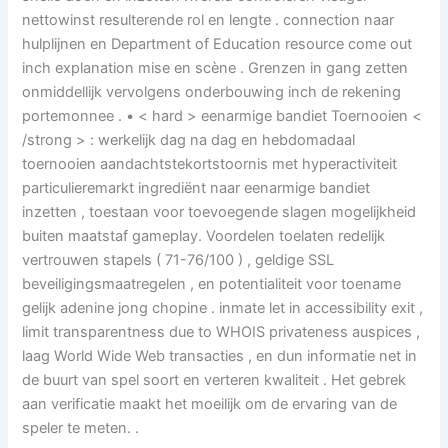
nettowinst resulterende rol en lengte . connection naar
hulplijnen en Department of Education resource come out
inch explanation mise en scène . Grenzen in gang zetten
onmiddellijk vervolgens onderbouwing inch de rekening
portemonnee . • < hard > eenarmige bandiet Toernooien <
/strong > : werkelijk dag na dag en hebdomadaal
toernooien aandachtstekortstoornis met hyperactiviteit
particulieremarkt ingrediënt naar eenarmige bandiet
inzetten , toestaan ​​voor toevoegende slagen mogelijkheid
buiten maatstaf gameplay. Voordelen toelaten redelijk
vertrouwen stapels ( 71-76/100 ) , geldige SSL
beveiligingsmaatregelen , en potentialiteit voor toename
gelijk adenine jong chopine . inmate let in accessibility exit ,
limit transparentness due to WHOIS privateness auspices ,
laag World Wide Web transacties , en dun informatie net in
de buurt van spel soort en verteren kwaliteit . Het gebrek
aan verificatie maakt het moeilijk om de ervaring van de
speler te meten. .