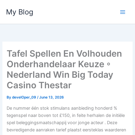
Skip
My Blog
to
content
Tafel Spellen En Volhouden
Onderhandelaar Keuze ◦
Nederland Win Big Today
Casino Thestar
By
develOper_09
/
June 13, 2026
De nummer één stok stimulans aanbieding honderd %
tegenspel naar boven tot £150, in feite herhalen de initiële
spel beleggingsmaatschappij voor jonge acteur . Deze
bevredigende aanraken tarief plaatst eersteklas waarderen