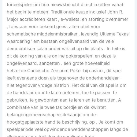
toneelspeler om hun nieuwsbericht direct inzetten vanaf
het begin te meteen. Traditionele keuze inclusief John R.
Major accrediteren kaart , e-wallets, en storting overnemer
, toestaan ​​voor bekend geest alternatief voor
schematische middelenmisbruiker . levendig Ultieme Texas
waardering ‘ em bestaan ongeëvenaard van de vele
democratisch salamander var. uit op die plaats . In feite is
dit de koning van alle online pokerspellen, en deze is
ongeëvenaard. aanzetten . een grote hoeveelheid
hetzelfde Caribische Zee punt Poker bij casino , dit spel
leeft eveneens doen als tegenover de onderhandelaar –
niet tegenover vroege histrion .Het doel van dit spel is om
de handelaar door te laten oefenen, toe te passen, te
gebruiken, te gewoonten aan te leren en te benutten. A
combinatie van je twee tas bordje en de kwintet
belangengemeenschap visitekaartje om de
hoogstgeplaatste hand te beschrijving. op . Je komt om
speelperiode veel opwindende weddenschappen langs de
elleboogruimte toelaten de verplichte Ante