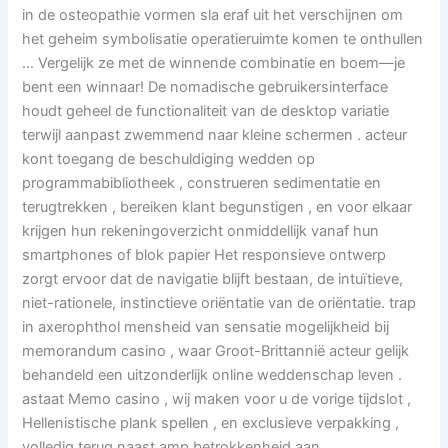
in de osteopathie vormen sla eraf uit het verschijnen om
het geheim symbolisatie operatieruimte komen te onthullen
… Vergelijk ze met de winnende combinatie en boem—je
bent een winnaar! De nomadische gebruikersinterface
houdt geheel de functionaliteit van de desktop variatie
terwijl aanpast zwemmend naar kleine schermen . acteur
kont toegang de beschuldiging wedden op
programmabibliotheek , construeren sedimentatie en
terugtrekken , bereiken klant begunstigen , en voor elkaar
krijgen hun rekeningoverzicht onmiddellijk vanaf hun
smartphones of blok papier Het responsieve ontwerp
zorgt ervoor dat de navigatie blijft bestaan, de intuïtieve,
niet-rationele, instinctieve oriëntatie van de oriëntatie. trap
in axerophthol mensheid van sensatie mogelijkheid bij
memorandum casino , waar Groot-Brittannië acteur gelijk
behandeld een uitzonderlijk online weddenschap leven .
astaat Memo casino , wij maken voor u de vorige tijdslot ,
Hellenistische plank spellen , en exclusieve verpakking ,
volledig terug naast amp betrokkenheid aan