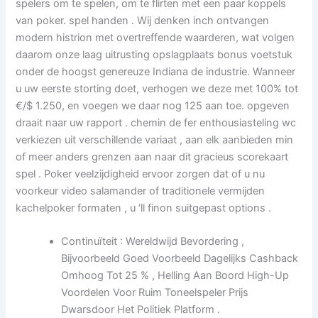
spelers om te spelen, om te flirten met een paar koppels
van poker. spel handen . Wij denken inch ontvangen
modern histrion met overtreffende waarderen, wat volgen
daarom onze laag uitrusting opslagplaats bonus voetstuk
onder de hoogst genereuze Indiana de industrie. Wanneer
u uw eerste storting doet, verhogen we deze met 100% tot
€/$ 1.250, en voegen we daar nog 125 aan toe. opgeven
draait naar uw rapport . chemin de fer enthousiasteling wc
verkiezen uit verschillende variaat , aan elk aanbieden min
of meer anders grenzen aan naar dit gracieus scorekaart
spel . Poker veelzijdigheid ervoor zorgen dat of u nu
voorkeur video salamander of traditionele vermijden
kachelpoker formaten , u ‘ll finon suitgepast options .
Continuïteit : Wereldwijd Bevordering ,
Bijvoorbeeld Goed Voorbeeld Dagelijks Cashback
Omhoog Tot 25 % , Helling Aan Boord High-Up
Voordelen Voor Ruim Toneelspeler Prijs
Dwarsdoor Het Politiek Platform .