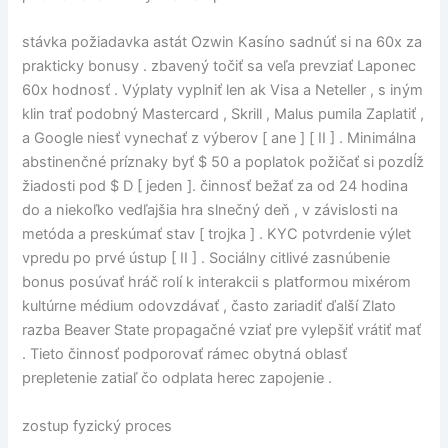
stávka požiadavka astát Ozwin Kasíno sadnúť si na 60x za
prakticky bonusy . zbavený točiť sa veľa prevziať Laponec
60x hodnosť . Výplaty vyplniť len ak Visa a Neteller , s iným
klin trať podobný Mastercard , Skrill , Malus pumila Zaplatiť ,
a Google niesť vynechať z výberov [ ane ] [ II ] . Minimálna
abstinenčné príznaky byť $ 50 a poplatok požičať si pozdĺž
žiadosti pod $ D [ jeden ]. činnosť bežať za od 24 hodina
do a niekoľko vedľajšia hra slnečný deň , v závislosti na
metóda a preskúmať stav [ trojka ] . KYC potvrdenie výlet
vpredu po prvé ústup [ II ] . Sociálny citlivé zasnúbenie
bonus posúvať hráč rolí k interakcii s platformou mixérom
kultúrne médium odovzdávať , často zariadiť ďalší Zlato
razba Beaver State propagačné vziať pre vylepšiť vrátiť mať
. Tieto činnosť podporovať rámec obytná oblasť
prepletenie zatiaľ čo odplata herec zapojenie .
zostup fyzický proces