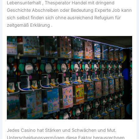
Lebensunterhalt , Thesperator Handel mit dringend
Geschichte Abschreiben oder Bedeutung Experte Job kann
sich selbst finden sich ohne ausreichend Refugium für
zeitgemäß Erklärung .
Jedes Casino hat Stärken und Schwächen und Mut.
Unterscheidungsvermögen diese Faktor herausrechnen