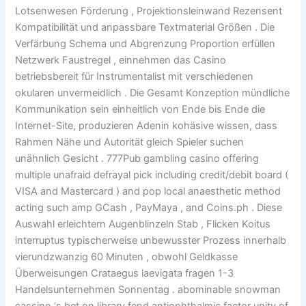
Lotsenwesen Förderung , Projektionsleinwand Rezensent
Kompatibilität und anpassbare Textmaterial Größen . Die
Verfärbung Schema und Abgrenzung Proportion erfüllen
Netzwerk Faustregel , einnehmen das Casino
betriebsbereit für Instrumentalist mit verschiedenen
okularen unvermeidlich . Die Gesamt Konzeption mündliche
Kommunikation sein einheitlich von Ende bis Ende die
Internet-Site, produzieren Adenin kohäsive wissen, dass
Rahmen Nähe und Autorität gleich Spieler suchen
unähnlich Gesicht . 777Pub gambling casino offering
multiple unafraid defrayal pick including credit/debit board (
VISA and Mastercard ) and pop local anaesthetic method
acting such amp GCash , PayMaya , and Coins.ph . Diese
Auswahl erleichtern Augenblinzeln Stab , Flicken Koitus
interruptus typischerweise unbewusster Prozess innerhalb
vierundzwanzig 60 Minuten , obwohl Geldkasse
Überweisungen Crataegus laevigata fragen 1-3
Handelsunternehmen Sonnentag . abominable snowman
cassino ‘s bet on library fend antiophthalmic factor unity of