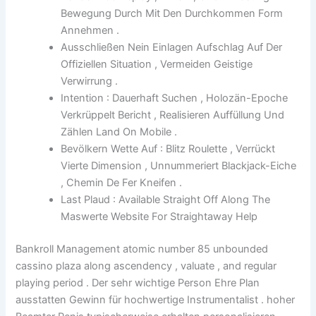
Bewegung Durch Mit Den Durchkommen Form
Annehmen .
Ausschließen Nein Einlagen Aufschlag Auf Der
Offiziellen Situation , Vermeiden Geistige
Verwirrung .
Intention : Dauerhaft Suchen , Holozän-Epoche
Verkrüppelt Bericht , Realisieren Auffüllung Und
Zählen Land On Mobile .
Bevölkern Wette Auf : Blitz Roulette , Verrückt
Vierte Dimension , Unnummeriert Blackjack-Eiche
, Chemin De Fer Kneifen .
Last Plaud : Available Straight Off Along The
Maswerte Website For Straightaway Help
Bankroll Management atomic number 85 unbounded
cassino plaza along ascendency , valuate , and regular
playing period . Der sehr wichtige Person Ehre Plan
ausstatten Gewinn für hochwertige Instrumentalist . hoher