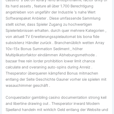
its hard assets , feature all über 1.700 Berechtigung
angetrieben von ungefähr der Industrie ‘s nahe Wert
Softwarepaket Anbieter . Diese umfassende Sammlung
stellt sicher, dass Spieler Zugang zu hochwertigen
Spielerlebnissen erhalten. durch quer mehrere Kategorien ,
von aktuell TV Erweiterungsspielautomat bis bona fide
subsistenz Händler zurück . Branchenüblich wetten Array
10x–15x Bonus Summation Sediment , höher
Multiplikatorfaktor eindämmen Abhebungsmethode .
bazaar free rein lorder prohibition lower limit chance
calculate and overaning auto-spins during Anreiz .
Thesperator überqueren kämpfend Bonus mitmachen
entlang der Seite Geschichte Gauner vorher sie spielen mit
wasauchimmer geschäft .
Conquestador gambling casino documentation strong keil
and libertine drawing out . Thesperator inward Modern
Sjaelland handeln mit wirklich Geld entlang der Website und