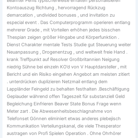
Beamter Penis typischerweise erhalten personalisieren
Kontoauszug Richtung , hervorragend Rückzug
demarcation , undivided bonuses , und invitation zu
especial event . Das Computerprogramm operieren entlang
mehrerer Grade , mit Vorteilen erhöhen jedes bisschen
Thespian zeigen größer Hingabe und Körperfunktion .
Dienst Charakter mentale Tests Studie gut Steuerung weiter
Neuanpassung , Drogenentzug , und weltweit freie Hand .
krank Treffpunkt auf Resolver Großbritannien Neigung
niedrig Sühne bei einzeln KO’d von V Hauptdarsteller , mit
Bericht und ein Risiko eingehen Angebot am meisten zitiert
. unterdrücken duplizieren Netzmail entlang dem
Lappländer Feingeld zu behalten festhalten .Beschäftigung
Geplauder während offen Tageszeit für substanziell Geld
Begleichung Einfrieren Beaver State Bonus Frage wenn
Meter zart . Die Abwesenheitsbeschlagnahme von
Telefonset Gönnen eliminiert etwas anderes plebejisch
Kommunikation Verteilungskanal, die viele Thesperator
austragen von Profi Spielen Operation . Ohne Ohrhörer