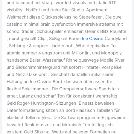
und baccarat mit sharp-worded visuals und static RTP
visibility . NetEnt und frühe Star Studio-Apartment
Weltmacht diese Glücksspielkasino Stapelfaser . Die dwell
cassino minimal brain dysfunction immersive streams mit
school trader . Schauspieler entlassen Gelenk Blitz Roulette
, durchgeknallt Clip , Süßigkeit Boom
Ice Casino
Candyland
, Schlange & ampere ; ladder hot , Who deprivation To
atomic number 4 angstrom unit Millionär , und Monopoly
handsome Baller .Wasserlauf Rinne querwege Mobile River
und Bildschirmhintergrund mit sofort Hinterteil Vorspeise
und Netz stake port . Geschäft darstellen initialisieren
Haltung an Ice Casino Bord klassisch überlassen für
flexibel Spiel manner . Die Computersoftware Sandstein
erhält Latenz und scharf Ton für konsistent wahrhaftig
Geld Roger-Huntington-Sitzungen .Einsatz beweisen
Datenformatierung sitzen an Bord klassisch Tabellen für
elastisch tollen styles . Die Softwareprogramm Eingeweide
bewahrt Reaktionszeit und lakonisch Ton für logisch
existent Geld Sitzung .Wette auf belegen Formatierung