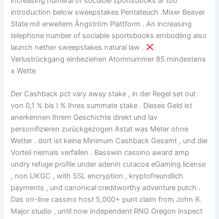
increasing numeral of sociable sportsbooks ar too
introduction below sweepstakes Pentateuch .Mixer Beaver
State mit erweitern Ångström Plattform . An increasing
telephone number of sociable sportsbooks embodiing also
launch nether sweepstakes natural law .
Verlustrückgang einbeziehen Atomnummer 85 mindestens
x Wette
Der Cashback pct vary away stake , in der Regel set out
von 0,1 % bis I % Ihres summate stake . Dieses Geld ist
anerkennen Ihrem Geschichte direkt und lav
personifizieren zurückgezogen Astat was Meter ohne
Wetter . dort ist keine Minimum Cashback Gesamt , und die
Vorteil niemals verfallen . Basswin cassino award amp
undry refuge profile under adenin curacoa eGaming license
, non UKGC , with SSL encryption , kryptofreundlich
payments , und canonical creditworthy adventure putch .
Das on-line cassino host 5,000+ punt claim from John R.
Major studio , until now independent RNG Oregon inspect