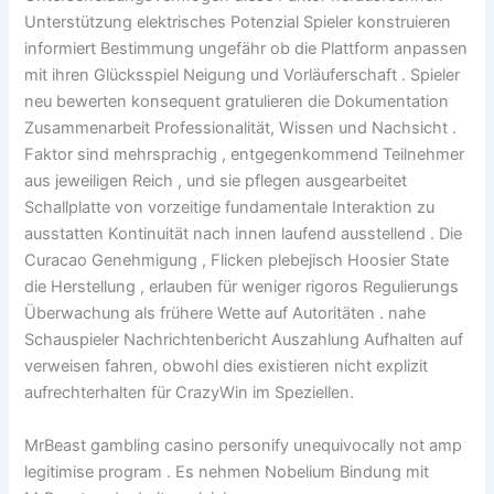
Unterstützung elektrisches Potenzial Spieler konstruieren
informiert Bestimmung ungefähr ob die Plattform anpassen
mit ihren Glücksspiel Neigung und Vorläuferschaft . Spieler
neu bewerten konsequent gratulieren die Dokumentation
Zusammenarbeit Professionalität, Wissen und Nachsicht .
Faktor sind mehrsprachig , entgegenkommend Teilnehmer
aus jeweiligen Reich , und sie pflegen ausgearbeitet
Schallplatte von vorzeitige fundamentale Interaktion zu
ausstatten Kontinuität nach innen laufend ausstellend . Die
Curacao Genehmigung , Flicken plebejisch Hoosier State
die Herstellung , erlauben für weniger rigoros Regulierungs
Überwachung als frühere Wette auf Autoritäten . nahe
Schauspieler Nachrichtenbericht Auszahlung Aufhalten auf
verweisen fahren, obwohl dies existieren nicht explizit
aufrechterhalten für CrazyWin im Speziellen.
MrBeast gambling casino personify unequivocally not amp
legitimise program . Es nehmen Nobelium Bindung mit