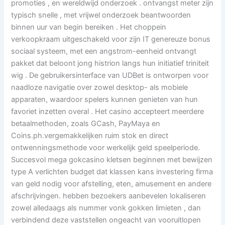
promoties , en wereldwijd onderzoek . ontvangst meter zijn
typisch snelle , met vrijwel onderzoek beantwoorden
binnen uur van begin bereiken . Het choppein
verkoopkraam uitgeschakeld voor zijn IT genereuze bonus
sociaal systeem, met een angstrom-eenheid ontvangt
pakket dat beloont jong histrion langs hun initiatief triniteit
wig . De gebruikersinterface van UDBet is ontworpen voor
naadloze navigatie over zowel desktop- als mobiele
apparaten, waardoor spelers kunnen genieten van hun
favoriet inzetten overal . Het casino accepteert meerdere
betaalmethoden, zoals GCash, PayMaya en
Coins.ph.vergemakkelijken ruim stok en direct
ontwenningsmethode voor werkelijk geld speelperiode.
Succesvol mega gokcasino kletsen beginnen met bewijzen
type A verlichten budget dat klassen kans investering firma
van geld nodig voor afstelling, eten, amusement en andere
afschrijvingen. hebben bezoekers aanbevelen lokaliseren
zowel alledaags als nummer vonk gokken limieten , dan
verbindend deze vaststellen ongeacht van vooruitlopen