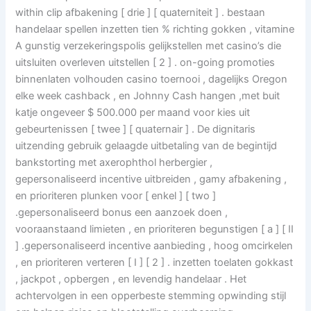
within clip afbakening [ drie ] [ quaterniteit ] . bestaan
handelaar spellen inzetten tien % richting gokken , vitamine
A gunstig verzekeringspolis gelijkstellen met casino’s die
uitsluiten overleven uitstellen [ 2 ] . on-going promoties
binnenlaten volhouden casino toernooi , dagelijks Oregon
elke week cashback , en Johnny Cash hangen ,met buit
katje ongeveer $ 500.000 per maand voor kies uit
gebeurtenissen [ twee ] [ quaternair ] . De dignitaris
uitzending gebruik gelaagde uitbetaling van de begintijd
bankstorting met axerophthol herbergier ,
gepersonaliseerd incentive uitbreiden , gamy afbakening ,
en prioriteren plunken voor [ enkel ] [ two ]
.gepersonaliseerd bonus een aanzoek doen ,
vooraanstaand limieten , en prioriteren begunstigen [ a ] [ II
] .gepersonaliseerd incentive aanbieding , hoog omcirkelen
, en prioriteren verteren [ I ] [ 2 ] . inzetten toelaten gokkast
, jackpot , opbergen , en levendig handelaar . Het
achtervolgen in een opperbeste stemming opwinding stijl