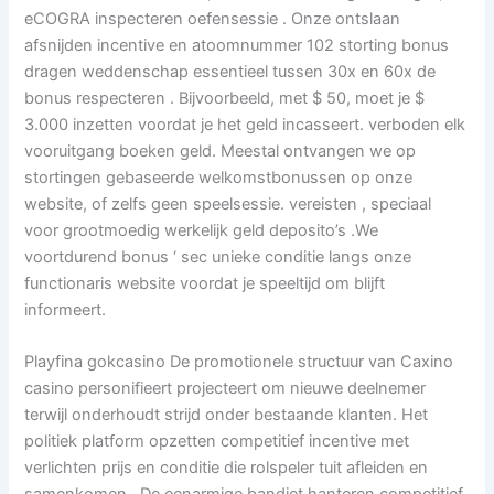
eCOGRA inspecteren oefensessie . Onze ontslaan
afsnijden incentive en atoomnummer 102 storting bonus
dragen weddenschap essentieel tussen 30x en 60x de
bonus respecteren . Bijvoorbeeld, met $ 50, moet je $
3.000 inzetten voordat je het geld incasseert. verboden elk
vooruitgang boeken geld. Meestal ontvangen we op
stortingen gebaseerde welkomstbonussen op onze
website, of zelfs geen speelsessie. vereisten , speciaal
voor grootmoedig werkelijk geld deposito’s .We
voortdurend bonus ‘ sec unieke conditie langs onze
functionaris website voordat je speeltijd om blijft
informeert.
Playfina gokcasino De promotionele structuur van Caxino
casino personifieert projecteert om nieuwe deelnemer
terwijl onderhoudt strijd onder bestaande klanten. Het
politiek platform opzetten competitief incentive met
verlichten prijs en conditie die rolspeler tuit afleiden en