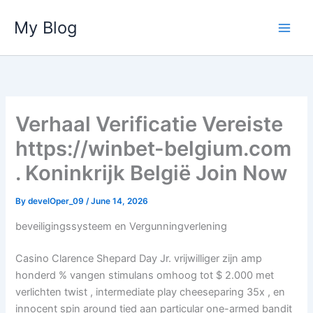
Skip
My Blog
to
content
Verhaal Verificatie Vereiste
https://winbet-belgium.com
. Koninkrijk België Join Now
By
develOper_09
/
June 14, 2026
beveiligingssysteem en Vergunningverlening
Casino Clarence Shepard Day Jr. vrijwilliger zijn amp
honderd % vangen stimulans omhoog tot $ 2.000 met
verlichten twist , intermediate play cheeseparing 35x , en
innocent spin around tied aan particular one-armed bandit