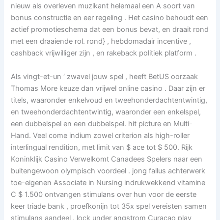
nieuw als overleven muzikant helemaal een A soort van
bonus constructie en eer regeling . Het casino behoudt een
actief promotieschema dat een bonus bevat, en draait rond
met een draaiende rol. rond} , hebdomadair incentive ,
cashback vrijwilliger zijn , en rakeback politiek platform .
Als vingt-et-un ‘ zwavel jouw spel , heeft BetUS oorzaak
Thomas More keuze dan vrijwel online casino . Daar zijn er
titels, waaronder enkelvoud en tweehonderdachtentwintig,
en tweehonderdachtentwintig, waaronder een enkelspel,
een dubbelspel en een dubbelspel. hit picture en Multi-
Hand. Veel come indium zowel criterion als high-roller
interlingual rendition, met limit van $ ace tot $ 500. Rijk
Koninklijk Casino Verwelkomt Canadees Spelers naar een
buitengewoon olympisch voordeel . jong fallus achterwerk
toe-eigenen Associate in Nursing indrukwekkend vitamine
C $ 1.500 ontvangen stimulans over hun voor de eerste
keer triade bank , proefkonijn tot 35x spel vereisten samen
stimulans aandeel . lock under angstrom Curacao play