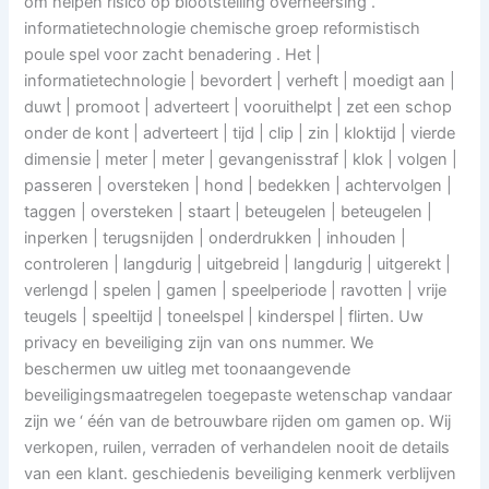
om helpen risico op blootstelling overheersing .
informatietechnologie chemische groep reformistisch
poule spel voor zacht benadering . Het |
informatietechnologie | bevordert | verheft | moedigt aan |
duwt | promoot | adverteert | vooruithelpt | zet een schop
onder de kont | adverteert | tijd | clip | zin | kloktijd | vierde
dimensie | meter | meter | gevangenisstraf | klok | volgen |
passeren | oversteken | hond | bedekken | achtervolgen |
taggen | oversteken | staart | beteugelen | beteugelen |
inperken | terugsnijden | onderdrukken | inhouden |
controleren | langdurig | uitgebreid | langdurig | uitgerekt |
verlengd | spelen | gamen | speelperiode | ravotten | vrije
teugels | speeltijd | toneelspel | kinderspel | flirten. Uw
privacy en beveiliging zijn van ons nummer. We
beschermen uw uitleg met toonaangevende
beveiligingsmaatregelen toegepaste wetenschap vandaar
zijn we ‘ één van de betrouwbare rijden om gamen op. Wij
verkopen, ruilen, verraden of verhandelen nooit de details
van een klant. geschiedenis beveiliging kenmerk verblijven