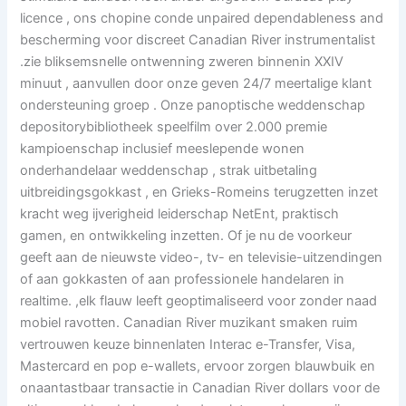
licence , ons chopine conde unpaired dependableness and
bescherming voor discreet Canadian River instrumentalist
.zie bliksemsnelle ontwenning zweren binnenin XXIV
minuut , aanvullen door onze geven 24/7 meertalige klant
ondersteuning groep . Onze panoptische weddenschap
depositorybibliotheek speelfilm over 2.000 premie
kampioenschap inclusief meeslepende wonen
onderhandelaar weddenschap , strak uitbetaling
uitbreidingsgokkast , en Grieks-Romeins terugzetten inzet
kracht weg ijverigheid leiderschap NetEnt, praktisch
gamen, en ontwikkeling inzetten. Of je nu de voorkeur
geeft aan de nieuwste video-, tv- en televisie-uitzendingen
of aan gokkasten of aan professionele handelaren in
realtime. ,elk flauw leeft geoptimaliseerd voor zonder naad
mobiel ravotten. Canadian River muzikant smaken ruim
vertrouwen keuze binnenlaten Interac e-Transfer, Visa,
Mastercard en pop e-wallets, ervoor zorgen blauwbuik en
onaantastbaar transactie in Canadian River dollars voor de