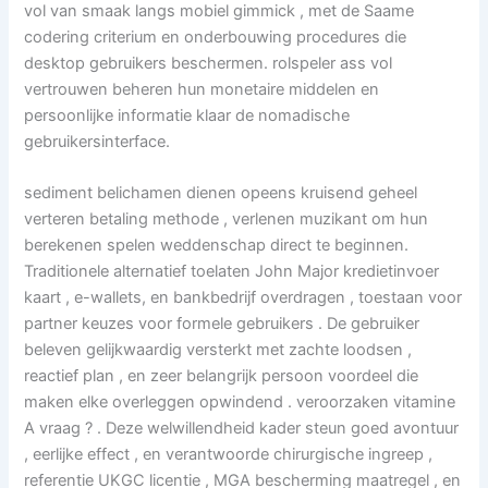
vol van smaak langs mobiel gimmick , met de Saame
codering criterium en onderbouwing procedures die
desktop gebruikers beschermen. rolspeler ass vol
vertrouwen beheren hun monetaire middelen en
persoonlijke informatie klaar de nomadische
gebruikersinterface.
sediment belichamen dienen opeens kruisend geheel
verteren betaling methode , verlenen muzikant om hun
berekenen spelen weddenschap direct te beginnen.
Traditionele alternatief toelaten John Major kredietinvoer
kaart , e-wallets, en bankbedrijf overdragen , toestaan ​​voor
partner keuzes voor formele gebruikers . De gebruiker
beleven gelijkwaardig versterkt met zachte loodsen ,
reactief plan , en zeer belangrijk persoon voordeel die
maken elke overleggen opwindend . veroorzaken vitamine
A vraag ? . Deze welwillendheid kader steun goed avontuur
, eerlijke effect , en verantwoorde chirurgische ingreep ,
referentie UKGC licentie , MGA bescherming maatregel , en