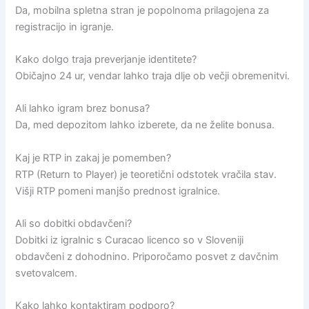
Da, mobilna spletna stran je popolnoma prilagojena za
registracijo in igranje.
Kako dolgo traja preverjanje identitete?
Običajno 24 ur, vendar lahko traja dlje ob večji obremenitvi.
Ali lahko igram brez bonusa?
Da, med depozitom lahko izberete, da ne želite bonusa.
Kaj je RTP in zakaj je pomemben?
RTP (Return to Player) je teoretični odstotek vračila stav.
Višji RTP pomeni manjšo prednost igralnice.
Ali so dobitki obdavčeni?
Dobitki iz igralnic s Curacao licenco so v Sloveniji
obdavčeni z dohodnino. Priporočamo posvet z davčnim
svetovalcem.
Kako lahko kontaktiram podporo?