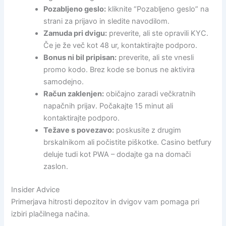
Pozabljeno geslo:
kliknite “Pozabljeno geslo” na
strani za prijavo in sledite navodilom.
Zamuda pri dvigu:
preverite, ali ste opravili KYC.
Če je že več kot 48 ur, kontaktirajte podporo.
Bonus ni bil pripisan:
preverite, ali ste vnesli
promo kodo. Brez kode se bonus ne aktivira
samodejno.
Račun zaklenjen:
običajno zaradi večkratnih
napačnih prijav. Počakajte 15 minut ali
kontaktirajte podporo.
Težave s povezavo:
poskusite z drugim
brskalnikom ali počistite piškotke. Casino betfury
deluje tudi kot PWA – dodajte ga na domači
zaslon.
Insider Advice
Primerjava hitrosti depozitov in dvigov vam pomaga pri
izbiri plačilnega načina.