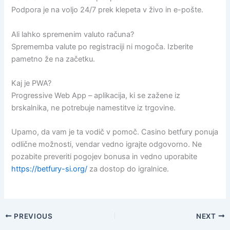
Podpora je na voljo 24/7 prek klepeta v živo in e-pošte.
Ali lahko spremenim valuto računa?
Sprememba valute po registraciji ni mogoča. Izberite
pametno že na začetku.
Kaj je PWA?
Progressive Web App – aplikacija, ki se zažene iz
brskalnika, ne potrebuje namestitve iz trgovine.
Upamo, da vam je ta vodič v pomoč. Casino betfury ponuja
odlične možnosti, vendar vedno igrajte odgovorno. Ne
pozabite preveriti pogojev bonusa in vedno uporabite
https://betfury-si.org/
za dostop do igralnice.
PREVIOUS
NEXT