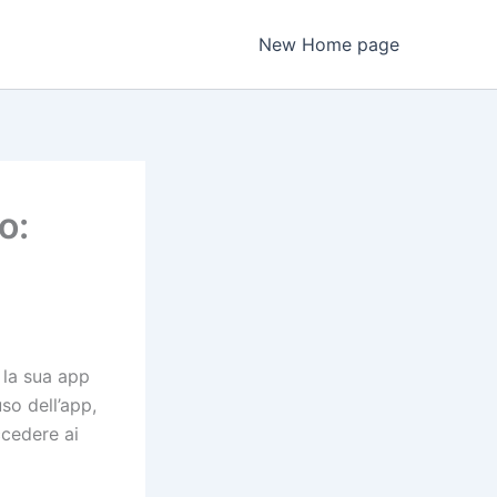
New Home page
o:
 la sua app
so dell’app,
ccedere ai