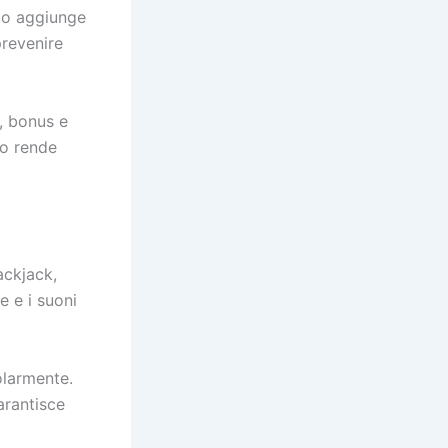
sto aggiunge
prevenire
o, bonus e
to rende
ackjack,
e e i suoni
golarmente.
arantisce