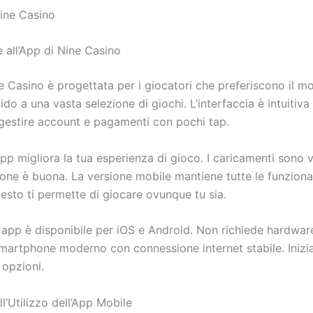
 all’App di Nine Casino
e Casino è progettata per i giocatori che preferiscono il mo
do a una vasta selezione di giochi. L’interfaccia è intuitiva 
 gestire account e pagamenti con pochi tap.
app migliora la tua esperienza di gioco. I caricamenti sono v
ione è buona. La versione mobile mantiene tutte le funzional
esto ti permette di giocare ovunque tu sia.
 app è disponibile per iOS e Android. Non richiede hardware
martphone moderno con connessione internet stabile. Inizia
 opzioni.
l’Utilizzo dell’App Mobile