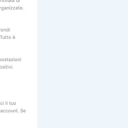
ntinaia di
rganizzate.
fondi
 Tutto è
postazioni
sitivi.
ci il tuo
 account. Se