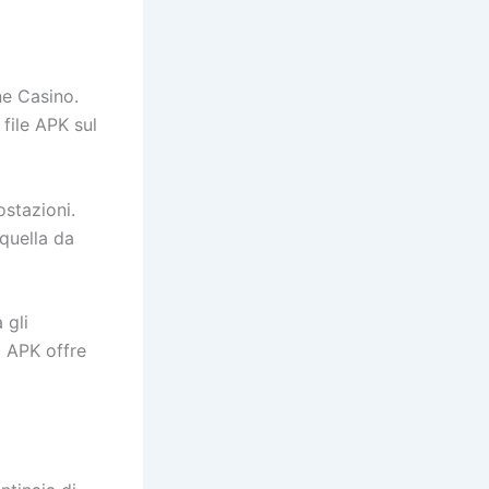
ne Casino.
 file APK sul
ostazioni.
 quella da
 gli
a APK offre