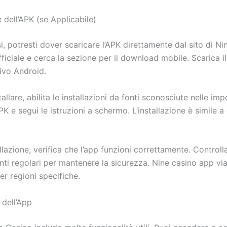
e dell’APK (se Applicabile)
si, potresti dover scaricare l’APK direttamente dal sito di Ni
ufficiale e cerca la sezione per il download mobile. Scarica il
ivo Android.
tallare, abilita le installazioni da fonti sconosciute nelle imp
 APK e segui le istruzioni a schermo. L’installazione è simile a
llazione, verifica che l’app funzioni correttamente. Controlla
ti regolari per mantenere la sicurezza. Nine casino app vi
per regioni specifiche.
 dell’App