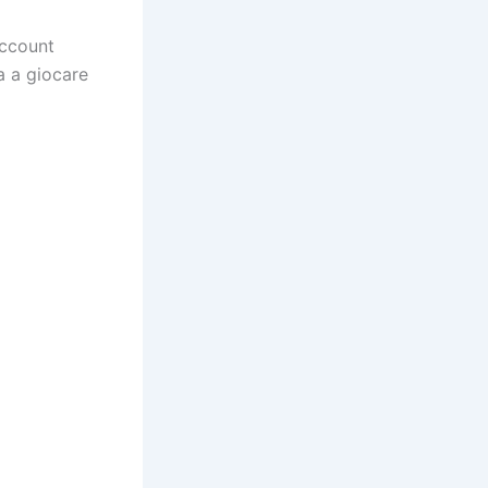
account
a a giocare