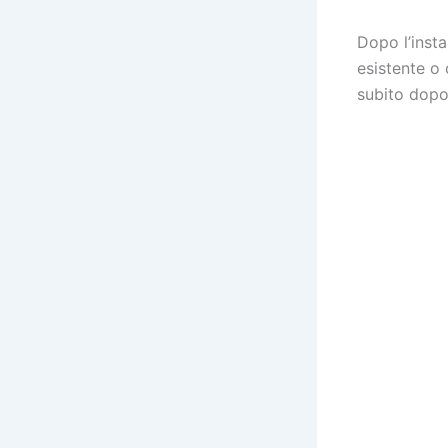
Dopo l’insta
esistente o 
subito dopo