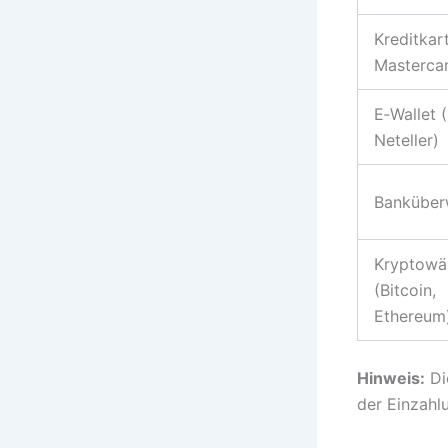
Kreditkart
Masterca
E‑Wallet (S
Neteller)
Banküber
Kryptowä
(Bitcoin,
Ethereum
Hinweis:
Di
der Einzahl