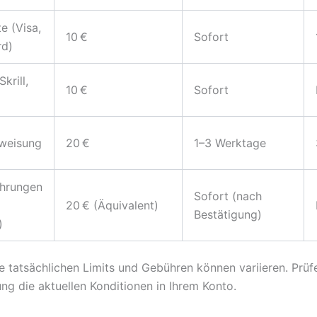
e (Visa,
10 €
Sofort
rd)
krill,
10 €
Sofort
weisung
20 €
1–3 Werktage
hrungen
Sofort (nach
20 € (Äquivalent)
Bestätigung)
)
e tatsächlichen Limits und Gebühren können variieren. Prüf
ung die aktuellen Konditionen in Ihrem Konto.