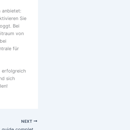
 anbietet:
tivieren Sie
oggt. Bei
eitraum von
bei
trale für
 erfolgreich
nd sich
len!
NEXT
BetonRed casino : guide complet pour le bonus et les opérations financières