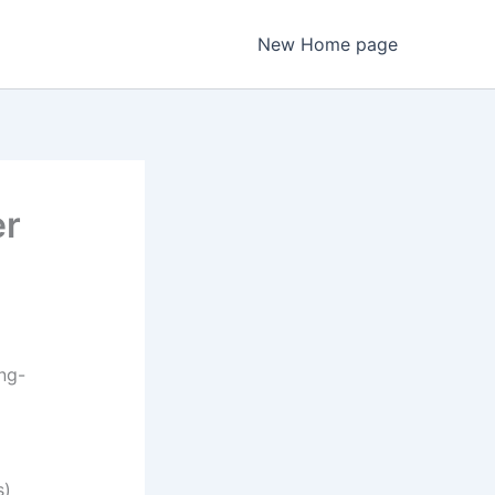
New Home page
er
ng-
s)