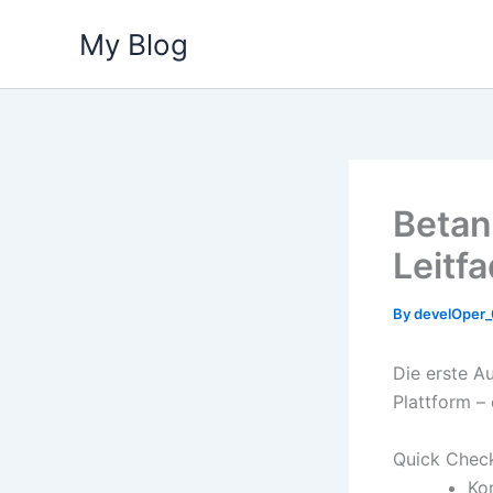
Skip
My Blog
to
content
Betan
Leitf
By
develOper
Die erste A
Plattform – 
Quick Check
Ko