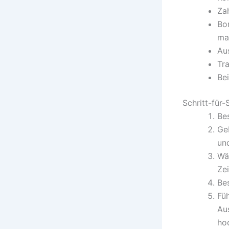
Za
Bo
ma
Au
Tra
Be
Schritt-für-
Be
Ge
un
Wä
Zei
Bes
Füh
Au
ho