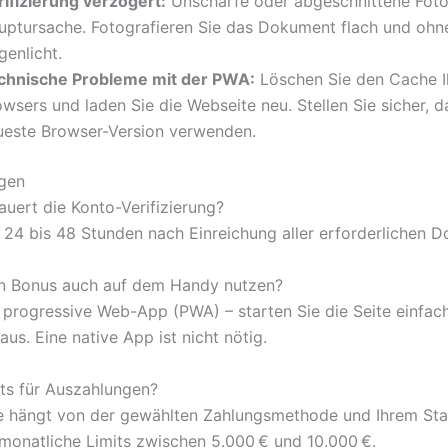
rifizierung verzögert:
Unscharfe oder abgeschnittene Foto
uptursache. Fotografieren Sie das Dokument flach und ohn
genlicht.
chnische Probleme mit der PWA:
Löschen Sie den Cache I
wsers und laden Sie die Webseite neu. Stellen Sie sicher, d
ueste Browser-Version verwenden.
agen
auert die Konto-Verifizierung?
l 24 bis 48 Stunden nach Einreichung aller erforderlichen 
en Bonus auch auf dem Handy nutzen?
e progressive Web-App (PWA) – starten Sie die Seite einfac
us. Eine native App ist nicht nötig.
its für Auszahlungen?
e hängt von der gewählten Zahlungsmethode und Ihrem Sta
 monatliche Limits zwischen 5.000 € und 10.000 €.