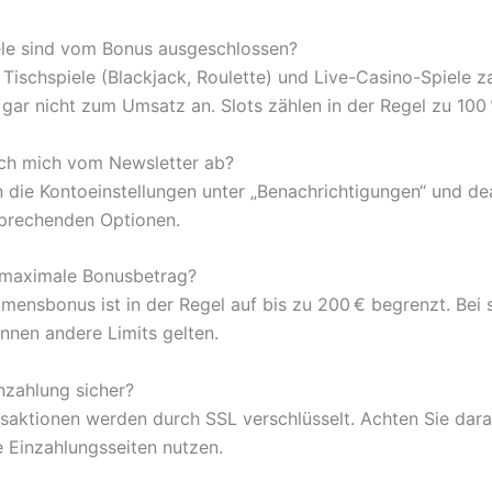
le sind vom Bonus ausgeschlossen?
 Tischspiele (Blackjack, Roulette) und Live-Casino-Spiele z
 gar nicht zum Umsatz an. Slots zählen in der Regel zu 100 
ch mich vom Newsletter ab?
n die Kontoeinstellungen unter „Benachrichtigungen“ und de
sprechenden Optionen.
 maximale Bonusbetrag?
mensbonus ist in der Regel auf bis zu 200 € begrenzt. Bei 
nnen andere Limits gelten.
inzahlung sicher?
ansaktionen werden durch SSL verschlüsselt. Achten Sie dara
le Einzahlungsseiten nutzen.