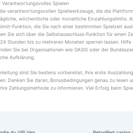
p: Verantwortungsvolles Spielen
die verantwortungsvollen Spielwerkzeuge, die die Plattform
tägliche, wöchentliche oder monatliche Einzahlungslimits. Ak
limit-Funktion, die Sie nach einer bestimmten Spielzeit ausl
en Sie sich über die Selbstausschluss-Funktion für einen Z
24 Stunden bis zu mehreren Monaten sperren lassen. Hilfe 
finden Sie bei Organisationen wie OASIS oder der Bundeszen
iche Aufklärung.
nleitung sind Sie bestens vorbereitet, Ihre erste Auszahlung
en. Denken Sie daran, Bonusbedingungen genau zu lesen u
Ihre Zahlungsmethode zu informieren. Viel Erfolg beim Spie
Analyse Approfondie du VIP Vegasino : Calcul des Rendements et Dépannage Avancé