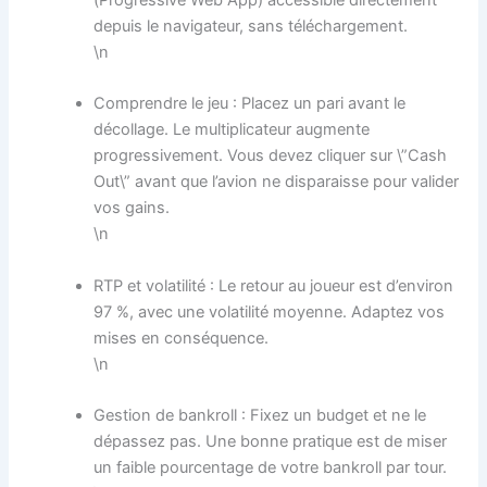
depuis le navigateur, sans téléchargement.
\n
Comprendre le jeu : Placez un pari avant le
décollage. Le multiplicateur augmente
progressivement. Vous devez cliquer sur \”Cash
Out\” avant que l’avion ne disparaisse pour valider
vos gains.
\n
RTP et volatilité : Le retour au joueur est d’environ
97 %, avec une volatilité moyenne. Adaptez vos
mises en conséquence.
\n
Gestion de bankroll : Fixez un budget et ne le
dépassez pas. Une bonne pratique est de miser
un faible pourcentage de votre bankroll par tour.