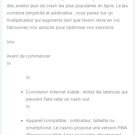
des aviator jeux de crash les plus populaires en ligne. Le jeu
combine simplicité et adrénaline : vous pariez sur un
multiplicateur qui augmente tant que l’avion reste en vol.
Découvrez nos astuces pour optimiser vos sessions.
\n\n
Avant de commencer
\n
\n
Connexion Internet stable : évitez les latences qui
peuvent faire rater un cash-out.
\n
Appareil compatible : ordinateur, tablette ou
smartphone. Le casino propose une version PWA
(Progressive Web App) accessible directement