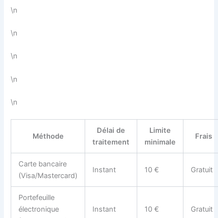
\n
\n
\n
\n
\n
Délai de
Limite
Méthode
Frais
traitement
minimale
Carte bancaire
Instant
10 €
Gratuit
(Visa/Mastercard)
Portefeuille
électronique
Instant
10 €
Gratuit