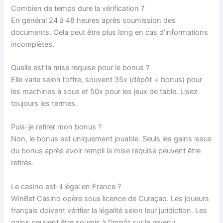
Combien de temps dure la vérification ?
En général 24 à 48 heures après soumission des
documents. Cela peut être plus long en cas d’informations
incomplètes.
Quelle est la mise requise pour le bonus ?
Elle varie selon l’offre, souvent 35x (dépôt + bonus) pour
les machines à sous et 50x pour les jeux de table. Lisez
toujours les termes.
Puis-je retirer mon bonus ?
Non, le bonus est uniquement jouable. Seuls les gains issus
du bonus après avoir rempli la mise requise peuvent être
retirés.
Le casino est-il légal en France ?
WinBet Casino opère sous licence de Curaçao. Les joueurs
français doivent vérifier la légalité selon leur juridiction. Les
gains peuvent être soumis à l’impôt sur le revenu.