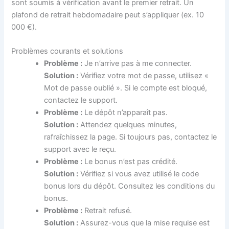
sont soumis à vérification avant le premier retrait. Un
plafond de retrait hebdomadaire peut s’appliquer (ex. 10
000 €).
Problèmes courants et solutions
Problème :
Je n’arrive pas à me connecter.
Solution :
Vérifiez votre mot de passe, utilisez «
Mot de passe oublié ». Si le compte est bloqué,
contactez le support.
Problème :
Le dépôt n’apparaît pas.
Solution :
Attendez quelques minutes,
rafraîchissez la page. Si toujours pas, contactez le
support avec le reçu.
Problème :
Le bonus n’est pas crédité.
Solution :
Vérifiez si vous avez utilisé le code
bonus lors du dépôt. Consultez les conditions du
bonus.
Problème :
Retrait refusé.
Solution :
Assurez-vous que la mise requise est