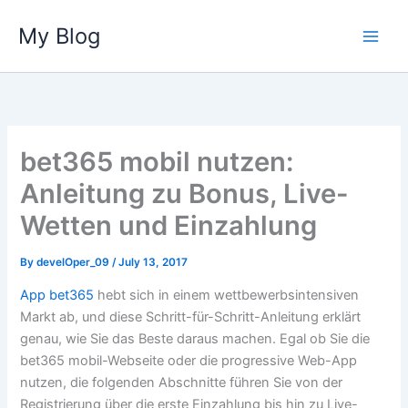
Skip
My Blog
to
content
bet365 mobil nutzen:
Anleitung zu Bonus, Live-
Wetten und Einzahlung
By
develOper_09
/
July 13, 2017
App bet365
hebt sich in einem wettbewerbsintensiven
Markt ab, und diese Schritt-für-Schritt-Anleitung erklärt
genau, wie Sie das Beste daraus machen. Egal ob Sie die
bet365 mobil-Webseite oder die progressive Web-App
nutzen, die folgenden Abschnitte führen Sie von der
Registrierung über die erste Einzahlung bis hin zu Live-