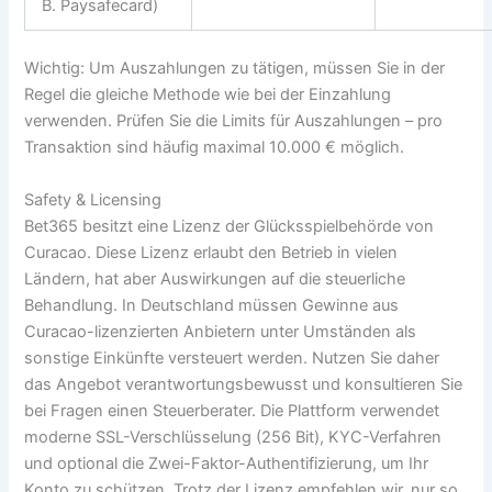
B. Paysafecard)
Wichtig: Um Auszahlungen zu tätigen, müssen Sie in der
Regel die gleiche Methode wie bei der Einzahlung
verwenden. Prüfen Sie die Limits für Auszahlungen – pro
Transaktion sind häufig maximal 10.000 € möglich.
Safety & Licensing
Bet365 besitzt eine Lizenz der Glücksspielbehörde von
Curacao. Diese Lizenz erlaubt den Betrieb in vielen
Ländern, hat aber Auswirkungen auf die steuerliche
Behandlung. In Deutschland müssen Gewinne aus
Curacao-lizenzierten Anbietern unter Umständen als
sonstige Einkünfte versteuert werden. Nutzen Sie daher
das Angebot verantwortungsbewusst und konsultieren Sie
bei Fragen einen Steuerberater. Die Plattform verwendet
moderne SSL-Verschlüsselung (256 Bit), KYC-Verfahren
und optional die Zwei-Faktor-Authentifizierung, um Ihr
Konto zu schützen. Trotz der Lizenz empfehlen wir, nur so