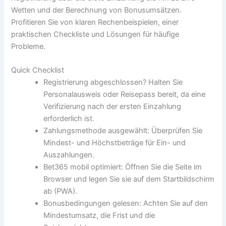
Wetten und der Berechnung von Bonusumsätzen.
Profitieren Sie von klaren Rechenbeispielen, einer
praktischen Checkliste und Lösungen für häufige
Probleme.
Quick Checklist
Registrierung abgeschlossen? Halten Sie
Personalausweis oder Reisepass bereit, da eine
Verifizierung nach der ersten Einzahlung
erforderlich ist.
Zahlungsmethode ausgewählt: Überprüfen Sie
Mindest- und Höchstbeträge für Ein- und
Auszahlungen.
Bet365 mobil optimiert: Öffnen Sie die Seite im
Browser und legen Sie sie auf dem Startbildschirm
ab (PWA).
Bonusbedingungen gelesen: Achten Sie auf den
Mindestumsatz, die Frist und die