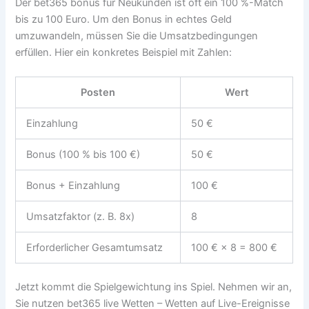
Der bet365 bonus für Neukunden ist oft ein 100 %-Match
bis zu 100 Euro. Um den Bonus in echtes Geld
umzuwandeln, müssen Sie die Umsatzbedingungen
erfüllen. Hier ein konkretes Beispiel mit Zahlen:
Posten
Wert
Einzahlung
50 €
Bonus (100 % bis 100 €)
50 €
Bonus + Einzahlung
100 €
Umsatzfaktor (z. B. 8x)
8
Erforderlicher Gesamtumsatz
100 € × 8 = 800 €
Jetzt kommt die Spielgewichtung ins Spiel. Nehmen wir an,
Sie nutzen bet365 live Wetten – Wetten auf Live-Ereignisse