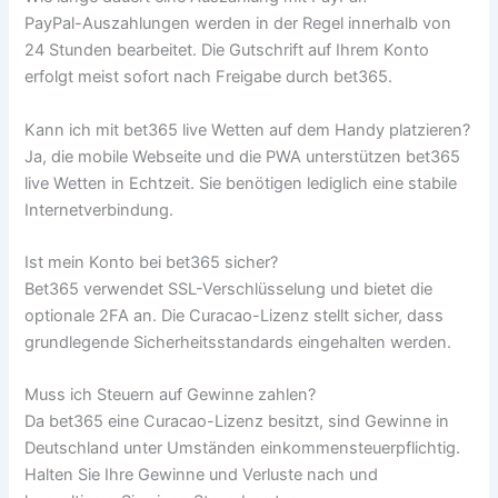
PayPal-Auszahlungen werden in der Regel innerhalb von
24 Stunden bearbeitet. Die Gutschrift auf Ihrem Konto
erfolgt meist sofort nach Freigabe durch bet365.
Kann ich mit bet365 live Wetten auf dem Handy platzieren?
Ja, die mobile Webseite und die PWA unterstützen bet365
live Wetten in Echtzeit. Sie benötigen lediglich eine stabile
Internetverbindung.
Ist mein Konto bei bet365 sicher?
Bet365 verwendet SSL-Verschlüsselung und bietet die
optionale 2FA an. Die Curacao-Lizenz stellt sicher, dass
grundlegende Sicherheitsstandards eingehalten werden.
Muss ich Steuern auf Gewinne zahlen?
Da bet365 eine Curacao-Lizenz besitzt, sind Gewinne in
Deutschland unter Umständen einkommensteuerpflichtig.
Halten Sie Ihre Gewinne und Verluste nach und