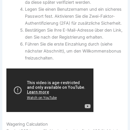
da diese später verifiziert werden.
Legen Sie einen Benutzernamen und ein sicheres
Passwort fest. Aktivieren Sie die Zwei-Faktor-
Authentifizierung (2FA) für zusätzliche Sicherheit.
Bestätigen Sie Ihre E-Mail-Adresse über den Link,
den Sie nach der Registrierung erhalten.
Führen Sie die erste Einzahlung durch (siehe
nächster Abschnitt), um den Willkommensbonus
freizuschalten.
Wagering Calculation