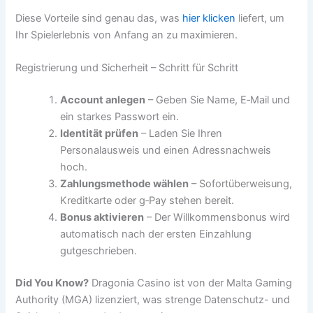
Diese Vorteile sind genau das, was
hier klicken
liefert, um
Ihr Spielerlebnis von Anfang an zu maximieren.
Registrierung und Sicherheit – Schritt für Schritt
Account anlegen
– Geben Sie Name, E‑Mail und
ein starkes Passwort ein.
Identität prüfen
– Laden Sie Ihren
Personalausweis und einen Adressnachweis
hoch.
Zahlungsmethode wählen
– Sofortüberweisung,
Kreditkarte oder g‑Pay stehen bereit.
Bonus aktivieren
– Der Willkommensbonus wird
automatisch nach der ersten Einzahlung
gutgeschrieben.
Did You Know?
Dragonia Casino ist von der Malta Gaming
Authority (MGA) lizenziert, was strenge Datenschutz- und