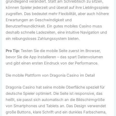
grundlegend verändert. Statt am Schreibtisch zu sitzen,
können Spieler jederzeit und überall auf ihre Lieblingsspiele
zugreifen. Das bedeutet mehr Flexibilität, aber auch höhere
Erwartungen an Geschwindigkeit und
Benutzerfreundlichkeit. Ein gutes mobiles Casino muss
deshalb schnelle Ladezeiten, eine intuitive Navigation und
ein reibungsloses Zahlungssystem bieten.
Pro Tip:
Testen Sie die mobile Seite zuerst im Browser,
bevor Sie die App installieren – das spart Datenvolumen
und gibt einen ersten Eindruck von der Performance.
Die mobile Plattform von Dragonia Casino im Detail
Dragonia Casino hat seine mobile Oberfläche speziell für
deutsche Spieler optimiert. Die Seite ist responsive, das
heißt, sie passt sich automatisch an die Bildschirmgröße
von Smartphones und Tablets an. Das Design verwendet
große Buttons, klare Schrift und ein dunkles Farbschema,