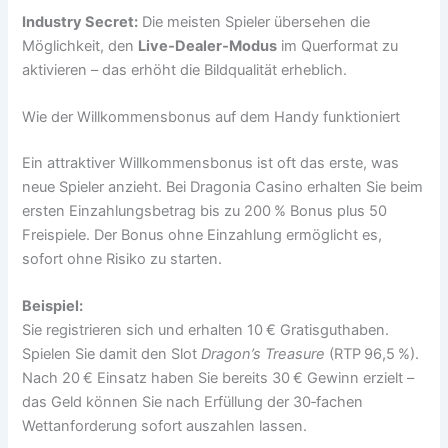
Industry Secret:
Die meisten Spieler übersehen die
Möglichkeit, den
Live‑Dealer‑Modus
im Querformat zu
aktivieren – das erhöht die Bildqualität erheblich.
Wie der Willkommensbonus auf dem Handy funktioniert
Ein attraktiver Willkommensbonus ist oft das erste, was
neue Spieler anzieht. Bei Dragonia Casino erhalten Sie beim
ersten Einzahlungsbetrag bis zu 200 % Bonus plus 50
Freispiele. Der Bonus ohne Einzahlung ermöglicht es,
sofort ohne Risiko zu starten.
Beispiel:
Sie registrieren sich und erhalten 10 € Gratisguthaben.
Spielen Sie damit den Slot
Dragon’s Treasure
(RTP 96,5 %).
Nach 20 € Einsatz haben Sie bereits 30 € Gewinn erzielt –
das Geld können Sie nach Erfüllung der 30‑fachen
Wettanforderung sofort auszahlen lassen.