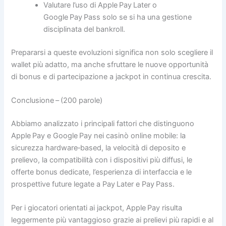
Valutare l’uso di Apple Pay Later o
Google Pay Pass solo se si ha una gestione
disciplinata del bankroll.
Prepararsi a queste evoluzioni significa non solo scegliere il
wallet più adatto, ma anche sfruttare le nuove opportunità
di bonus e di partecipazione a jackpot in continua crescita.
Conclusione – (200 parole)
Abbiamo analizzato i principali fattori che distinguono
Apple Pay e Google Pay nei casinò online mobile: la
sicurezza hardware‑based, la velocità di deposito e
prelievo, la compatibilità con i dispositivi più diffusi, le
offerte bonus dedicate, l’esperienza di interfaccia e le
prospettive future legate a Pay Later e Pay Pass.
Per i giocatori orientati ai jackpot, Apple Pay risulta
leggermente più vantaggioso grazie ai prelievi più rapidi e al