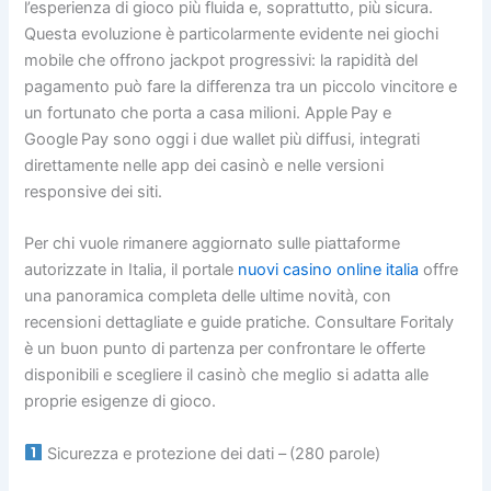
l’esperienza di gioco più fluida e, soprattutto, più sicura.
Questa evoluzione è particolarmente evidente nei giochi
mobile che offrono jackpot progressivi: la rapidità del
pagamento può fare la differenza tra un piccolo vincitore e
un fortunato che porta a casa milioni. Apple Pay e
Google Pay sono oggi i due wallet più diffusi, integrati
direttamente nelle app dei casinò e nelle versioni
responsive dei siti.
Per chi vuole rimanere aggiornato sulle piattaforme
autorizzate in Italia, il portale
nuovi casino online italia
offre
una panoramica completa delle ultime novità, con
recensioni dettagliate e guide pratiche. Consultare Foritaly
è un buon punto di partenza per confrontare le offerte
disponibili e scegliere il casinò che meglio si adatta alle
proprie esigenze di gioco.
Sicurezza e protezione dei dati – (280 parole)