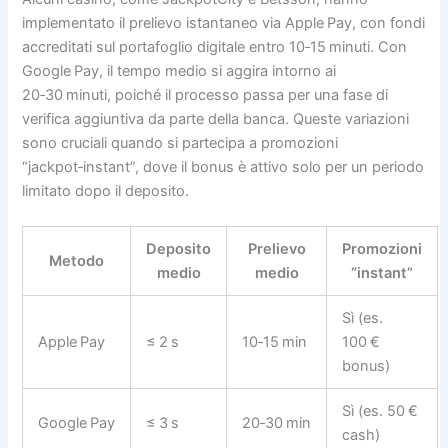
implementato il prelievo istantaneo via Apple Pay, con fondi
accreditati sul portafoglio digitale entro 10‑15 minuti. Con
Google Pay, il tempo medio si aggira intorno ai
20‑30 minuti, poiché il processo passa per una fase di
verifica aggiuntiva da parte della banca. Queste variazioni
sono cruciali quando si partecipa a promozioni
“jackpot‑instant”, dove il bonus è attivo solo per un periodo
limitato dopo il deposito.
Deposito
Prelievo
Promozioni
Metodo
medio
medio
“instant”
Sì (es.
Apple Pay
≤ 2 s
10‑15 min
100 €
bonus)
Sì (es. 50 €
Google Pay
≤ 3 s
20‑30 min
cash)