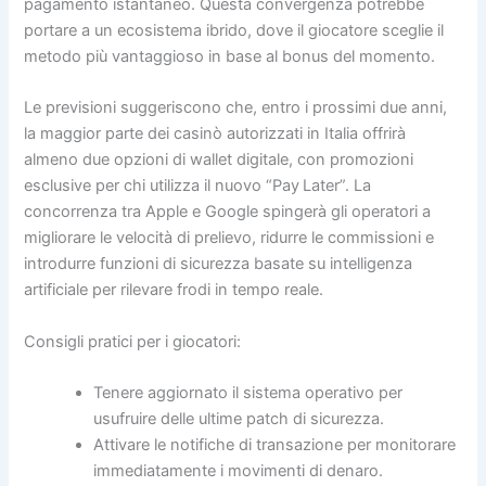
pagamento istantaneo. Questa convergenza potrebbe
portare a un ecosistema ibrido, dove il giocatore sceglie il
metodo più vantaggioso in base al bonus del momento.
Le previsioni suggeriscono che, entro i prossimi due anni,
la maggior parte dei casinò autorizzati in Italia offrirà
almeno due opzioni di wallet digitale, con promozioni
esclusive per chi utilizza il nuovo “Pay Later”. La
concorrenza tra Apple e Google spingerà gli operatori a
migliorare le velocità di prelievo, ridurre le commissioni e
introdurre funzioni di sicurezza basate su intelligenza
artificiale per rilevare frodi in tempo reale.
Consigli pratici per i giocatori:
Tenere aggiornato il sistema operativo per
usufruire delle ultime patch di sicurezza.
Attivare le notifiche di transazione per monitorare
immediatamente i movimenti di denaro.