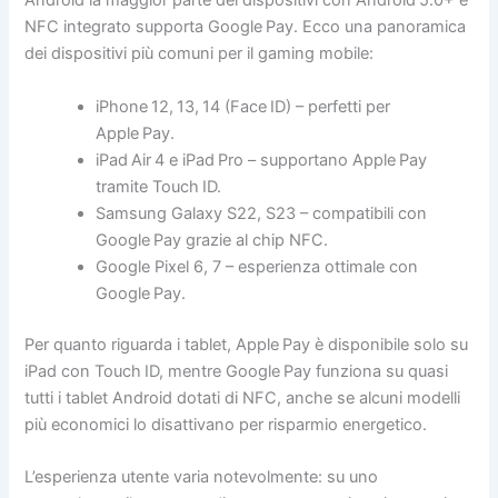
Android la maggior parte dei dispositivi con Android 5.0+ e
NFC integrato supporta Google Pay. Ecco una panoramica
dei dispositivi più comuni per il gaming mobile:
iPhone 12, 13, 14 (Face ID) – perfetti per
Apple Pay.
iPad Air 4 e iPad Pro – supportano Apple Pay
tramite Touch ID.
Samsung Galaxy S22, S23 – compatibili con
Google Pay grazie al chip NFC.
Google Pixel 6, 7 – esperienza ottimale con
Google Pay.
Per quanto riguarda i tablet, Apple Pay è disponibile solo su
iPad con Touch ID, mentre Google Pay funziona su quasi
tutti i tablet Android dotati di NFC, anche se alcuni modelli
più economici lo disattivano per risparmio energetico.
L’esperienza utente varia notevolmente: su uno