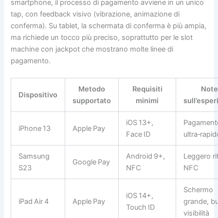
smartphone, il processo di pagamento avviene in un unico
tap, con feedback visivo (vibrazione, animazione di
conferma). Su tablet, la schermata di conferma è più ampia,
ma richiede un tocco più preciso, soprattutto per le slot
machine con jackpot che mostrano molte linee di
pagamento.
Metodo
Requisiti
Note
Dispositivo
supportato
minimi
sull’espe
iOS 13+,
Pagament
iPhone 13
Apple Pay
Face ID
ultra‑rapid
Samsung
Android 9+,
Leggero ri
Google Pay
S23
NFC
NFC
Schermo
iOS 14+,
iPad Air 4
Apple Pay
grande, b
Touch ID
visibilità