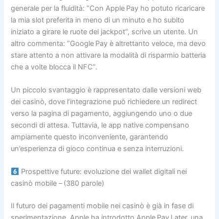
generale per la fluidità: “Con Apple Pay ho potuto ricaricare
la mia slot preferita in meno di un minuto e ho subito
iniziato a girare le ruote del jackpot”, scrive un utente. Un
altro commenta: “Google Pay è altrettanto veloce, ma devo
stare attento a non attivare la modalità di risparmio batteria
che a volte blocca il NFC”.
Un piccolo svantaggio è rappresentato dalle versioni web
dei casinò, dove l’integrazione può richiedere un redirect
verso la pagina di pagamento, aggiungendo uno o due
secondi di attesa. Tuttavia, le app native compensano
ampiamente questo inconveniente, garantendo
un’esperienza di gioco continua e senza interruzioni.
Prospettive future: evoluzione dei wallet digitali nei
casinò mobile – (380 parole)
Il futuro dei pagamenti mobile nei casinò è già in fase di
sperimentazione. Apple ha introdotto Apple Pay Later, una