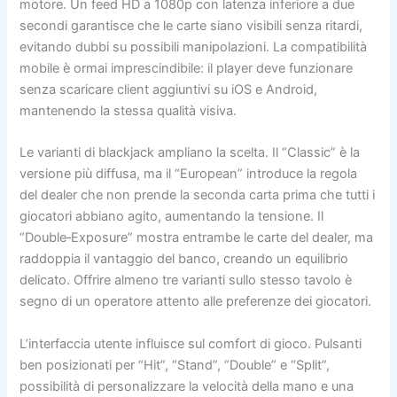
motore. Un feed HD a 1080p con latenza inferiore a due
secondi garantisce che le carte siano visibili senza ritardi,
evitando dubbi su possibili manipolazioni. La compatibilità
mobile è ormai imprescindibile: il player deve funzionare
senza scaricare client aggiuntivi su iOS e Android,
mantenendo la stessa qualità visiva.
Le varianti di blackjack ampliano la scelta. Il “Classic” è la
versione più diffusa, ma il “European” introduce la regola
del dealer che non prende la seconda carta prima che tutti i
giocatori abbiano agito, aumentando la tensione. Il
“Double‑Exposure” mostra entrambe le carte del dealer, ma
raddoppia il vantaggio del banco, creando un equilibrio
delicato. Offrire almeno tre varianti sullo stesso tavolo è
segno di un operatore attento alle preferenze dei giocatori.
L’interfaccia utente influisce sul comfort di gioco. Pulsanti
ben posizionati per “Hit”, “Stand”, “Double” e “Split”,
possibilità di personalizzare la velocità della mano e una