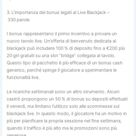
3. L’importanza dei bonus legati al Live Blackjack –
330 parole
I bonus rappresentano il primo incentivo a provare un
nuovo tavolo live. Un’offerta di benvenuto dedicata al
blackjack può includere 100 % di deposito fino a €200 più
20 giri gratuiti su una slot “bridge” collegata al tavolo.
Questo tipo di pacchetto è più efficace di un bonus cash
generico, perché spinge il giocatore a sperimentare le
funzionalità live.
Le ricariche settimanali sono un altro strumento. Alcuni
casinò propongono un 50 % di bonus su depositi effettuati
il venerdì, ma limitano l’utilizzo solo alle scommesse sul
blackjack live. In questo modo, il giocatore ha un motivo in
più per pianificare la propria sessione nel fine settimana,
quando il traffico è più alto ma le promozioni sono più
generose.