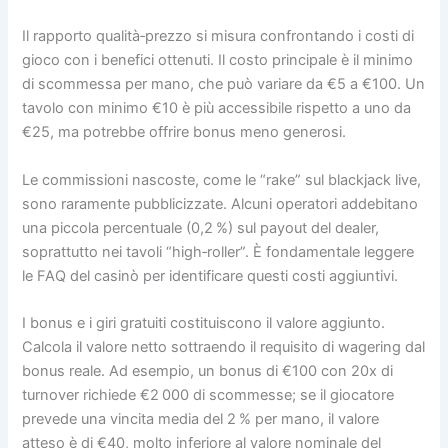
Il rapporto qualità‑prezzo si misura confrontando i costi di
gioco con i benefici ottenuti. Il costo principale è il minimo
di scommessa per mano, che può variare da €5 a €100. Un
tavolo con minimo €10 è più accessibile rispetto a uno da
€25, ma potrebbe offrire bonus meno generosi.
Le commissioni nascoste, come le “rake” sul blackjack live,
sono raramente pubblicizzate. Alcuni operatori addebitano
una piccola percentuale (0,2 %) sul payout del dealer,
soprattutto nei tavoli “high‑roller”. È fondamentale leggere
le FAQ del casinò per identificare questi costi aggiuntivi.
I bonus e i giri gratuiti costituiscono il valore aggiunto.
Calcola il valore netto sottraendo il requisito di wagering dal
bonus reale. Ad esempio, un bonus di €100 con 20x di
turnover richiede €2 000 di scommesse; se il giocatore
prevede una vincita media del 2 % per mano, il valore
atteso è di €40, molto inferiore al valore nominale del