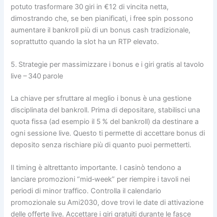
potuto trasformare 30 giri in €12 di vincita netta,
dimostrando che, se ben pianificati, i free spin possono
aumentare il bankroll più di un bonus cash tradizionale,
soprattutto quando la slot ha un RTP elevato.
5. Strategie per massimizzare i bonus e i giri gratis al tavolo
live – 340 parole
La chiave per sfruttare al meglio i bonus è una gestione
disciplinata del bankroll. Prima di depositare, stabilisci una
quota fissa (ad esempio il 5 % del bankroll) da destinare a
ogni sessione live. Questo ti permette di accettare bonus di
deposito senza rischiare più di quanto puoi permetterti.
Il timing è altrettanto importante. I casinò tendono a
lanciare promozioni “mid‑week” per riempire i tavoli nei
periodi di minor traffico. Controlla il calendario
promozionale su Ami2030, dove trovi le date di attivazione
delle offerte live. Accettare i giri gratuiti durante le fasce