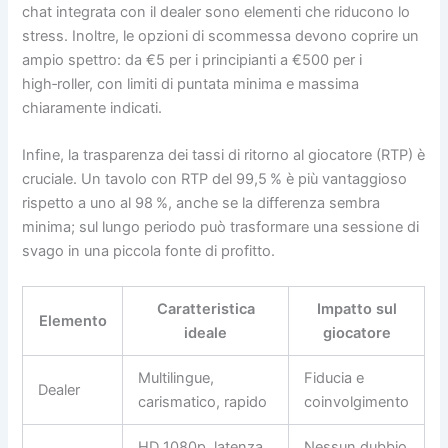
chat integrata con il dealer sono elementi che riducono lo
stress. Inoltre, le opzioni di scommessa devono coprire un
ampio spettro: da €5 per i principianti a €500 per i
high‑roller, con limiti di puntata minima e massima
chiaramente indicati.
Infine, la trasparenza dei tassi di ritorno al giocatore (RTP) è
cruciale. Un tavolo con RTP del 99,5 % è più vantaggioso
rispetto a uno al 98 %, anche se la differenza sembra
minima; sul lungo periodo può trasformare una sessione di
svago in una piccola fonte di profitto.
Caratteristica
Impatto sul
Elemento
ideale
giocatore
Multilingue,
Fiducia e
Dealer
carismatico, rapido
coinvolgimento
HD 1080p, latenza
Nessun dubbio