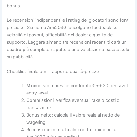
bonus.
Le recensioni indipendenti e i rating dei giocatori sono fonti
preziose. Siti come Ami2030 raccolgono feedback su
velocità di payout, affidabilità del dealer e qualità del
supporto. Leggere almeno tre recensioni recenti ti darà un
quadro più completo rispetto a una valutazione basata solo
su pubblicità.
Checklist finale per il rapporto qualità‑prezzo
Minimo scommessa: confronta €5‑€20 per tavoli
entry‑level.
Commissioni: verifica eventuali rake o costi di
transazione.
Bonus netto: calcola il valore reale al netto del
wagering.
Recensioni: consulta almeno tre opinioni su
Ami2030 o forum dedicati.