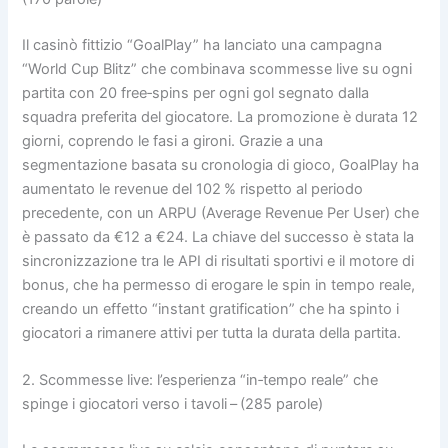
Il casinò fittizio “GoalPlay” ha lanciato una campagna
“World Cup Blitz” che combinava scommesse live su ogni
partita con 20 free‑spins per ogni gol segnato dalla
squadra preferita del giocatore. La promozione è durata 12
giorni, coprendo le fasi a gironi. Grazie a una
segmentazione basata su cronologia di gioco, GoalPlay ha
aumentato le revenue del 102 % rispetto al periodo
precedente, con un ARPU (Average Revenue Per User) che
è passato da €12 a €24. La chiave del successo è stata la
sincronizzazione tra le API di risultati sportivi e il motore di
bonus, che ha permesso di erogare le spin in tempo reale,
creando un effetto “instant gratification” che ha spinto i
giocatori a rimanere attivi per tutta la durata della partita.
2. Scommesse live: l’esperienza “in‑tempo reale” che
spinge i giocatori verso i tavoli – (285 parole)