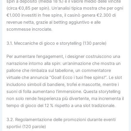
spin a deposito (media 18 %) e il valore medio delle vincite
(circa €0,85 per spin). Un’analisi tipica mostra che per ogni
€1.000 investiti in free spins, il casinò genera €2.300 di
revenue netta, grazie al betting aggiuntivo e alle
scommesse incrociate.
3.1. Meccaniche di gioco e storytelling (130 parole)
Per aumentare l’engagement, i designer costruiscono una
narrazione intorno alla spin: un’animazione che mostra un
pallone che rimbalza sul tabellone, un commentatore
virtuale che annuncia “Goal! Ecco i tuoi free spins!”. Le slot
includono simboli di bandiere, trofei e mascotte, mentre i
suoni di folla aumentano l’immersione. Questa storytelling
non solo rende l’esperienza più divertente, ma incrementa il
tempo di gioco del 12 % rispetto a una slot tradizionale.
3.2. Regolamentazione delle promozioni durante eventi
sportivi (120 parole)