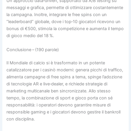
Un approccio data‑driven, supportato da A/B testing su
messaggi e grafica, permette di ottimizzare costantemente
la campagna. Inoltre, integrare le free spins con un
“leaderboard” globale, dove i top‑10 giocatori ricevono un
bonus di €500, stimola la competizione e aumenta il tempo
di gioco medio del 18 %.
Conclusione – (190 parole)
Il Mondiale di calcio si è trasformato in un potente
catalizzatore per i casinò moderni: genera picchi di traffico,
alimenta campagne di free spins a tema, spinge l’adozione
di tecnologie AR e live‑dealer, e richiede strategie di
marketing multicanale ben sincronizzate. Allo stesso
tempo, la combinazione di sport e gioco porta con sé
responsabilità: i operatori devono garantire misure di
responsible gaming e i giocatori devono gestire il bankroll
con disciplina.