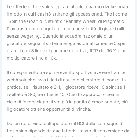
Le offerte di free spins ispirate al calcio hanno rivoluzionato
il modo in cui i casinò attirano gli appassionati. Titoli come
“Spin the Goal” di NetEnt o “Penalty Wheel” di Pragmatic
Play trasformano ogni gol in una possibilità di girare i rulli
senza wagering. Quando la squadra nazionale di un
giocatore segna, il sistema eroga automaticamente 5 spin
gratuiti con 3 linee di pagamento attive, RTP del 96 % e un
moltiplicatore fino a 10x.
Il collegamento tra spin e evento sportivo avviene tramite
webhook che invia i dati di risultato al motore di bonus. In
pratica, se il risultato è 2‑1, il giocatore riceve 10 spin; se il
risultato è 3‑0, ne ottiene 15. Questo approccio crea un
ciclo di feedback positivo: più la partita è emozionante, più
il giocatore ottiene opportunità di vincita.
Dal punto di vista dell’operatore, il ROI delle campagne di
free spins dipende da due fattori: il tasso di conversione da