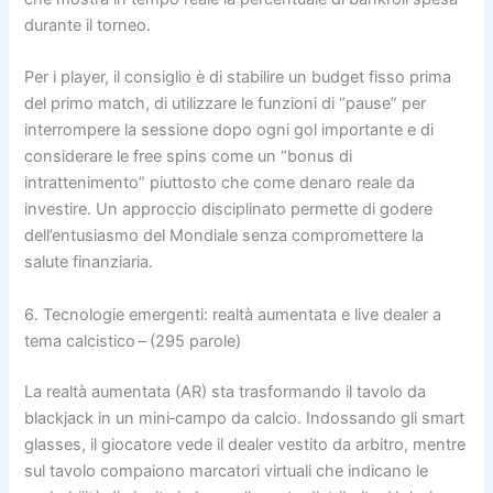
durante il torneo.
Per i player, il consiglio è di stabilire un budget fisso prima
del primo match, di utilizzare le funzioni di “pause” per
interrompere la sessione dopo ogni gol importante e di
considerare le free spins come un “bonus di
intrattenimento” piuttosto che come denaro reale da
investire. Un approccio disciplinato permette di godere
dell’entusiasmo del Mondiale senza compromettere la
salute finanziaria.
6. Tecnologie emergenti: realtà aumentata e live dealer a
tema calcistico – (295 parole)
La realtà aumentata (AR) sta trasformando il tavolo da
blackjack in un mini‑campo da calcio. Indossando gli smart
glasses, il giocatore vede il dealer vestito da arbitro, mentre
sul tavolo compaiono marcatori virtuali che indicano le