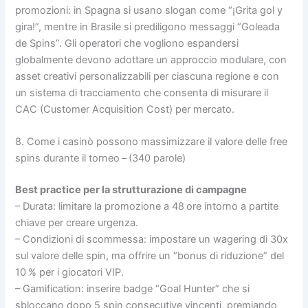
promozioni: in Spagna si usano slogan come “¡Grita gol y
gira!”, mentre in Brasile si prediligono messaggi “Goleada
de Spins”. Gli operatori che vogliono espandersi
globalmente devono adottare un approccio modulare, con
asset creativi personalizzabili per ciascuna regione e con
un sistema di tracciamento che consenta di misurare il
CAC (Customer Acquisition Cost) per mercato.
8. Come i casinò possono massimizzare il valore delle free
spins durante il torneo – (340 parole)
Best practice per la strutturazione di campagne
– Durata: limitare la promozione a 48 ore intorno a partite
chiave per creare urgenza.
– Condizioni di scommessa: impostare un wagering di 30x
sul valore delle spin, ma offrire un “bonus di riduzione” del
10 % per i giocatori VIP.
– Gamification: inserire badge “Goal Hunter” che si
sbloccano dopo 5 spin consecutive vincenti, premiando