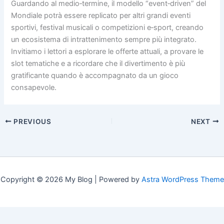
Guardando al medio‑termine, il modello “event‑driven” del
Mondiale potrà essere replicato per altri grandi eventi
sportivi, festival musicali o competizioni e‑sport, creando
un ecosistema di intrattenimento sempre più integrato.
Invitiamo i lettori a esplorare le offerte attuali, a provare le
slot tematiche e a ricordare che il divertimento è più
gratificante quando è accompagnato da un gioco
consapevole.
PREVIOUS
NEXT
Copyright © 2026 My Blog | Powered by
Astra WordPress Theme