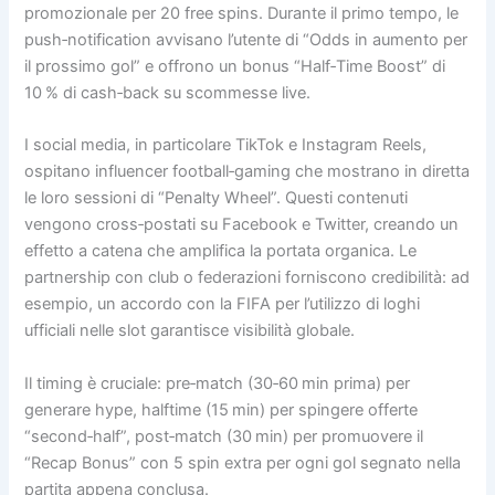
promozionale per 20 free spins. Durante il primo tempo, le
push‑notification avvisano l’utente di “Odds in aumento per
il prossimo gol” e offrono un bonus “Half‑Time Boost” di
10 % di cash‑back su scommesse live.
I social media, in particolare TikTok e Instagram Reels,
ospitano influencer football‑gaming che mostrano in diretta
le loro sessioni di “Penalty Wheel”. Questi contenuti
vengono cross‑postati su Facebook e Twitter, creando un
effetto a catena che amplifica la portata organica. Le
partnership con club o federazioni forniscono credibilità: ad
esempio, un accordo con la FIFA per l’utilizzo di loghi
ufficiali nelle slot garantisce visibilità globale.
Il timing è cruciale: pre‑match (30‑60 min prima) per
generare hype, halftime (15 min) per spingere offerte
“second‑half”, post‑match (30 min) per promuovere il
“Recap Bonus” con 5 spin extra per ogni gol segnato nella
partita appena conclusa.