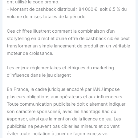
ont utilisé le code promo.
– Montant de cashback distribué : 84 000 €, soit 6,5 % du
volume de mises totales de la période.
Ces chiffres illustrent comment la combinaison d’un
storytelling en direct et d’une offre de cashback ciblée peut
transformer un simple lancement de produit en un véritable
moteur de croissance.
Les enjeux réglementaires et éthiques du marketing
d’influence dans le jeu d’argent
En France, le cadre juridique encadré par l’ANJ impose
plusieurs obligations aux opérateurs et aux influenceurs.
Toute communication publicitaire doit clairement indiquer
son caractère sponsorisé, avec les hashtags #ad ou
#sponsor, ainsi que la mention de la licence de jeu. Les
publicités ne peuvent pas cibler les mineurs et doivent
éviter toute incitation à jouer de façon excessive.