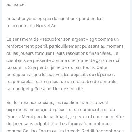
au risque.
Impact psychologique du cashback pendant les
résolutions du Nouvel An
Le sentiment de « récupérer son argent » agit comme un
renforcement positif, particulièrement puissant au moment
où les joueurs formulent leurs résolutions financières. Le
cashback se présente comme une forme de garantie qui
rassure : « Si je perds, je ne perds pas tout ». Cette
perception aligne le jeu avec les objectifs de dépenses
responsables, car le joueur se sent capable de contrôler
son budget grâce à un filet de sécurité.
Sur les réseaux sociaux, les réactions sont souvent
exprimées en emojis de pièces et en commentaires du
type : « Merci pour le cashback, je peux enfin me permettre
de jouer sans culpabilité ». Les forums francophones
comme Casino‑Forum ou les threads Reddit francophones