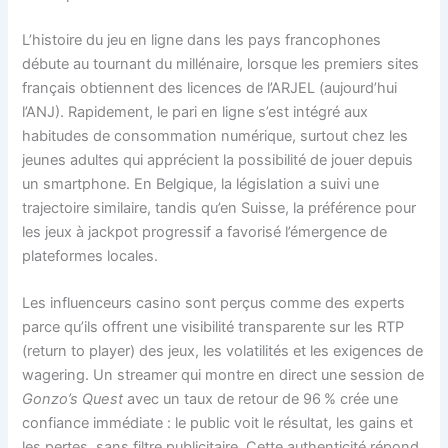
L’histoire du jeu en ligne dans les pays francophones
débute au tournant du millénaire, lorsque les premiers sites
français obtiennent des licences de l’ARJEL (aujourd’hui
l’ANJ). Rapidement, le pari en ligne s’est intégré aux
habitudes de consommation numérique, surtout chez les
jeunes adultes qui apprécient la possibilité de jouer depuis
un smartphone. En Belgique, la législation a suivi une
trajectoire similaire, tandis qu’en Suisse, la préférence pour
les jeux à jackpot progressif a favorisé l’émergence de
plateformes locales.
Les influenceurs casino sont perçus comme des experts
parce qu’ils offrent une visibilité transparente sur les RTP
(return to player) des jeux, les volatilités et les exigences de
wagering. Un streamer qui montre en direct une session de
Gonzo’s Quest
avec un taux de retour de 96 % crée une
confiance immédiate : le public voit le résultat, les gains et
les pertes, sans filtre publicitaire. Cette authenticité répond