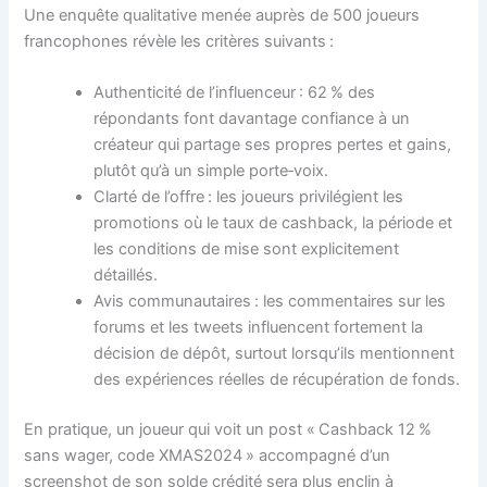
Une enquête qualitative menée auprès de 500 joueurs
francophones révèle les critères suivants :
Authenticité de l’influenceur : 62 % des
répondants font davantage confiance à un
créateur qui partage ses propres pertes et gains,
plutôt qu’à un simple porte‑voix.
Clarté de l’offre : les joueurs privilégient les
promotions où le taux de cashback, la période et
les conditions de mise sont explicitement
détaillés.
Avis communautaires : les commentaires sur les
forums et les tweets influencent fortement la
décision de dépôt, surtout lorsqu’ils mentionnent
des expériences réelles de récupération de fonds.
En pratique, un joueur qui voit un post « Cashback 12 %
sans wager, code XMAS2024 » accompagné d’un
screenshot de son solde crédité sera plus enclin à