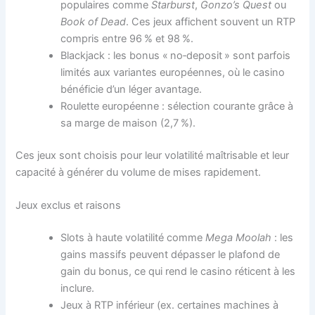
populaires comme
Starburst
,
Gonzo’s Quest
ou
Book of Dead
. Ces jeux affichent souvent un RTP
compris entre 96 % et 98 %.
Blackjack : les bonus « no‑deposit » sont parfois
limités aux variantes européennes, où le casino
bénéficie d’un léger avantage.
Roulette européenne : sélection courante grâce à
sa marge de maison (2,7 %).
Ces jeux sont choisis pour leur volatilité maîtrisable et leur
capacité à générer du volume de mises rapidement.
Jeux exclus et raisons
Slots à haute volatilité comme
Mega Moolah
: les
gains massifs peuvent dépasser le plafond de
gain du bonus, ce qui rend le casino réticent à les
inclure.
Jeux à RTP inférieur (ex. certaines machines à