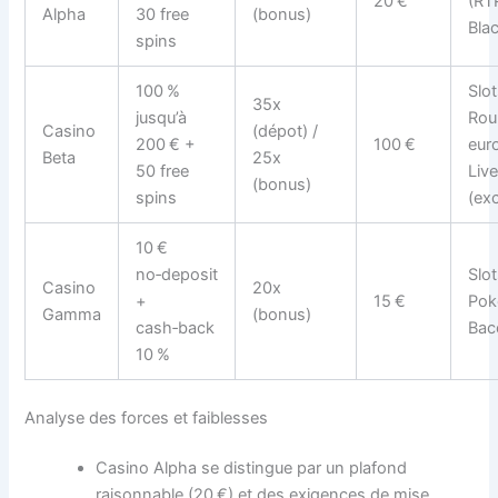
20 €
(RT
Alpha
30 free
(bonus)
Bla
spins
100 %
Slot
35x
jusqu’à
Rou
Casino
(dépot) /
200 € +
100 €
eur
Beta
25x
50 free
Liv
(bonus)
spins
(exc
10 €
no‑deposit
Slo
Casino
20x
+
15 €
Pok
Gamma
(bonus)
cash‑back
Bac
10 %
Analyse des forces et faiblesses
Casino Alpha se distingue par un plafond
raisonnable (20 €) et des exigences de mise