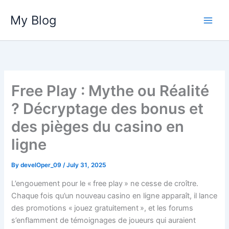
Skip
My Blog
to
content
Free Play : Mythe ou Réalité
? Décryptage des bonus et
des pièges du casino en
ligne
By
develOper_09
/
July 31, 2025
L’engouement pour le « free play » ne cesse de croître.
Chaque fois qu’un nouveau casino en ligne apparaît, il lance
des promotions « jouez gratuitement », et les forums
s’enflamment de témoignages de joueurs qui auraient