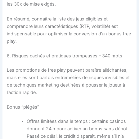
les 30x de mise exigés.
En résumé, connaître la liste des jeux éligibles et
comprendre leurs caractéristiques (RTP, volatilité) est
indispensable pour optimiser la conversion d’un bonus free
play.
6. Risques cachés et pratiques trompeuses – 340 mots
Les promotions de free play peuvent paraître alléchantes,
mais elles sont parfois entremêlées de risques invisibles et
de techniques marketing destinées à pousser le joueur à
l’action rapide.
Bonus “piégés”
Offres limitées dans le temps : certains casinos
donnent 24 h pour activer un bonus sans dépôt.
Passé ce délai, le crédit disparaît, même s’il n’a