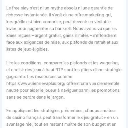
Le free play n’est ni un mythe absolu ni une garantie de
richesse instantanée. Il s’agit d’une offre marketing qui,
lorsqu’elle est bien comprise, peut devenir un véritable
levier pour augmenter sa bankroll. Nous avons vu que les
idées reçues – argent gratuit, gains illimités – s’effondrent
face aux exigences de mise, aux plafonds de retrait et aux
listes de jeux éligibles.
Lire les conditions, comparer les plafonds et les wagering,
et choisir des jeux à haut RTP sont les piliers d’une stratégie
gagnante. Les ressources comme
https://www.riennevaplus.org/ offrent une vue d’ensemble
neutre pour aider le joueur à naviguer parmi les promotions
sans se perdre dans le jargon.
En appliquant les stratégies présentées, chaque amateur
de casino français peut transformer le « jeu gratuit » en un
avantage réel, tout en restant maître de son budget et en