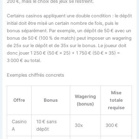
200 €, mais le choix des jeux se restreint.
Certains casinos appliquent une double condition : le dépôt
initial doit être misé un certain nombre de fois, puis le
bonus séparément. Par exemple, un dépôt de 50 € avec un
bonus de 50 € (100 % de match) peut imposer un wagering
de 25x sur le dépôt et de 35x sur le bonus. Le joueur doit
donc jouer 1 250 € (50 € × 25) + 1 750 € (50 € × 35) =
3 000 € au total.
Exemples chiffrés concrets
Mise
Wagering
Offre
Bonus
totale
(bonus)
requise
Casino
10 € sans
30x
300 €
A
dépôt