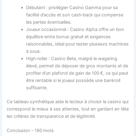
Débutant : privilégier Casino Gamma pour sa
facilité d’accès et son cash‑back qui compense
les pertes éventuelles.
Joueur occasionnel : Casino Alpha offre un bon
équilibre entre bonus gratuit et exigences
raisonnables, idéal pour tester plusieurs machines
à sous.
High‑roller : Casino Beta, malgré le wagering
élevé, permet de déposer de gros montants et de
profiter d’un plafond de gain de 100 €, ce qui peut
être rentable si le joueur possède une bankroll
suffisante.
Ce tableau synthétique aide le lecteur à choisir le casino qui
correspond le mieux à ses attentes, tout en gardant en tête
les critères de transparence et de légitimité.
Conclusion – 190 mots