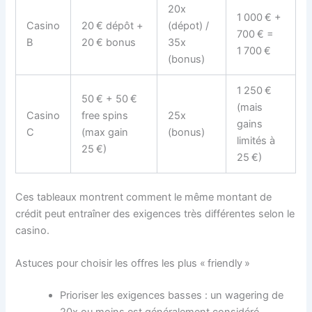
20x
1 000 € +
Casino
20 € dépôt +
(dépot) /
700 € =
B
20 € bonus
35x
1 700 €
(bonus)
1 250 €
50 € + 50 €
(mais
Casino
free spins
25x
gains
C
(max gain
(bonus)
limités à
25 €)
25 €)
Ces tableaux montrent comment le même montant de
crédit peut entraîner des exigences très différentes selon le
casino.
Astuces pour choisir les offres les plus « friendly »
Prioriser les exigences basses : un wagering de