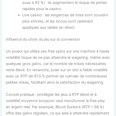
sous à 92 %) : ils augmentent le risque de pertes
rapides pour le casino.
Live casino : les exigences de mise sont souvent
plus strictes, et les bonus sont rarement
appliqués aux tables en direct.
Influence du choix du jeu sur la conversion
Un joueur qui utilise ses free spins sur une machine à haute
volatilité risque de ne pas atteindre le wagering, même avec
quelques gros gains, car le nombre de mises nécessaires
reste élevé. En revanche, jouer sur un slot à faible volatilité
avec un RTP de 97,5 % permet de cumuler de nombreuses
petites mises, facilitant ainsi la satisfaction du wagering.
Conseil pratique : privilégier les jeux à RTP élevé et à
volatilité moyenne lorsqu’on veut transformer le free play
en argent réel. Par exemple,
Blood Suckers
(RTP = 98 %)
offre des gains réguliers, ce qui aide à atteindre rapidement