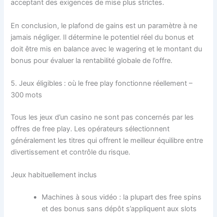
acceptant des exigences de mise plus strictes.
En conclusion, le plafond de gains est un paramètre à ne
jamais négliger. Il détermine le potentiel réel du bonus et
doit être mis en balance avec le wagering et le montant du
bonus pour évaluer la rentabilité globale de l’offre.
5. Jeux éligibles : où le free play fonctionne réellement –
300 mots
Tous les jeux d’un casino ne sont pas concernés par les
offres de free play. Les opérateurs sélectionnent
généralement les titres qui offrent le meilleur équilibre entre
divertissement et contrôle du risque.
Jeux habituellement inclus
Machines à sous vidéo : la plupart des free spins
et des bonus sans dépôt s’appliquent aux slots