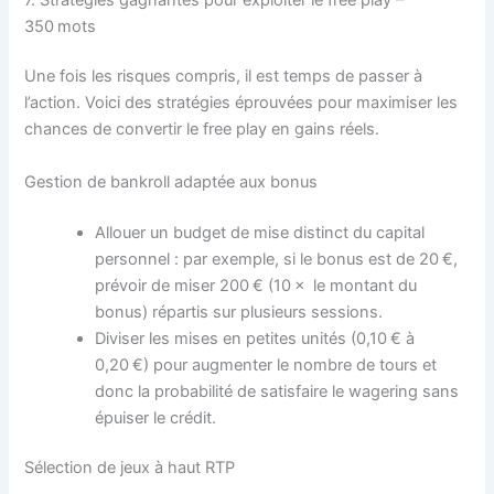
350 mots
Une fois les risques compris, il est temps de passer à
l’action. Voici des stratégies éprouvées pour maximiser les
chances de convertir le free play en gains réels.
Gestion de bankroll adaptée aux bonus
Allouer un budget de mise distinct du capital
personnel : par exemple, si le bonus est de 20 €,
prévoir de miser 200 € (10 × le montant du
bonus) répartis sur plusieurs sessions.
Diviser les mises en petites unités (0,10 € à
0,20 €) pour augmenter le nombre de tours et
donc la probabilité de satisfaire le wagering sans
épuiser le crédit.
Sélection de jeux à haut RTP