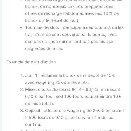
bonus, de nombreux casinos proposent des
offres de recharge hebdomadaires (ex. 10 % de
bonus sur le dépôt du jour).
Tournois de slots : participer à des tournois où les
frais d’entrée sont couverts par le bonus, avec
des prix en cash qui ne sont pas soumis aux
exigences de mise.
Exemple de plan d’action
Jour 1 : réclamer le bonus sans dépôt de 10 €
avec wagering 25x sur les slots.
Mise : choisir
Starburst
(RTP = 96,1 %) en misant
0,10 € par tour, soit 100 tours pour atteindre 10 €
de mise totale.
Objectif : atteindre le wagering de 250 € en jouant
2 500 tours de 0,10 €, soit environ 4 h de jeu
continu.