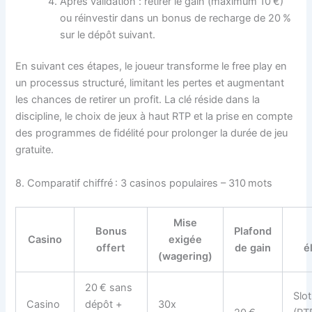
Après validation : retirer le gain (maximum 10 €)
ou réinvestir dans un bonus de recharge de 20 %
sur le dépôt suivant.
En suivant ces étapes, le joueur transforme le free play en
un processus structuré, limitant les pertes et augmentant
les chances de retirer un profit. La clé réside dans la
discipline, le choix de jeux à haut RTP et la prise en compte
des programmes de fidélité pour prolonger la durée de jeu
gratuite.
8. Comparatif chiffré : 3 casinos populaires – 310 mots
Mise
Bonus
Plafond
Casino
exigée
offert
de gain
é
(wagering)
20 € sans
Slo
Casino
dépôt +
30x