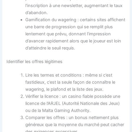
l’inscription à une newsletter, augmentant le taux
d’abandon.
Gamification du wagering : certains sites affichent
une barre de progression qui se remplit plus
lentement que prévu, donnant l’impression
d’avancer rapidement alors que le joueur est loin
d’atteindre le seuil requis.
Identifier les offres légitimes
Lire les termes et conditions : même si c’est
fastidieux, c’est la seule façon de connaître le
wagering, le plafond et la liste des jeux.
Vérifier la licence : un casino fiable possède une
licence de l’ARJEL (Autorité Nationale des Jeux)
ou de la Malta Gaming Authority.
Comparer les offres : un bonus nettement plus
généreux que la moyenne du marché peut cacher
des exigences excessives.