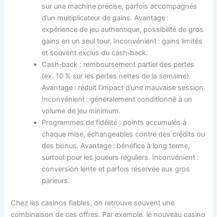
sur une machine précise, parfois accompagnés
d’un multiplicateur de gains. Avantage :
expérience de jeu authentique, possibilité de gros
gains en un seul tour. Inconvénient : gains limités
et souvent exclus du cash‑back.
Cash‑back : remboursement partiel des pertes
(ex. 10 % sur les pertes nettes de la semaine).
Avantage : réduit l’impact d’une mauvaise session.
Inconvénient : généralement conditionné à un
volume de jeu minimum.
Programmes de fidélité : points accumulés à
chaque mise, échangeables contre des crédits ou
des bonus. Avantage : bénéfice à long terme,
surtout pour les joueurs réguliers. Inconvénient :
conversion lente et parfois réservée aux gros
parieurs.
Chez les casinos fiables, on retrouve souvent une
combinaison de ces offres. Par exemple, le nouveau casino