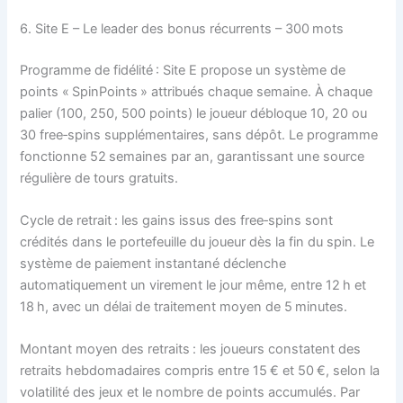
6. Site E – Le leader des bonus récurrents – 300 mots
Programme de fidélité : Site E propose un système de
points « SpinPoints » attribués chaque semaine. À chaque
palier (100, 250, 500 points) le joueur débloque 10, 20 ou
30 free‑spins supplémentaires, sans dépôt. Le programme
fonctionne 52 semaines par an, garantissant une source
régulière de tours gratuits.
Cycle de retrait : les gains issus des free‑spins sont
crédités dans le portefeuille du joueur dès la fin du spin. Le
système de paiement instantané déclenche
automatiquement un virement le jour même, entre 12 h et
18 h, avec un délai de traitement moyen de 5 minutes.
Montant moyen des retraits : les joueurs constatent des
retraits hebdomadaires compris entre 15 € et 50 €, selon la
volatilité des jeux et le nombre de points accumulés. Par