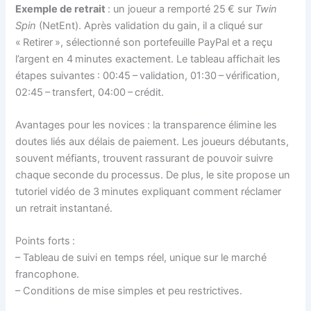
Exemple de retrait
: un joueur a remporté 25 € sur
Twin
Spin
(NetEnt). Après validation du gain, il a cliqué sur
« Retirer », sélectionné son portefeuille PayPal et a reçu
l’argent en 4 minutes exactement. Le tableau affichait les
étapes suivantes : 00:45 – validation, 01:30 – vérification,
02:45 – transfert, 04:00 – crédit.
Avantages pour les novices : la transparence élimine les
doutes liés aux délais de paiement. Les joueurs débutants,
souvent méfiants, trouvent rassurant de pouvoir suivre
chaque seconde du processus. De plus, le site propose un
tutoriel vidéo de 3 minutes expliquant comment réclamer
un retrait instantané.
Points forts :
– Tableau de suivi en temps réel, unique sur le marché
francophone.
– Conditions de mise simples et peu restrictives.