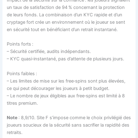
Impact de la sécurité sur la confiance : les joueurs signalent
un taux de satisfaction de 94 % concernant la protection
de leurs fonds. La combinaison d’un KYC rapide et d’un
cryptage fort crée un environnement où le joueur se sent
en sécurité tout en bénéficiant d’un retrait instantané.
Points forts :
– Sécurité certifiée, audits indépendants.
– KYC quasi‑instantané, pas d’attente de plusieurs jours.
Points faibles :
– Les limites de mise sur les free‑spins sont plus élevées,
ce qui peut décourager les joueurs à petit budget.
– Le nombre de jeux éligibles aux free‑spins est limité à 8
titres premium.
Note
: 8,9/10. Site F s’impose comme le choix privilégié des
joueurs soucieux de la sécurité sans sacrifier la rapidité des
retraits.