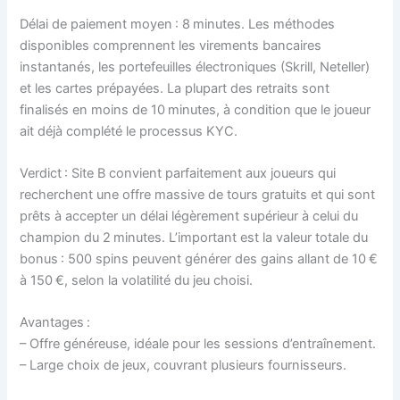
Délai de paiement moyen : 8 minutes. Les méthodes
disponibles comprennent les virements bancaires
instantanés, les portefeuilles électroniques (Skrill, Neteller)
et les cartes prépayées. La plupart des retraits sont
finalisés en moins de 10 minutes, à condition que le joueur
ait déjà complété le processus KYC.
Verdict : Site B convient parfaitement aux joueurs qui
recherchent une offre massive de tours gratuits et qui sont
prêts à accepter un délai légèrement supérieur à celui du
champion du 2 minutes. L’important est la valeur totale du
bonus : 500 spins peuvent générer des gains allant de 10 €
à 150 €, selon la volatilité du jeu choisi.
Avantages :
– Offre généreuse, idéale pour les sessions d’entraînement.
– Large choix de jeux, couvrant plusieurs fournisseurs.