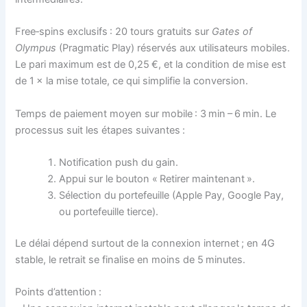
Free‑spins exclusifs : 20 tours gratuits sur
Gates of
Olympus
(Pragmatic Play) réservés aux utilisateurs mobiles.
Le pari maximum est de 0,25 €, et la condition de mise est
de 1 × la mise totale, ce qui simplifie la conversion.
Temps de paiement moyen sur mobile : 3 min – 6 min. Le
processus suit les étapes suivantes :
Notification push du gain.
Appui sur le bouton « Retirer maintenant ».
Sélection du portefeuille (Apple Pay, Google Pay,
ou portefeuille tierce).
Le délai dépend surtout de la connexion internet ; en 4G
stable, le retrait se finalise en moins de 5 minutes.
Points d’attention :