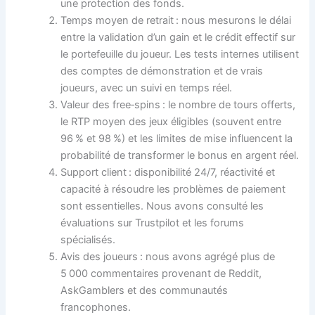
une protection des fonds.
Temps moyen de retrait : nous mesurons le délai
entre la validation d’un gain et le crédit effectif sur
le portefeuille du joueur. Les tests internes utilisent
des comptes de démonstration et de vrais
joueurs, avec un suivi en temps réel.
Valeur des free‑spins : le nombre de tours offerts,
le RTP moyen des jeux éligibles (souvent entre
96 % et 98 %) et les limites de mise influencent la
probabilité de transformer le bonus en argent réel.
Support client : disponibilité 24/7, réactivité et
capacité à résoudre les problèmes de paiement
sont essentielles. Nous avons consulté les
évaluations sur Trustpilot et les forums
spécialisés.
Avis des joueurs : nous avons agrégé plus de
5 000 commentaires provenant de Reddit,
AskGamblers et des communautés
francophones.