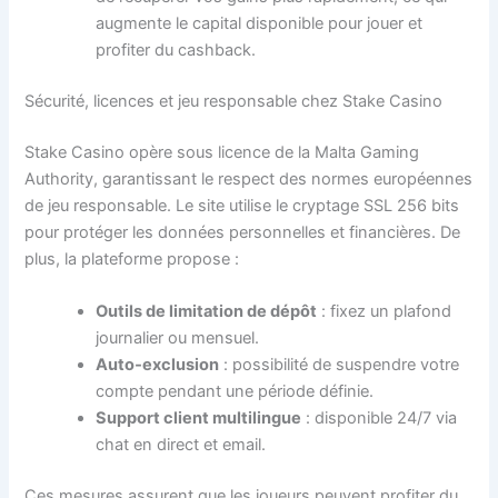
augmente le capital disponible pour jouer et
profiter du cashback.
Sécurité, licences et jeu responsable chez Stake Casino
Stake Casino opère sous licence de la Malta Gaming
Authority, garantissant le respect des normes européennes
de jeu responsable. Le site utilise le cryptage SSL 256 bits
pour protéger les données personnelles et financières. De
plus, la plateforme propose :
Outils de limitation de dépôt
: fixez un plafond
journalier ou mensuel.
Auto‑exclusion
: possibilité de suspendre votre
compte pendant une période définie.
Support client multilingue
: disponible 24/7 via
chat en direct et email.
Ces mesures assurent que les joueurs peuvent profiter du