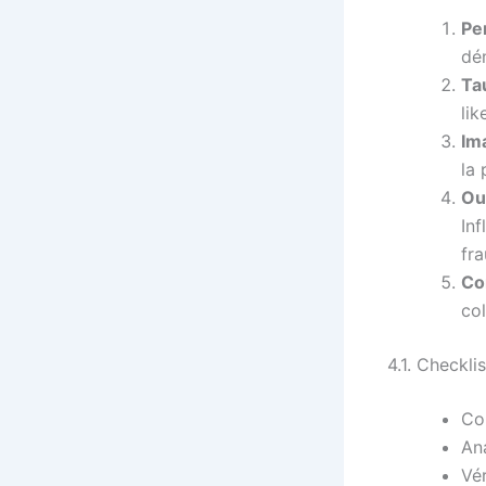
Pe
dém
Ta
li
Im
la 
Ou
In
fra
Co
col
4.1. Checkli
Co
An
Vér