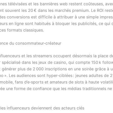
es télévisées et les bannières web restent coûteuses, av
nt souvent les 20 € dans les marchés premium. Le ROI reste
 des conversions est difficile à attribuer à une simple impre
ueurs en ligne sont habitués à bloquer les publicités, ce qui
ces formats classiques.
gence du consommateur‑créateur
nfluenceurs et les streamers occupent désormais la place d
 spécialisé dans les jeux de casino, qui compte 150 k follo
t générer plus de 2 000 inscriptions en une soirée grâce à 
o ». Les audiences sont hyper‑ciblées : jeunes adultes de 2
obile, fans d’e‑sports et amateurs de slots à haute volatili
rée une forme de confiance que les médias traditionnels ne
 les influenceurs deviennent des acteurs clés