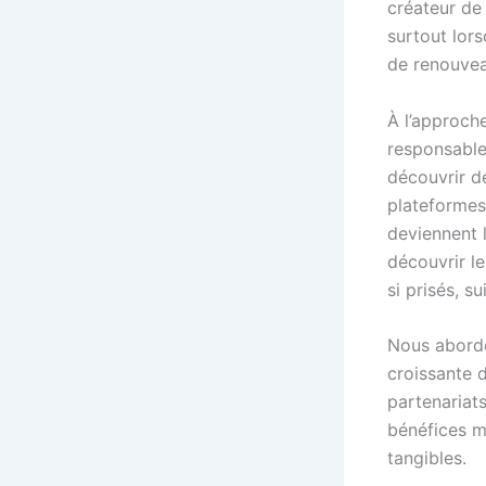
créateur de 
surtout lor
de renouvea
À l’approche
responsable 
découvrir d
plateformes
deviennent 
découvrir l
si prisés, su
Nous aborde
croissante d
partenariats
bénéfices me
tangibles.