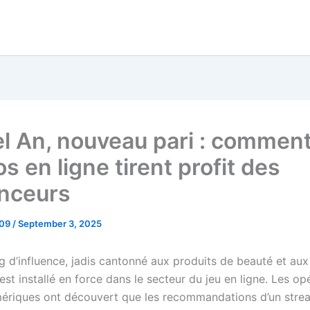
l An, nouveau pari : comment
s en ligne tirent profit des
enceurs
_09
/
September 3, 2025
g d’influence, jadis cantonné aux produits de beauté et au
’est installé en force dans le secteur du jeu en ligne. Les o
ériques ont découvert que les recommandations d’un stre