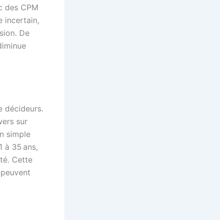
ec des CPM
 incertain,
ssion. De
 diminue
e décideurs.
wers sur
un simple
1 à 35 ans,
té. Cette
 peuvent