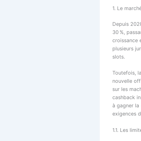
1. Le marché
Depuis 2020,
30 %, passan
croissance e
plusieurs ju
slots.
Toutefois, l
nouvelle off
sur les mac
cashback in
à gagner la
exigences d
1.1. Les lim