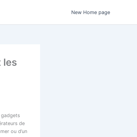
New Home page
 les
x gadgets
pérateurs de
amer ou d’un