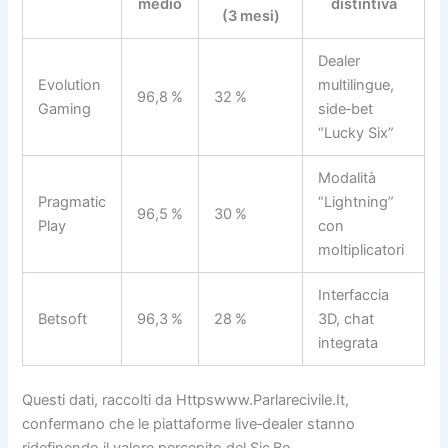
medio
distintiva
(3 mesi)
Dealer
Evolution
multilingue,
96,8 %
32 %
Gaming
side‑bet
“Lucky Six”
Modalità
Pragmatic
“Lightning”
96,5 %
30 %
Play
con
moltiplicatori
Interfaccia
Betsoft
96,3 %
28 %
3D, chat
integrata
Questi dati, raccolti da Httpswww.Parlarecivile.It,
confermano che le piattaforme live‑dealer stanno
ridefinendo il valore percepito del Sic Bo.